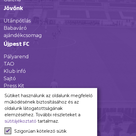
Jövőnk
Utánpótlás
Babaváró
ajándékcsomag
Újpest FC
Pályarend
TAO
Klub infó
Sajtó
Press Kit
Újpest FC Shop
Sütiket használunk az oldalunk megfelelő
Digitális felületeink
működésének biztosításához és az
oldalunk látogatottságának
Facebook
elemzéséhez. További részleteket a
sütitájékoztató
tartalmaz.
Instagram
Tiktok
Szigorúan kötelező sütik