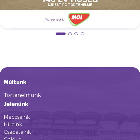
április 27.
ÚJPEST FC TÖRTÉNELME
Jegyinfók a 247. Derbire
Powered by
Múltunk
Történelmünk
Jelenünk
Meccseink
Híreink
Csapataink
Galéria