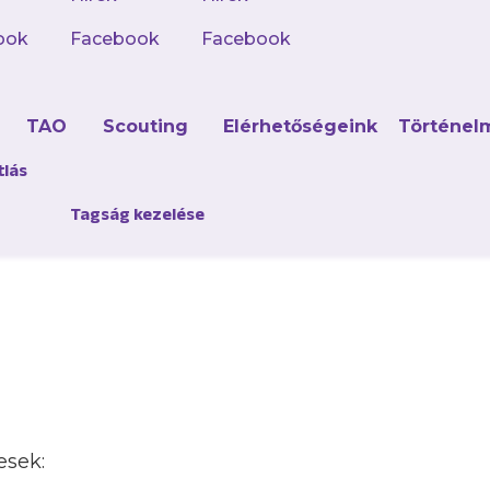
 vasárnap, 16:00
ook
Facebook
Facebook
d
TAO
Scouting
Elérhetőségeink
Történel
r.hu/production/742706/ujpest-fc-ferencvarosi-tc
tlás
ABicmlkETBOeHBMbXUwbXBCd1RyZ1Jzc3J0YwZh
Tagság kezelése
G_aem_HdYih2mLqU9SpOBmL75yvg
esek: