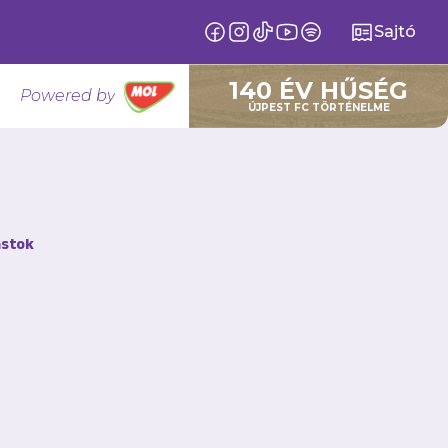
Sajtó
140 ÉV HŰSÉG
Powered by
ÚJPEST FC TÖRTÉNELME
stok
ga 32. fordulójában.
 hogy időben váltsák