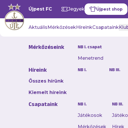
Újpest FC
Jegyek
Újpest shop
Aktuális
Mérkőzések
Híreink
Csapataink
Klub
Mérkőzéseink
NB I. csapat
Menetrend
Jegyinfók a
Híreink
NB I.
NB III.
2026. április 27. 13:43
Összes hírünk
Május 3-án, vasárnap
Kiemelt híreink
A Derbire kiemelt é
Csapataink
meg belépőjüket.
NB I.
NB III.
Játékosok
Játék
Újpest FC – Ferencv
Mérkőzések
Hírek