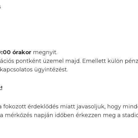
s
0:00 órakor
megnyit.
ációs pontként üzemel majd. Emellett külön pénzt
kapcsolatos ügyintézést.
!
 a fokozott érdeklődés miatt javasoljuk, hogy min
s a mérkőzés napján időben érkezzen meg a stadi