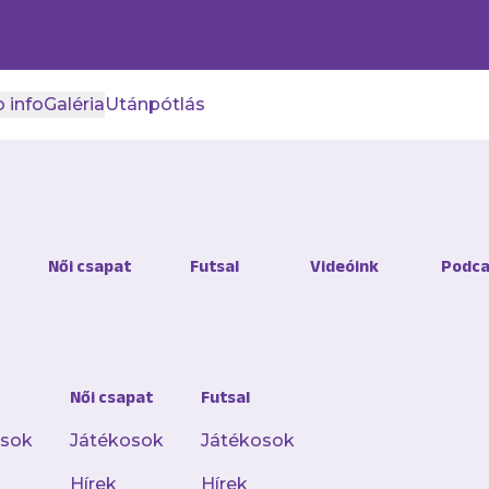
 info
Galéria
Utánpótlás
 247. Derbire
Női csapat
Futsal
Videóink
Podca
 16:00 órától ősi riválisunkat fogadjuk a Fizz Li
rdeklődés várható, ezért kérjük szurkolóinkat,
Női csapat
Futsal
osok
Játékosok
Játékosok
árosi TC
Hírek
Hírek