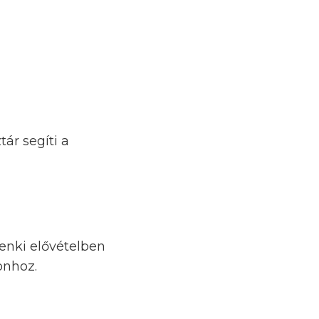
ár segíti a
denki elővételben
onhoz.