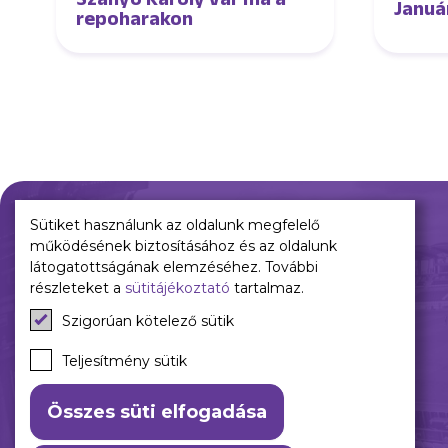
Januá
repoharakon
Sütiket használunk az oldalunk megfelelő
működésének biztosításához és az oldalunk
Múltunk
Jelenünk
látogatottságának elemzéséhez. További
részleteket a
sütitájékoztató
tartalmaz.
Történelmünk
Meccseink
Szigorúan kötelező sütik
Híreink
Csapataink
Teljesítmény sütik
Galéria
Összes süti elfogadása