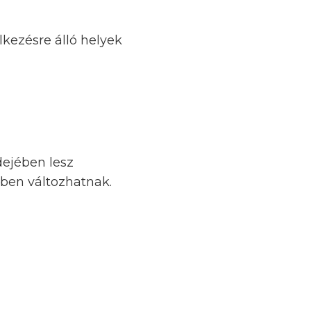
lkezésre álló helyek
idejében lesz
ében változhatnak.