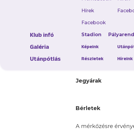
Időpont:
2026.05.03.,
Hírek
Faceb
Jegyértékesítés
Facebook
Klub infó
Stadion
Pályaren
👉
https://jegymeste
fbclid=IwY2xjawRS-
Galéria
Képeink
Utánpó
ZtleHRuA2FlbQIxM
Utánpótlás
Részletek
Híreink
RThMavr1S3cPdwIB
Jegyárak
Bérletek
A mérkőzésre érvény