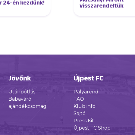
r 24-én kezdünk!
visszarendeltük
Jövőnk
Újpest FC
Utánpótlás
Pályarend
Babaváró
TAO
ajándékcsomag
Klub infó
Sajtó
Press Kit
Újpest FC Shop