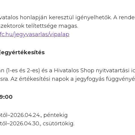
vatalos honlapján keresztül igényelhetők. A rende
szektorok telítettsége magas.
fc.hu/jegyvasarlas/vipalap
 jegyértékesítés
 (1-es és 2-es) és a Hivatalos Shop nyitvatartási 
sra. Az értékesítési napok a jegyfogyás függvény
19:00
őtől–2026.04.24., péntekig
től–2026.04.30., csütörtökig.