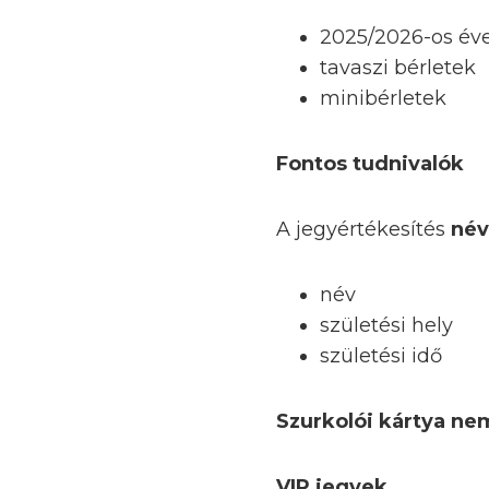
2025/2026-os éve
tavaszi bérletek
minibérletek
Fontos tudnivalók
A jegyértékesítés
név
név
születési hely
születési idő
Szurkolói kártya ne
VIP jegyek