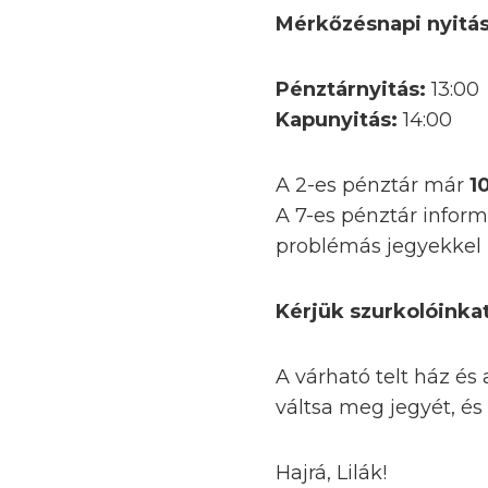
Mérkőzésnapi nyitá
Pénztárnyitás:
13:00
Kapunyitás:
14:00
A 2-es pénztár már
1
A 7-es pénztár inform
problémás jegyekkel 
Kérjük szurkolóinkat
A várható telt ház és
váltsa meg jegyét, é
Hajrá, Lilák!