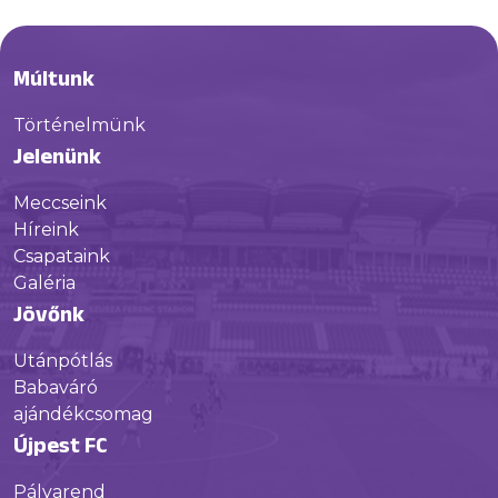
Múltunk
Történelmünk
Jelenünk
Meccseink
Híreink
Csapataink
Galéria
Jövőnk
Utánpótlás
Babaváró
ajándékcsomag
Újpest FC
Pályarend