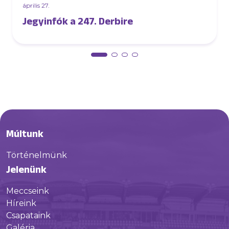
április 27.
Jegyinfók a 247. Derbire
Múltunk
Történelmünk
Jelenünk
Meccseink
Híreink
Csapataink
Galéria