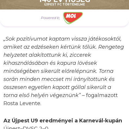
U9
ÚJPEST FC TÖRTÉNELME
Powered by
„Sok pozitívumot kaptam vissza játékosoktól,
amiket az edzéseken kértünk tőlük. Rengeteg
helyzetet alakítottunk ki, ziccerek
kihasználásában és kapura lövések
minőségében sikerült előrelépnünk. Torna
során minden meccset mi irányítottunk és
összesen egyetlen kapott góllal sikerült a
torna első helyén végeznünk”
– fogalmazott
Rosta Levente.
Az Újpest U9 eredményei a Karnevál-kupán
Újpest–DVSC 2–0