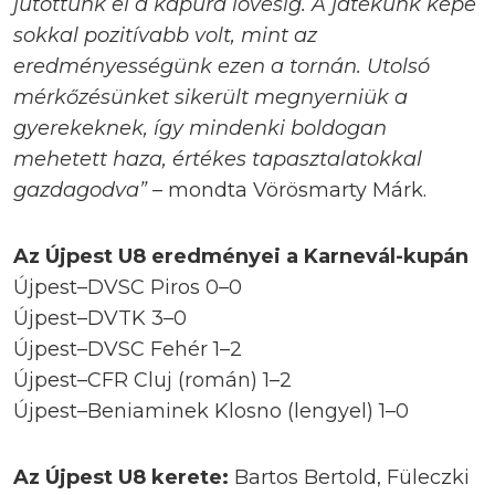
jutottunk el a kapura lövésig. A játékunk képe
sokkal pozitívabb volt, mint az
eredményességünk ezen a tornán. Utolsó
mérkőzésünket sikerült megnyerniük a
gyerekeknek, így mindenki boldogan
mehetett haza, értékes tapasztalatokkal
gazdagodva”
– mondta Vörösmarty Márk.
Az Újpest U8 eredményei a Karnevál-kupán
Újpest–DVSC Piros 0–0
Újpest–DVTK 3–0
Újpest–DVSC Fehér 1–2
Újpest–CFR Cluj (román) 1–2
Újpest–Beniaminek Klosno (lengyel) 1–0
Az Újpest U8 kerete:
Bartos Bertold, Füleczki