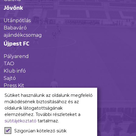
Jövőnk
Utánpótlás
Babaváró
ajándékcsomag
Újpest FC
Pályarend
TAO
Klub infó
Sajtó
Press Kit
Újpest FC Shop
Sütiket használunk az oldalunk megfelelő
Digitális felületeink
működésének biztosításához és az
oldalunk látogatottságának
Facebook
elemzéséhez. További részleteket a
sütitájékoztató
tartalmaz.
Instagram
Tiktok
Szigorúan kötelező sütik
Youtube