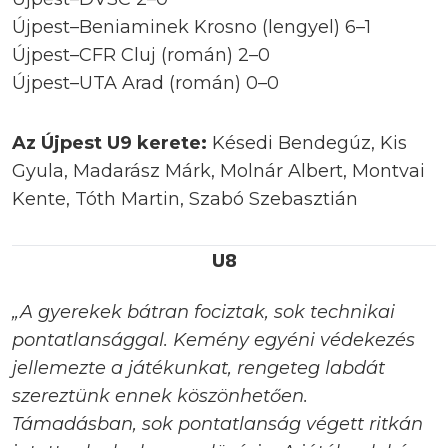
Újpest–Beniaminek Krosno (lengyel) 6–1
Újpest–CFR Cluj (román) 2–0
Újpest–UTA Arad (román) 0–0
Az Újpest U9 kerete:
Késedi Bendegúz, Kis
Gyula, Madarász Márk, Molnár Albert, Montvai
Kente, Tóth Martin, Szabó Szebasztián
U8
„A gyerekek bátran fociztak, sok technikai
pontatlansággal. Kemény egyéni védekezés
jellemezte a játékunkat, rengeteg labdát
szereztünk ennek köszönhetően.
Támadásban, sok pontatlanság végett ritkán