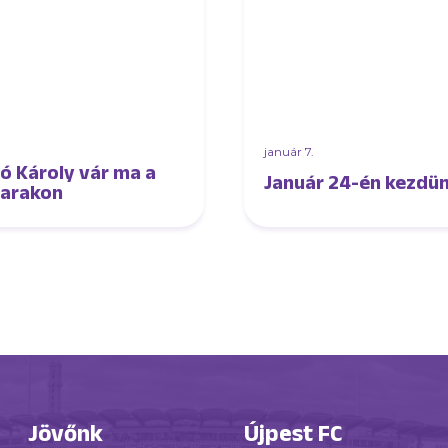
.
január 7.
ó Károly vár ma a
Január 24-én kezdün
arakon
Jövőnk
Újpest FC