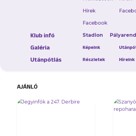
Hírek
Faceb
A héten a Süper Lig 
Facebook
klubunk pedig megegye
Klub infó
Stadion
Pályaren
Galéria
Képeink
Utánpó
Az Újpest FC sok sike
Utánpótlás
Részletek
Híreink
AJÁNLÓ