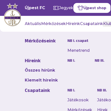
Újpest FC
Jegyek
Újpest shop
Aktuális
Mérkőzések
Híreink
Csapataink
Klub
Mérkőzéseink
NB I. csapat
Menetrend
Dorde Niko
Híreink
NB I.
NB III.
2024. január 26. 10:56
Összes hírünk
A török élvonalbeli 
Kiemelt híreink
Csapataink
NB I.
NB III.
Dorde Nikolic 2022 s
összesen 33-szor védt
Játékosok
Játék
Mérkőzések
Hírek