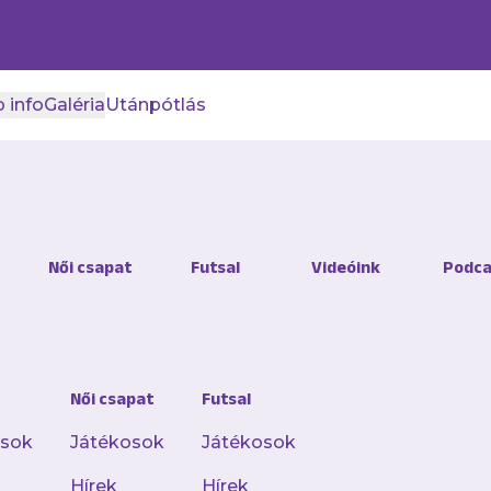
 info
Galéria
Utánpótlás
lic Törökországban folyta
Női csapat
Futsal
Videóink
Podca
Sivasspor együttese szerződteti a szerb kapust.
Női csapat
Futsal
zeptemberében érkezett klubunkhoz, az azóta elt
e az újpesti kaput, többször a csapatkapitányi sza
osok
Játékosok
Játékosok
Hírek
Hírek