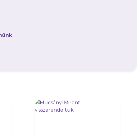
 a 26 éves kapusért,
kjogát.
münk