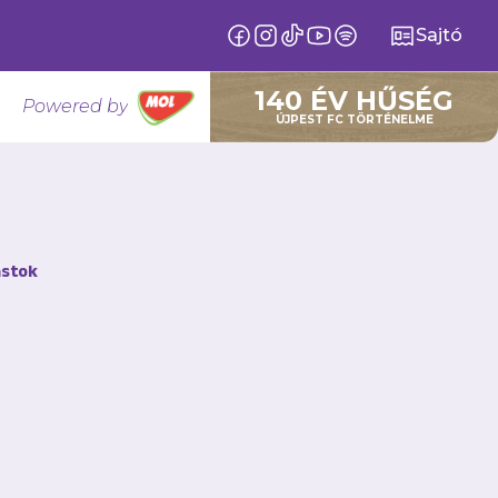
Sajtó
140 ÉV HŰSÉG
Powered by
ÚJPEST FC TÖRTÉNELME
tja
stok
elt időszakban
laggal a karján.