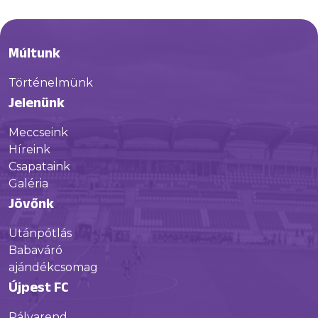
Múltunk
Történelmünk
Jelenünk
Meccseink
Híreink
Csapataink
Galéria
Jövőnk
Utánpótlás
Babaváró
ajándékcsomag
Újpest FC
Pályarend