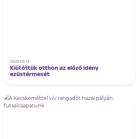
2025.09.12
Kiütöttük otthon az előző idény
ezüstérmesét