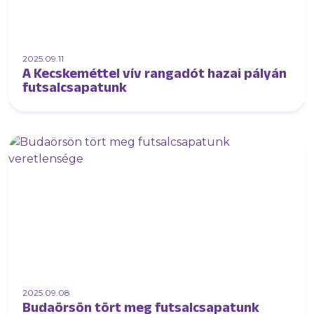
2025.09.11
A Kecskeméttel vív rangadót hazai pályán
futsalcsapatunk
2025.09.08
Budaörsön tört meg futsalcsapatunk