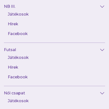
NB III.
Játékosok
Hírek
Facebook
Futsal
2025.10.09
Tévés meccsen vív hazai rangadót
Játékosok
futsalcsapatunk a Nyíregyházával
Hírek
Facebook
Női csapat
Játékosok