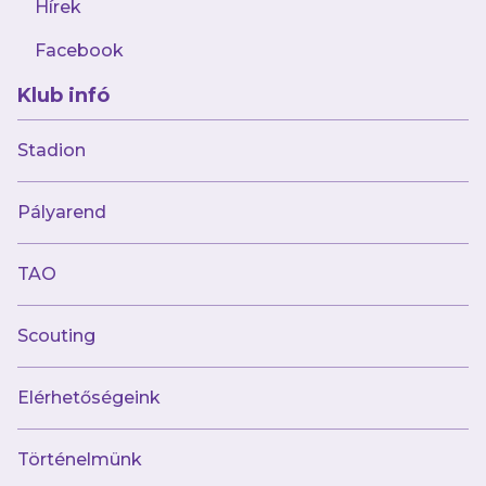
Hírek
Facebook
Klub infó
2025.10.06
Győzött Nyírbátorban futsalcsapatunk
Stadion
Pályarend
TAO
Scouting
Elérhetőségeink
Történelmünk
2025.10.05