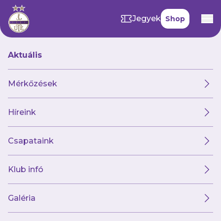
Jegyek
Shop
Aktuális
Hírek
Mérkőzések
Híreink
Hírek
Klub
Futsal
Női csapat
Csapataink
Klub infó
Galéria