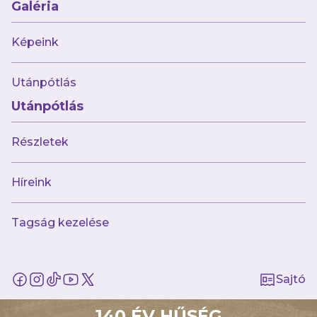
A Nyírbátor vendégeként folytatja
Galéria
futsalcsapatunk
Képeink
Utánpótlás
Utánpótlás
Részletek
Híreink
Tagság kezelése
2025.09.29
Kikapott futsalcsapatunk a címvédő
vendégeként
Sajtó
140 ÉV HŰSÉG