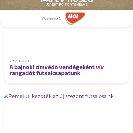
ÚJPEST FC TÖRTÉNELME
Powered by
2025.09.28
A bajnoki címvédő vendégeként vív
rangadót futsalcsapatunk