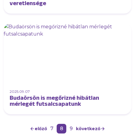
veretlensége
2025.09.07
Budaörsön is megőrizné hibátlan
mérlegét futsalcsapatunk
7
8
9
előző
következő