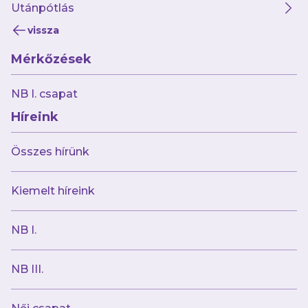
Utánpótlás
vissza
Mérkőzések
2025.10.27
Suscsák triplázott, elvettük a PTE-PEAC
NB I. csapat
hazai veretlenségét!
Híreink
Összes hírünk
Kiemelt híreink
NB I.
NB III.
2025.10.26