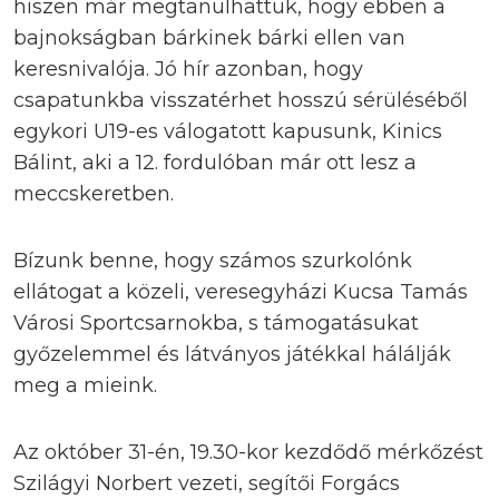
hiszen már megtanulhattuk, hogy ebben a
bajnokságban bárkinek bárki ellen van
keresnivalója. Jó hír azonban, hogy
csapatunkba visszatérhet hosszú sérüléséből
egykori U19-es válogatott kapusunk, Kinics
Bálint, aki a 12. fordulóban már ott lesz a
meccskeretben.
Bízunk benne, hogy számos szurkolónk
ellátogat a közeli, veresegyházi Kucsa Tamás
Városi Sportcsarnokba, s támogatásukat
győzelemmel és látványos játékkal hálálják
meg a mieink.
Az október 31-én, 19.30-kor kezdődő mérkőzést
Szilágyi Norbert vezeti, segítői Forgács