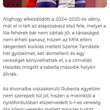
Alighogy elkezdődött a 2024–2025-ös idény,
már el is telt az alapszakasz első fele, melyet a
lila-fehérek bár nem zártak jól, a társaságot
nem érheti panasz, hiszen az MFA elleni
idegenbeli kisiklás mellett Szente Tamásék
hét győzelmet, két döntetlent és egy
vereséget könyvelhettek el, s a címvédő
Haladás mögött a tabella második helyén
állnak.
Az élvonalba visszakerülő Rubeola egyelőre
nem szerepelt túl jól, hiszen a mieinktől a
nyitófordulóban elszenvedett 5–1-es vereség
óta kilenc vereség mellett egyszer tudott