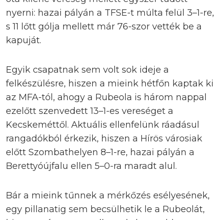
nyerni: hazai pályán a TFSE-t múlta felül 3–1-re,
s 11 lőtt gólja mellett már 76-szor vették be a
kapuját.
Egyik csapatnak sem volt sok ideje a
felkészülésre, hiszen a mieink hétfőn kaptak ki
az MFA-tól, ahogy a Rubeola is három nappal
ezelőtt szenvedett 13–1-es vereséget a
Kecskeméttől. Aktuális ellenfelünk ráadásul
rangadókból érkezik, hiszen a Hírös városiak
előtt Szombathelyen 8–1-re, hazai pályán a
Berettyóújfalu ellen 5–0-ra maradt alul.
Bár a mieink tűnnek a mérkőzés esélyesének,
egy pillanatig sem becsülhetik le a Rubeolát,