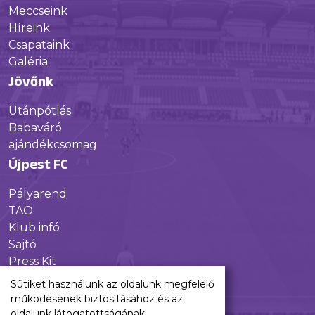
Meccseink
Híreink
Csapataink
Galéria
Jövőnk
Utánpótlás
Babaváró
ajándékcsomag
Újpest FC
Pályarend
TAO
Klub infó
Sajtó
Press Kit
Újpest FC Shop
Sütiket használunk az oldalunk megfelelő
Digitális felületeink
működésének biztosításához és az
oldalunk látogatottságának