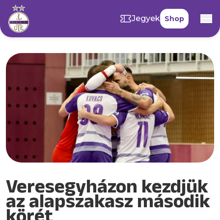
Jegyek
Shop
Veresegyházon kezdjük
az alapszakasz második
körét