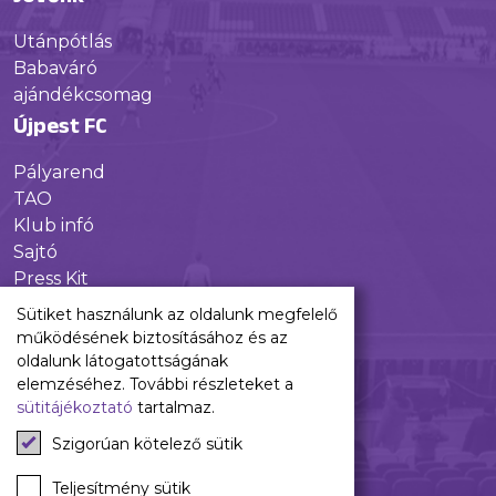
Utánpótlás
Babaváró
ajándékcsomag
Újpest FC
Pályarend
TAO
Klub infó
Sajtó
Press Kit
Újpest FC Shop
Sütiket használunk az oldalunk megfelelő
Digitális felületeink
működésének biztosításához és az
oldalunk látogatottságának
Facebook
elemzéséhez. További részleteket a
sütitájékoztató
tartalmaz.
Instagram
Tiktok
Szigorúan kötelező sütik
Youtube
Spotify
Teljesítmény sütik