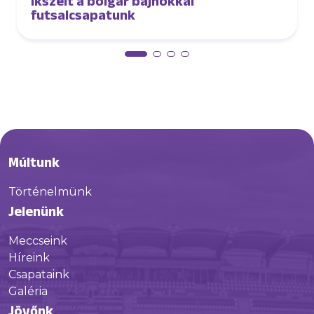
Ikszelt a bolgár bajnokkal
futsalcsapatunk
Múltunk
Történelmünk
Jelenünk
Meccseink
Híreink
Csapataink
Galéria
Jövőnk