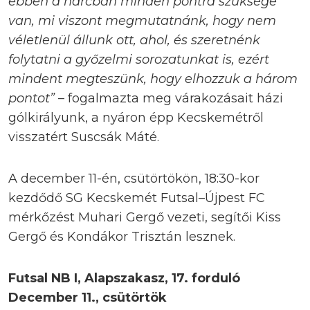
ebben a harcban minden pontra szüksége
van, mi viszont megmutatnánk, hogy nem
véletlenül állunk ott, ahol, és szeretnénk
folytatni a győzelmi sorozatunkat is, ezért
mindent megteszünk, hogy elhozzuk a három
pontot”
– fogalmazta meg várakozásait házi
gólkirályunk, a nyáron épp Kecskemétről
visszatért Suscsák Máté.
A december 11-én, csütörtökön, 18:30-kor
kezdődő SG Kecskemét Futsal–Újpest FC
mérkőzést Muhari Gergő vezeti, segítői Kiss
Gergő és Kondákor Trisztán lesznek.
Futsal NB I, Alapszakasz, 17. forduló
December 11., csütörtök