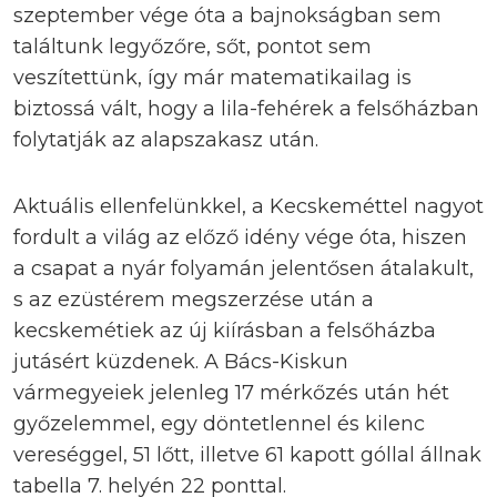
szeptember vége óta a bajnokságban sem
találtunk legyőzőre, sőt, pontot sem
veszítettünk, így már matematikailag is
biztossá vált, hogy a lila-fehérek a felsőházban
folytatják az alapszakasz után.
Aktuális ellenfelünkkel, a Kecskeméttel nagyot
fordult a világ az előző idény vége óta, hiszen
a csapat a nyár folyamán jelentősen átalakult,
s az ezüstérem megszerzése után a
kecskemétiek az új kiírásban a felsőházba
jutásért küzdenek. A Bács-Kiskun
vármegyeiek jelenleg 17 mérkőzés után hét
győzelemmel, egy döntetlennel és kilenc
vereséggel, 51 lőtt, illetve 61 kapott góllal állnak
tabella 7. helyén 22 ponttal.