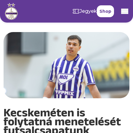
Jegyek
Shop
Kecskeméten is
folytatná menetelését
futsalcsapatunk