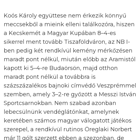
Koós Károly együttese nem érkezik könnyű
meccsekből a mieink elleni találkozóra, hiszen
a Kecskemét a Magyar Kupában 8–4-es
sikerrel ment tovább Tiszaföldváron, az NB I-
ben pedig két rendkívül kemény mérkőzésen
maradt pont nélkül, miután előbb az Aramistól
kapott ki 5–4-re Budaörsön, majd otthon
maradt pont nélkül a továbbra is
százszázalékos bajnoki címvédő Veszprémmel
szemben, amely 3–2-re győzött a Messzi István
Sportcsarnokban. Nem szabad azonban
lebecsülnünk vendéglátónkat, amelynek
keretében számos magyar válogatott játékos
szerepel, a rendkívül rutinos Öreglaki Norbert
már 11 gólt szerzett ebben a szezonban, de