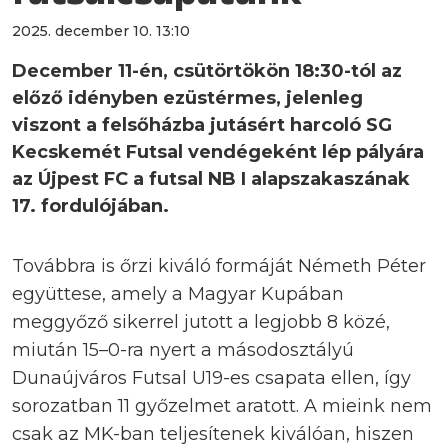
2025. december 10. 13:10
December 11-én, csütörtökön 18:30-tól az
előző idényben ezüstérmes, jelenleg
viszont a felsőházba jutásért harcoló SG
Kecskemét Futsal vendégeként lép pályára
az Újpest FC a futsal NB I alapszakaszának
17. fordulójában.
Továbbra is őrzi kiváló formáját Németh Péter
együttese, amely a Magyar Kupában
meggyőző sikerrel jutott a legjobb 8 közé,
miután 15–0-ra nyert a másodosztályú
Dunaújváros Futsal U19-es csapata ellen, így
sorozatban 11 győzelmet aratott. A mieink nem
csak az MK-ban teljesítenek kiválóan, hiszen