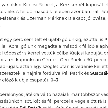
ugyanakkor Krajcsi Bencét, a Kecskemét kapusát
atok elé. A félidő második felében azonban Pál Pat
Máténak és Czerman Márknak is akadt jó lövése,
.
t egy perc sem telt el újabb gólunkig, ezúttal is
P
llal. Korai gólunk megadta a második félidő alaph
l többször sikerrel vettük célba Krajcsi kapuját,
or a mi kapunkban Gémesi Gergőnek a 30. percig
drúgás, aztán egy szöglet után is védenie kellet
szereztek, a hajrára fordulva Pál Patrik és
Suscsá
e előző klubja csapatát.
0–3
erelőnyös játékra váltó hazaiak már többször ve
zésünkön, sőt, két és fél perccel a vége előtt rá i