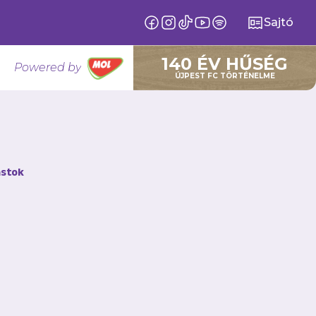
Sajtó
140 ÉV HŰSÉG
Powered by
ÚJPEST FC TÖRTÉNELME
n 12.
stok
tsalcsapata, amely
ta győztes sorozatát