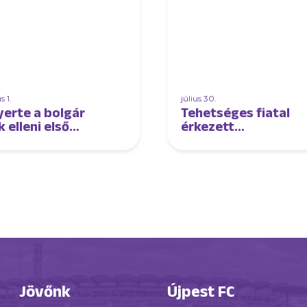
 1.
július 30.
erte a bolgár
Tehetséges fiatal
 elleni első
érkezett
meccsét
futsalcsapatunkhoz
lcsapatunk
Jövőnk
Újpest FC