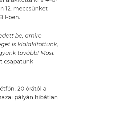
al alakította ki a 4–0-
ban 12. meccsünket
 I-ben.
edett be, amire
get is kialakítottunk,
együnk tovább! Most
st csapatunk
tfőn, 20 órától a
azai pályán hibátlan