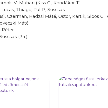
rnok. V.: Muhari (Kiss G., Kondákor T.)
Lucas, Thiago, Pál P., Suscsák
s), Czerman, Hadzsi Máté, Östör, Kártik, Sipos G.,
dveczki Máté
 Péter
), Suscsák (34.)