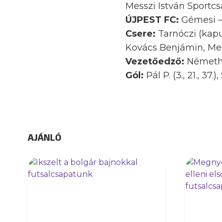
Messzi István Sportcsa
ÚJPEST FC:
Gémesi – 
Csere:
Tarnóczi (kapu
Kovács Benjámin, Me
Vezetőedző:
Németh
Gól:
Pál P. (3., 21., 37.
AJÁNLÓ