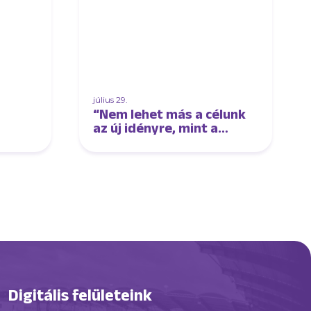
július 29.
“Nem lehet más a célunk
az új idényre, mint a
címvédés” – interjú Sós
Lászlóval
Digitális felületeink