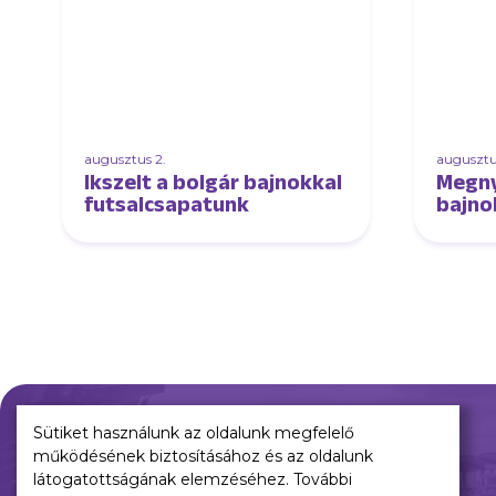
augusztus 2.
augusztus
Ikszelt a bolgár bajnokkal
Megny
futsalcsapatunk
bajnok
edző
futsa
Sütiket használunk az oldalunk megfelelő
működésének biztosításához és az oldalunk
Múltunk
Jelenünk
látogatottságának elemzéséhez. További