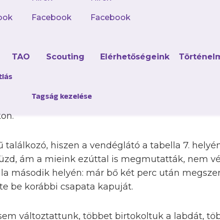
üstérmes, jelenleg a felsőházba jutásért harcoló
2025-ös év utolsó idegenbeli mérkőzését a tabella
ook
Facebook
Facebook
rette volna megőrizni immár 11 mérkőzésből álló 
ajnoki címvédő Veszprém elleni hazai rangadóra.
d
TAO
Scouting
Elérhetőségeink
Történel
bben segítette, hogy ezúttal mindenki rendelkezé
tlás
an megsérült Vas Ádám nem volt bevethető, így me
Tagság kezelése
nics Bálint és Vörösmarty Péter maradtak ki, akik e
ön.
találkozó, hiszen a vendéglátó a tabella 7. helyén
küzd, ám a mieink ezúttal is megmutatták, nem vé
la második helyén: már bő két perc után megszer
te be korábbi csapata kapuját.
m változtattunk, többet birtokoltuk a labdát, töb