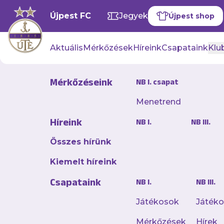
Újpest FC
Jegyek
Újpest shop
Aktuális
Mérkőzések
Híreink
Csapataink
Klub
Mérkőzéseink
NB I. csapat
Menetrend
Először ny
Híreink
NB I.
NB III.
meccsén gy
Összes hírünk
2025. december 11. 20:06
Kiemelt híreink
Története során elő
Csapataink
NB I.
NB III.
az előző idény ezüst
és már zsinórban 12
Játékosok
Játék
Mérkőzések
Hírek