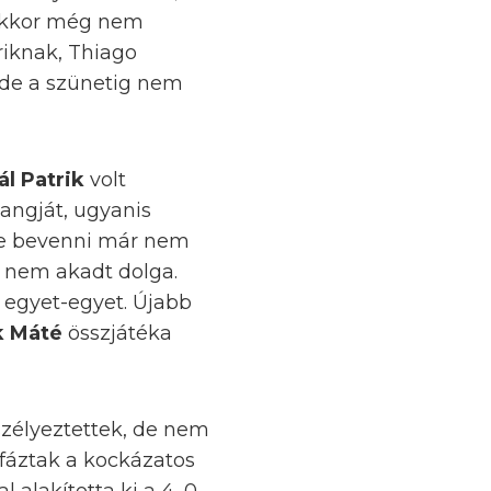
 ekkor még nem
riknak, Thiago
 de a szünetig nem
ál Patrik
volt
angját, ugyanis
 de bevenni már nem
 nem akadt dolga.
t egyet-egyet. Újabb
k Máté
összjátéka
szélyeztettek, de nem
s fáztak a kockázatos