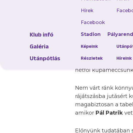
Az előző idényben ez
vendégeként vívta a 
Hírek
Faceb
csapatunk, amely sze
Facebook
sikerrel hangolni a b
Klub infó
Stadion
Pályaren
Németh Péter dolgát e
Galéria
Képeink
Utánpó
előző idény hajrájáb
Utánpótlás
Részletek
Híreink
ezúttal két kapus, Ki
hétfői kupameccsünk
Nem várt ránk könnyű 
rájátszásba jutásért 
magabiztosan a tabel
amikor
Pál Patrik
vet
Előnyünk tudatában se