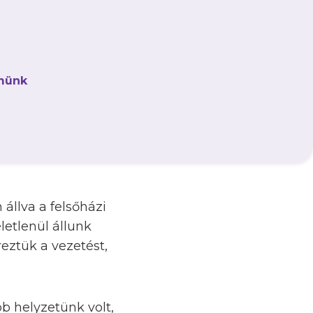
 SG Kecskemét
 második helyén álló
győzelmi sorozatát és
münk
sére állt, csak az
llette a keretből
gyaránt játszottak a
 állva a felsőházi
letlenül állunk
eztük a vezetést,
b helyzetünk volt,