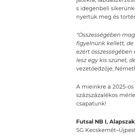
játékra, labdaszerzé
s idegenbeli sikerünk
nyertük meg és törté
"Összességében magab
figyelnünk kellett, d
ezért összességében 
lesz egy kis szünet, 
vezetőedzője, Németh
A mieinkre a 2025-ös
százszázalékos mérle
csapatunk!
Futsal NB I, Alapszak
SG Kecskemét–Újpest 