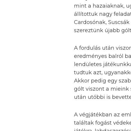
mint a hazaiaknak, 
állítottuk nagy felad
Cardosónak, Suscsák 
szereztünk újabb gólt
A fordulás után viszon
eredményes balról ba
lendületes játékunkka
tudtuk azt, ugyanakk
Akkor pedig egy szaba
gólt viszont a mieink 
után utóbbi is bevett
A végjátékban az emb
találtak fogást védeke