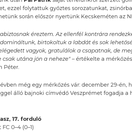
sünk után
Pál Patrik
saját térfelünkről szerzett góll
et, ezzel folytattuk győztes sorozatunkat, zsinór
netünk során először nyertünk Kecskeméten az NB
iztosnak éreztem. Az ellenfél kontrára rendezk
e domináltunk, birtokoltuk a labdát és sok lehetősé
elégedett vagyok, gratulálok a csapatnak, de m
de csak utána jön a neheze"
– értékelte a mérkőzé
 Péter.
 évben még egy mérkőzés vár: december 29-én, hé
ggel álló bajnoki címvédő Veszprémet fogadja a h
asz, 17. forduló
FC 0–4 (0–1)