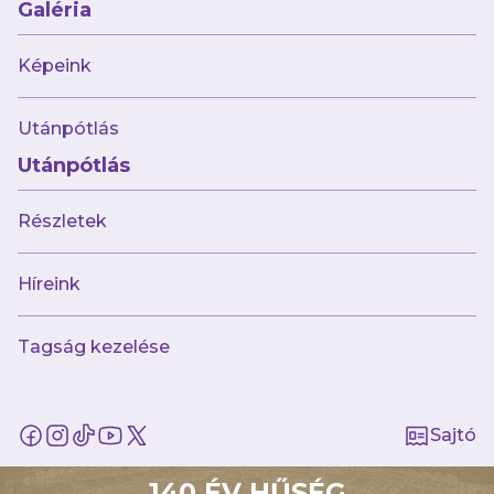
Galéria
Képeink
Utánpótlás
Utánpótlás
Részletek
Híreink
augusztus 7.
Itt van futsalcsapatunk BL-
menetrendje!
Tagság kezelése
Sajtó
140 ÉV HŰSÉG