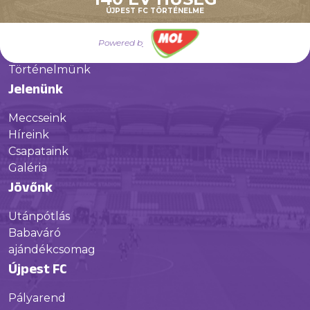
ÚJPEST FC TÖRTÉNELME
Múltunk
Powered by
Történelmünk
Jelenünk
Meccseink
Híreink
Csapataink
Galéria
Jövőnk
Utánpótlás
Babaváró
ajándékcsomag
Újpest FC
Pályarend