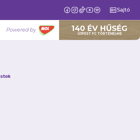
Sajtó
140 ÉV HŰSÉG
Powered by
ÚJPEST FC TÖRTÉNELME
stok
45 kép
Nyíregyháza Spartacus - Újpest FC