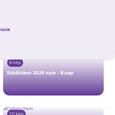
20 kép
Felkészülési mérkőzés - DVTK -Újpest
FC
münk
8 kép
Edzőtábor 2026 nyár - 8.nap
20 kép