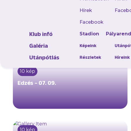
20 kép
Hírek
Faceb
Felkészülési mérkőzés - Újpest FC - FK
Facebook
Radnik Bijeljina
Klub infó
Stadion
Pályaren
Galéria
Képeink
Utánpó
Utánpótlás
Részletek
Híreink
10 kép
Edzés – 07. 09.
10 kép