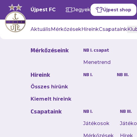
Újpest FC
Jegyek
Újpest shop
Aktuális
Mérkőzések
Híreink
Csapataink
Klub
Mérkőzéseink
NB I. csapat
GALÉRIÁINK
Menetrend
Híreink
NB I.
NB III.
42 kép
Összes hírünk
Újpest FC - DVSC 4-2
Kiemelt híreink
Csapataink
NB I.
NB III.
Játékosok
Játék
Mérkőzések
Hírek