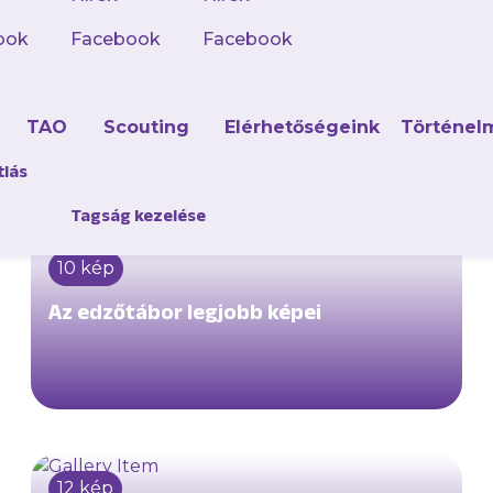
12 kép
ook
Facebook
Facebook
Újpest FC – Idegenbeli mez
d
TAO
Scouting
Elérhetőségeink
Történel
tlás
Tagság kezelése
10 kép
Az edzőtábor legjobb képei
12 kép