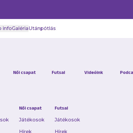
 info
Galéria
Utánpótlás
Női csapat
Futsal
Videóink
Podca
20 kép
NB III: Újpest FC II-BKV Előre 6-0
Női csapat
Futsal
osok
Játékosok
Játékosok
Hírek
Hírek