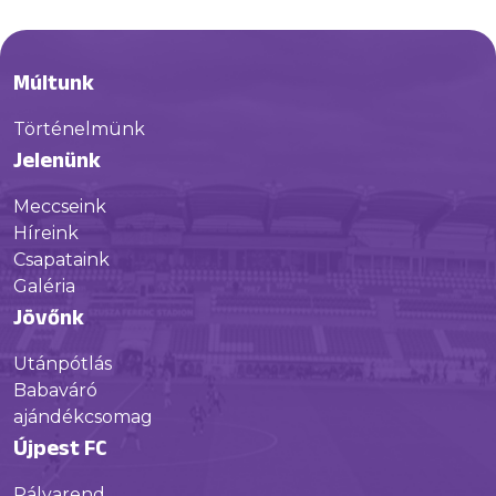
Múltunk
Történelmünk
Jelenünk
Meccseink
Híreink
Csapataink
Galéria
Jövőnk
Utánpótlás
Babaváró
ajándékcsomag
Újpest FC
Pályarend