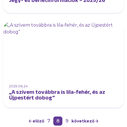
Jegy- és bérletinformációk – 2025/26
2025.06.24
„A szívem továbbra is lila-fehér, és az
Újpestért dobog”
7
8
9
előző
következő