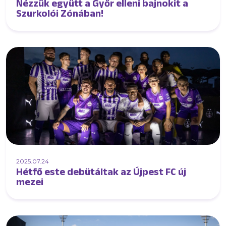
Nézzük együtt a Győr elleni bajnokit a
Szurkolói Zónában!
2025.07.24
Hétfő este debütáltak az Újpest FC új
mezei