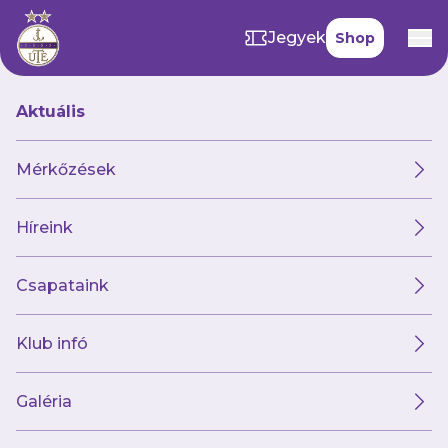
Jegyek
Shop
Aktuális
Hírek
Mérkőzések
Híreink
Hírek
Klub
Futsal
Női csapat
Csapataink
Klub infó
Galéria