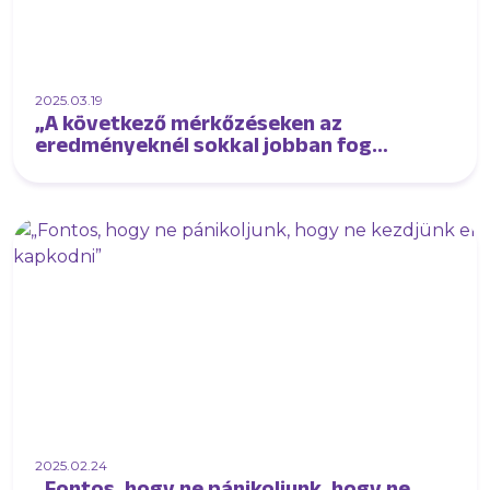
2025.03.19
„A következő mérkőzéseken az
eredményeknél sokkal jobban fog
érdekelni a játék képe, a mentalitás és az
Újpestről sugárzó energiaszint”
2025.02.24
„Fontos, hogy ne pánikoljunk, hogy ne