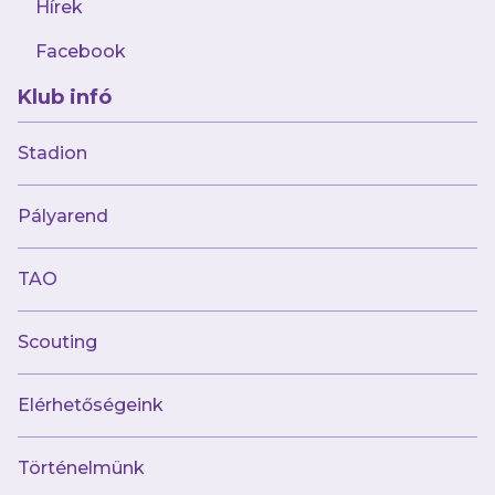
Hírek
Facebook
Klub infó
2025.06.07
Változás a Hivatalos Shop
Stadion
nyitvatartásában
Pályarend
TAO
Scouting
Elérhetőségeink
Történelmünk
2025.05.15