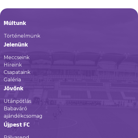
Múltunk
Történelmünk
Jelenünk
Meccseink
Híreink
Csapataink
Galéria
Jövőnk
Utánpótlás
Babaváró
ajándékcsomag
Újpest FC
Pályarend