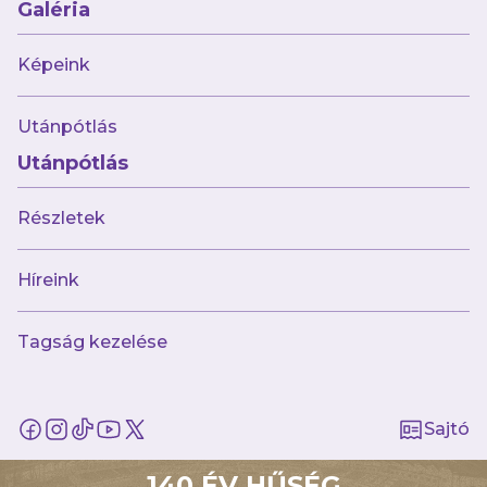
Galéria
Hivatalos Közlemény
Képeink
Utánpótlás
Utánpótlás
Részletek
Híreink
Tagság kezelése
2025.05.05
Többszörös bajnok vezetőedző veszi át
csapatunk irányítását
Sajtó
140 ÉV HŰSÉG