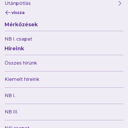
Utánpótlás
vissza
Mérkőzések
2025.06.24
NB I. csapat
Elnöki Üzenet
Híreink
Összes hírünk
Kiemelt híreink
NB I.
NB III.
2025.06.24