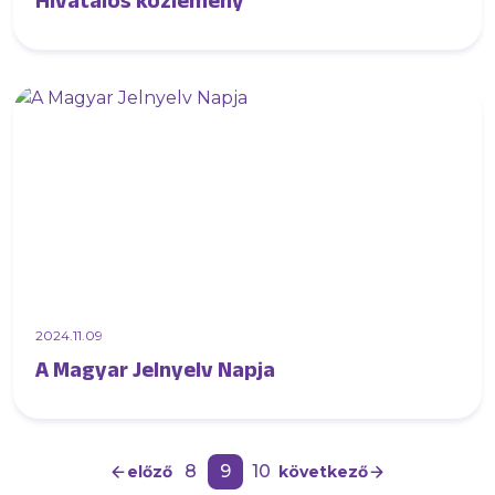
Hivatalos közlemény
2024.11.09
A Magyar Jelnyelv Napja
8
9
10
előző
következő