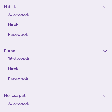
NB III.
Játékosok
Hírek
Facebook
Futsal
2025.06.09
Játékosok
Hivatalos közlemény
Hírek
Facebook
Női csapat
Játékosok