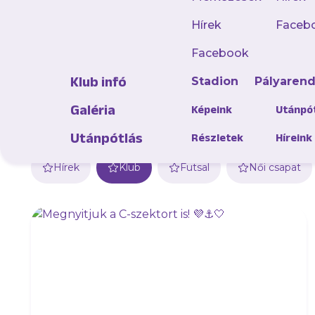
Hírek
Faceb
Facebook
Klub infó
Stadion
Pályaren
Galéria
Képeink
Utánpó
Utánpótlás
Részletek
Híreink
Hírek
Klub
Futsal
Női csapat