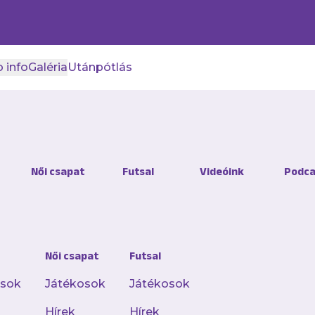
 info
Galéria
Utánpótlás
Női csapat
Futsal
Videóink
Podca
Női csapat
Futsal
osok
Játékosok
Játékosok
Hírek
Hírek