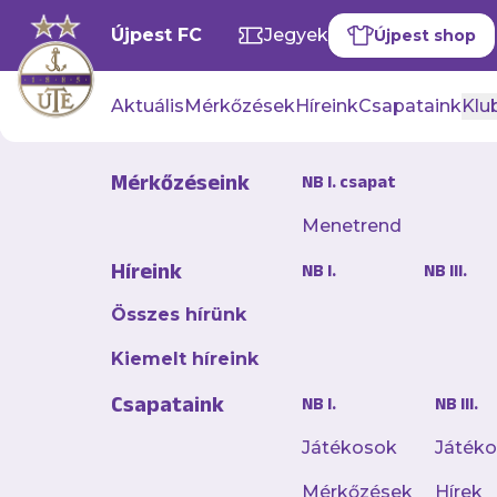
Újpest FC
Jegyek
Újpest shop
Aktuális
Mérkőzések
Híreink
Csapataink
Klub
Mérkőzéseink
NB I. csapat
Hírek
Menetrend
Híreink
NB I.
NB III.
Összes hírünk
Kiemelt híreink
Csapataink
NB I.
NB III.
Játékosok
Játék
Mérkőzések
Hírek