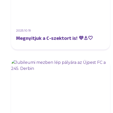
2025.10.19
Megnyitjuk a C-szektort is! 💜⚓️🤍