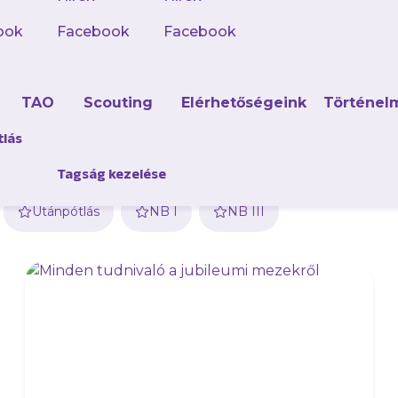
ook
Facebook
Facebook
d
TAO
Scouting
Elérhetőségeink
Történel
tlás
Tagság kezelése
Utánpótlás
NB I
NB III