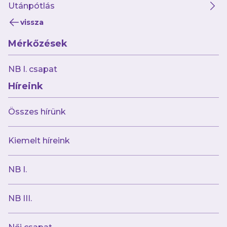
Utánpótlás
vissza
Mérkőzések
2023.09.19
NB I. csapat
Gyűjtsd össze a Legendákat!
Híreink
Összes hírünk
Kiemelt híreink
NB I.
NB III.
2023.09.11