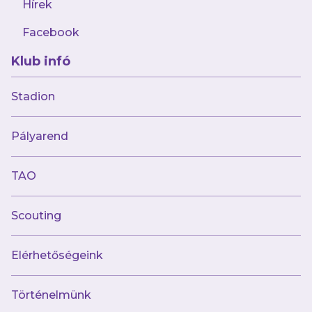
Hírek
Facebook
Klub infó
2023.08.29
Csoboth Kevin készülhet Szerbia és
Stadion
Csehország ellen!
Pályarend
TAO
Scouting
Elérhetőségeink
Történelmünk
2023.08.22