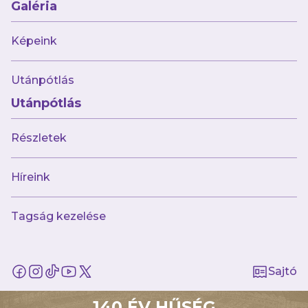
Segítsük együtt a rászorulók
Galéria
iskolakezdését!
Képeink
Utánpótlás
Utánpótlás
Részletek
Híreink
Tagság kezelése
2023.08.18
Mi ott leszünk, te ott leszel?
Sajtó
140 ÉV HŰSÉG