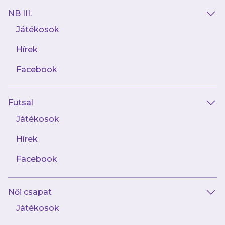
NB III.
Játékosok
Hírek
Facebook
Futsal
2023.09.07
Csoboth Kevin: Pozitív energiákkal tölt fel
Játékosok
a válogatottság
Hírek
Facebook
Női csapat
Játékosok