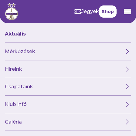
Jegyek
Shop
Aktuális
Hírek
Mérkőzések
Híreink
Hírek
Klub
Futsal
Női csapat
Csapataink
Klub infó
Galéria