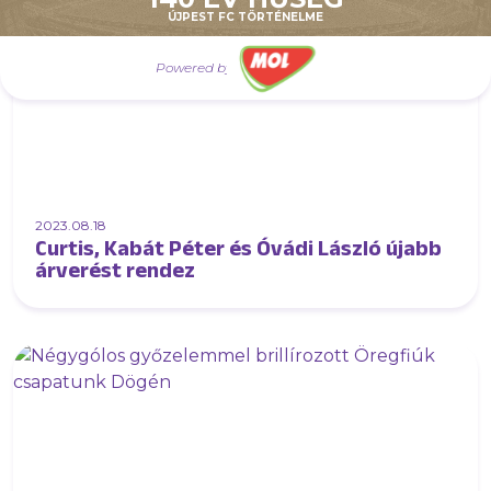
ÚJPEST FC TÖRTÉNELME
Powered by
2023.08.18
Curtis, Kabát Péter és Óvádi László újabb
árverést rendez