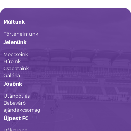
Múltunk
Történelmünk
Jelenünk
Meccseink
Híreink
Csapataink
Galéria
Jövőnk
Utánpótlás
Babaváró
ajándékcsomag
Újpest FC
Pályarend