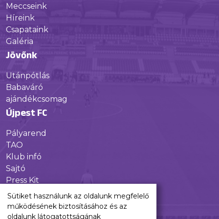
Meccseink
Híreink
Csapataink
Galéria
Jövőnk
Utánpótlás
Babaváró
ajándékcsomag
Újpest FC
Pályarend
TAO
Klub infó
Sajtó
Press Kit
Újpest FC Shop
Sütiket használunk az oldalunk megfelelő
Digitális felületeink
működésének biztosításához és az
oldalunk látogatottságának