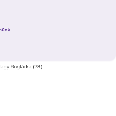
münk
 Nagy Boglárka (78.)