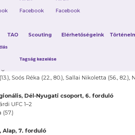
sze 16-ot kaptak.
ook
Facebook
Facebook
 Kiemelt, 7. forduló
 Akadémia 1–0
d
TAO
Scouting
Elérhetőségeink
Történel
vid (16.)
tlás
Tagság kezelése
ionális, Észak-Keleti csoport, 6. forduló
–6
.), Soós Réka (22., 80.), Sallai Nikoletta (56., 82.),
ionális, Dél-Nyugati csoport, 6. forduló
árdi UFC 1–2
(57.)
 Alap, 7. forduló