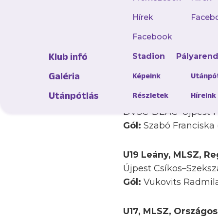
szereztek, s mindös
Hírek
Faceb
Facebook
U19, MLSZ, Országos,
Újpest–Vasas Kubala
Klub infó
Stadion
Pályaren
Gól:
Beatty Anthony Da
Galéria
Képeink
Utánpó
Utánpótlás
Részletek
Híreink
Leány U19, MLSZ, Reg
DVSC-DEAC–Újpest 1
Gól:
Szabó Franciska (13
U19 Leány, MLSZ, Reg
Újpest Csíkos–Szeksz
Gól:
Vukovits Radmila 
U17, MLSZ, Országos,