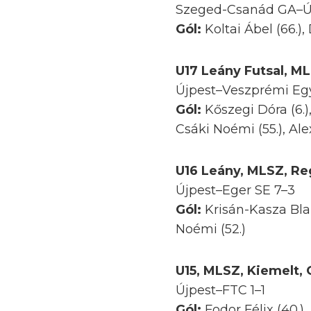
Szeged-Csanád GA–Új
Gól:
Koltai Ábel (66.),
U17 Leány Futsal, ML
Újpest–Veszprémi Egy
Gól:
Kőszegi Dóra (6.), 
Csáki Noémi (55.), Ale
U16 Leány, MLSZ, Reg
Újpest–Eger SE 7–3
Gól:
Krisán-Kasza Blanka
Noémi (52.)
U15, MLSZ, Kiemelt, 
Újpest–FTC 1–1
Gól:
Fodor Félix (40.)