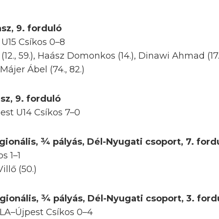
sz, 9. forduló
U15 Csíkos 0–8
2., 59.), Haász Domonkos (14.), Dinawi Ahmad (17.)
Májer Ábel (74., 82.)
sz, 9. forduló
pest U14 Csíkos 7–0
ionális, ¾ pályás, Dél-Nyugati csoport, 7. ford
s 1–1
llő (50.)
ionális, ¾ pályás, Dél-Nyugati csoport, 3. ford
LA–Újpest Csíkos 0–4