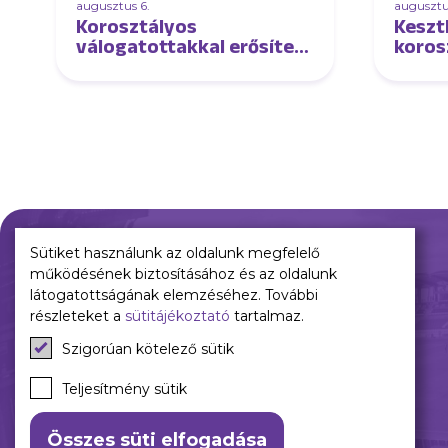
augusztus 6.
augusztu
Korosztályos
Keszt
válogatottakkal erősített
koros
U17-es csapatunk!
válog
Sütiket használunk az oldalunk megfelelő
működésének biztosításához és az oldalunk
Múltunk
Jelenünk
látogatottságának elemzéséhez. További
részleteket a
sütitájékoztató
tartalmaz.
Történelmünk
Meccseink
Szigorúan kötelező sütik
Híreink
Csapataink
Teljesítmény sütik
Galéria
Összes süti elfogadása