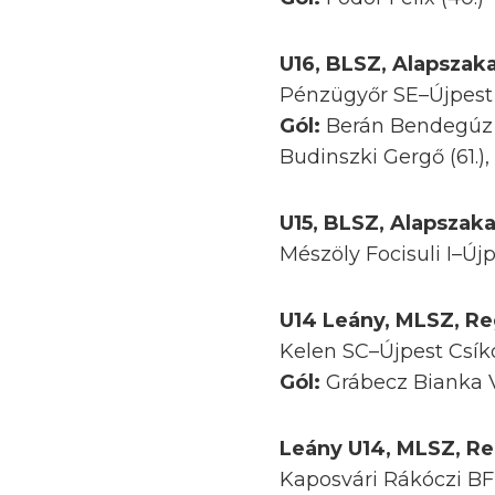
U16, BLSZ, Alapszaka
Pénzügyőr SE–Újpest 
Gól:
Berán Bendegúz (1
Budinszki Gergő (61.), 
U15, BLSZ, Alapszaka
Mészöly Focisuli I–Új
U14 Leány, MLSZ, Reg
Kelen SC–Újpest Csíko
Gól:
Grábecz Bianka Vi
Leány U14, MLSZ, Reg
Kaposvári Rákóczi BF