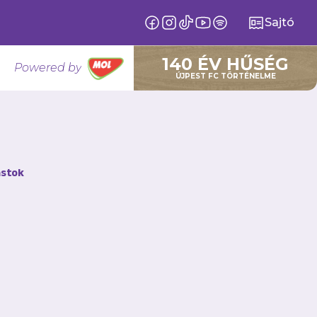
Sajtó
140 ÉV HŰSÉG
Powered by
ÚJPEST FC TÖRTÉNELME
stok
ik a múlt héten
s vereség mellett.
emelt bajnokságban,
megőrizte
ő U17-es lány
rkőzésen 42 gólt