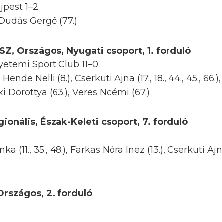
pest 1–2
 Dudás Gergő (77.)
SZ, Országos, Nyugati csoport, 1. forduló
etemi Sport Club 11–0
Hende Nelli (8.), Cserkuti Ajna (17., 18., 44., 45., 66.)
xi Dorottya (63.), Veres Noémi (67.)
ionális, Észak-Keleti csoport, 7. forduló
 (11., 35., 48.), Farkas Nóra Inez (13.), Cserkuti Ajna
Országos, 2. forduló