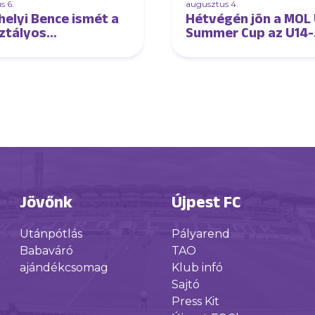
s 6.
augusztus 4.
helyi Bence ismét a
Hétvégén jön a MOL
ztályos
Summer Cup az U14-
atottban!
eseknek
Jövőnk
Újpest FC
Utánpótlás
Pályarend
Babaváró
TAO
ajándékcsomag
Klub infó
Sajtó
Press Kit