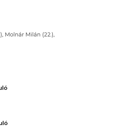
, Molnár Milán (22.),
uló
uló