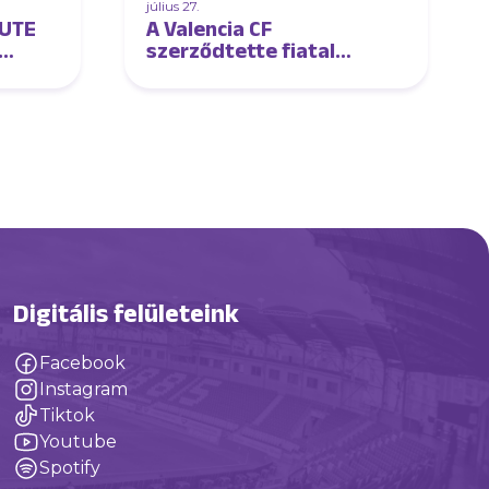
július 27.
 UTE
A Valencia CF
szerződtette fiatal
tehetségünket
Digitális felületeink
Facebook
Instagram
Tiktok
Youtube
Spotify