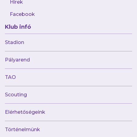
Hírek
Facebook
Klub infó
augusztus 4.
Stadion
Hétvégén jön a MOL UTE Summer Cup az
U14-eseknek
Pályarend
TAO
Scouting
Elérhetőségeink
Múltunk
Történelmünk
Történelmünk
Jelenünk