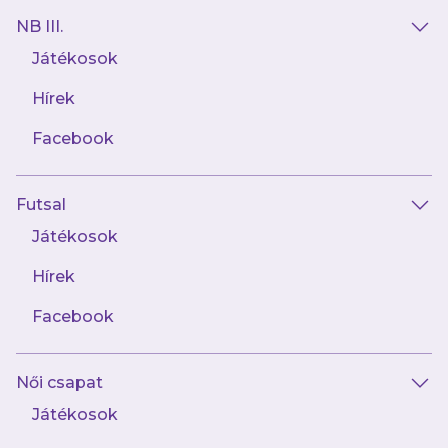
Budapest Honvéd FC–Újpest 1–3
NB III.
Gól:
Hatvani Kende (12.), Varga Botond (49. –
Játékosok
öngól), Nagy Zétény (60.)
Hírek
U14, MLSZ, Alap, Kelet, 26. (utolsó) forduló
Facebook
BVSC-Zugló–Újpest 2–2
Gól:
Fügedi Attila (30.), Gárdos Bálint (68.)
Futsal
Játékosok
Hírek
AJÁNLÓ
Facebook
Női csapat
Játékosok