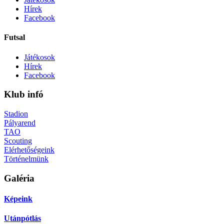
Hírek
Facebook
Futsal
Játékosok
Hírek
Facebook
Klub infó
Stadion
Pályarend
TAO
Scouting
Elérhetőségeink
Történelmünk
Galéria
Képeink
Utánpótlás