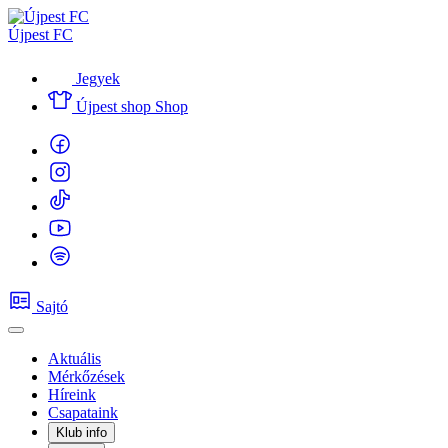
Újpest FC
Jegyek
Újpest shop
Shop
Sajtó
Aktuális
Mérkőzések
Híreink
Csapataink
Klub info