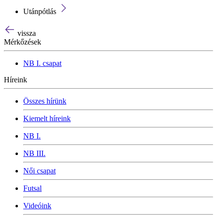
Utánpótlás
vissza
Mérkőzések
NB I. csapat
Híreink
Összes hírünk
Kiemelt híreink
NB I.
NB III.
Női csapat
Futsal
Videóink