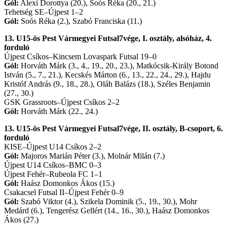
Gól:
Alexi Dorottya (20.), Soós Réka (20., 21.)
Tehetség SE–Újpest 1–2
Gól:
Soós Réka (2.), Szabó Franciska (11.)
13. U15-ös Pest Vármegyei Futsal7vége, I. osztály, alsóház, 4.
forduló
Újpest Csíkos–Kincsem Lovaspark Futsal 19–0
Gól:
Horváth Márk (3., 4., 19., 20., 23.), Matkócsik-Király Botond
István (5., 7., 21.), Kecskés Márton (6., 13., 22., 24., 29.), Hajdu
Kristóf András (9., 18., 28.), Oláh Balázs (18.), Széles Benjamin
(27., 30.)
GSK Grassroots–Újpest Csíkos 2–2
Gól:
Horváth Márk (22., 24.)
13. U15-ös Pest Vármegyei Futsal7vége, II. osztály, B-csoport, 6.
forduló
KISE–Újpest U14 Csíkos 2–2
Gól:
Majoros Marián Péter (3.), Molnár Milán (7.)
Újpest U14 Csíkos–BMC 0–3
Újpest Fehér–Rubeola FC 1–1
Gól:
Haász Domonkos Ákos (15.)
Csakacsel Futsal II–Újpest Fehér 0–9
Gól:
Szabó Viktor (4.), Szikela Dominik (5., 19., 30.), Mohr
Medárd (6.), Tengerész Gellért (14., 16., 30.), Haász Domonkos
Ákos (27.)