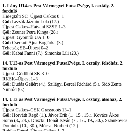
1. Lány U14-es Pest Vármegyei Futsal7vége, I. osztály, 2.
forduló
Hidegkúti SC–Újpest Csíkos 0–1
Gól:
Lezsák Jázmin Lola (17.)
Újpest Csíkos–Hatvani SZSE 1–3
Gól:
Zeuner Petra Kinga (28.)
Újpest–Gyömrői UA 1–0
Gól:
Cserkuti Ajna Boglárka (3.)
Tehetség SE–Újpest 0–2
Gól:
Kabai Fanni (7.), Simonka Lili (23.)
14. U13-as Pest Vármegyei Futsal7vége, I. osztály, felsőház, 2.
forduló
Újpest–Gödöllői SK 3–0
RKSK–Újpest 1–3
Gól:
Dudás Gellért (4.), Szilágyi Bercel Richárd (5.), Sidó Zente
Nimród (6.)
14. U13-as Pest Vármegyei Futsal7vége, I. osztály, alsóház, 2.
forduló
Újpest Csíkos–GSK Grassroots 13–1
Gól:
Horváth Regő (1.), Jávor Erik (1., 15., 15.), Kovács Ákos
Soma (3., 24.), Driszku Donát István (7., 17., 19., 30.), Sztankovics
Dominik (10., 30.), Mócsai Norbert (12.)
Rubika Futsal–Újpest Csíkos 1–2