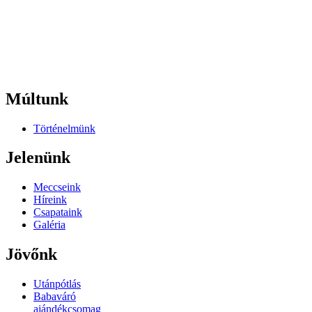
Múltunk
Történelmünk
Jelenünk
Meccseink
Híreink
Csapataink
Galéria
Jövőnk
Utánpótlás
Babaváró
ajándékcsomag