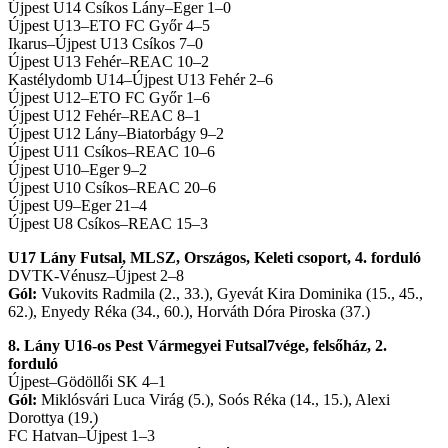
Újpest U14 Csíkos Lány–Eger 1–0
Újpest U13–ETO FC Győr 4–5
Ikarus–Újpest U13 Csíkos 7–0
Újpest U13 Fehér–REAC 10–2
Kastélydomb U14–Újpest U13 Fehér 2–6
Újpest U12–ETO FC Győr 1–6
Újpest U12 Fehér–REAC 8–1
Újpest U12 Lány–Biatorbágy 9–2
Újpest U11 Csíkos–REAC 10–6
Újpest U10–Eger 9–2
Újpest U10 Csíkos–REAC 20–6
Újpest U9–Eger 21–4
Újpest U8 Csíkos–REAC 15–3
U17 Lány Futsal, MLSZ, Országos, Keleti csoport, 4. forduló
DVTK-Vénusz–Újpest 2–8
Gól:
Vukovits Radmila (2., 33.), Gyevát Kira Dominika (15., 45.,
62.), Enyedy Réka (34., 60.), Horváth Dóra Piroska (37.)
8. Lány U16-os Pest Vármegyei Futsal7vége, felsőház, 2.
forduló
Újpest–Gödöllői SK 4–1
Gól:
Miklósvári Luca Virág (5.), Soós Réka (14., 15.), Alexi
Dorottya (19.)
FC Hatvan–Újpest 1–3