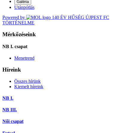
Galéria
Utánpótlás
Powered by
140 ÉV HŰSÉG
ÚJPEST FC
TÖRTÉNELME
Mérkőzéseink
NB I. csapat
Menetrend
Híreink
Összes hírünk
Kiemelt híreink
NB I.
NB III.
Női csapat