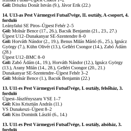
Gól:
Driszku Donát István (9.), Jávor Erik (22.)
14. U13-as Pest Vármegyei Futsal7vége, II. osztály, A-csoport, 4.
forduló
Leányfalui SE Piros–Újpest Fehér 2–5
Gól:
Molnár Bence (17., 26.), Bacsik Benjamin (21., 23., 27.)
Újpest U12–Dunakanyar SE-Szentendre 8–0
Gól:
Horváth Nándor (2., 19.), Benus Milán Márió (6., 25.), Ignácz
György (7.), Kühn Olivér (13.), Gelléri Csongor (14.), Zabó Ádám
(28.)
Újpest U12–BMC 8–0
Gól:
Zabó Ádám (4., 19.), Horváth Nándor (12.), Ignácz György
(13.), Arany Milán (14., 28.), Gelléri Csongor (20., 21.)
Dunakanyar SE-Szentendre–Újpest Fehér 3–2
Gól:
Molnár Bence (1.), Bacsik Benjamin (22.)
13. U11-es Pest Vármegyei Futsal7vége, I. osztály, felsőház, 3.
forduló
Újpest–Jászfényszaru VSE 1–7
Gól:
Kiss Krisztián András (11.)
VS Dunakeszi–Újpest 8–2
Gól:
Kiss Dominik László (6., 14.)
13. U11-es Pest Vármegyei Futsal7vége, I. osztály, alsóház, 3.
forduló