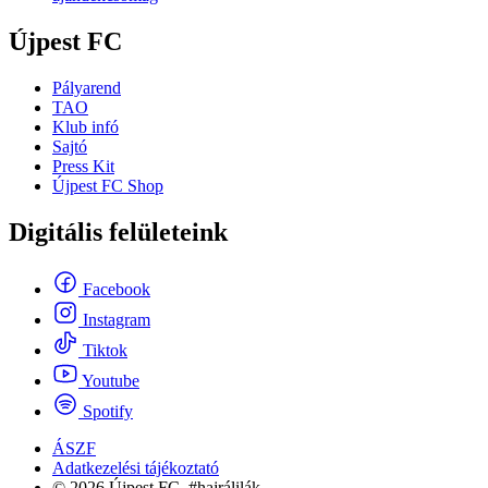
Újpest FC
Pályarend
TAO
Klub infó
Sajtó
Press Kit
Újpest FC Shop
Digitális felületeink
Facebook
Instagram
Tiktok
Youtube
Spotify
ÁSZF
Adatkezelési tájékoztató
© 2026 Újpest FC. #hajrálilák