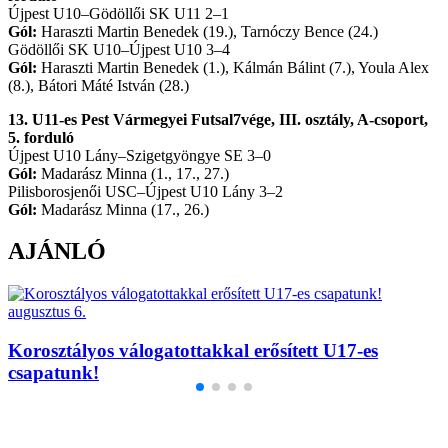
Újpest U10–Gödöllői SK U11 2–1
Gól:
Haraszti Martin Benedek (19.), Tarnóczy Bence (24.)
Gödöllői SK U10–Újpest U10 3–4
Gól:
Haraszti Martin Benedek (1.), Kálmán Bálint (7.), Youla Alex
(8.), Bátori Máté István (28.)
13. U11-es Pest Vármegyei Futsal7vége, III. osztály, A-csoport,
5. forduló
Újpest U10 Lány–Szigetgyöngye SE 3–0
Gól:
Madarász Minna (1., 17., 27.)
Pilisborosjenői USC–Újpest U10 Lány 3–2
Gól:
Madarász Minna (17., 26.)
AJÁNLÓ
augusztus 6.
Korosztályos válogatottakkal erősített U17-es
csapatunk!