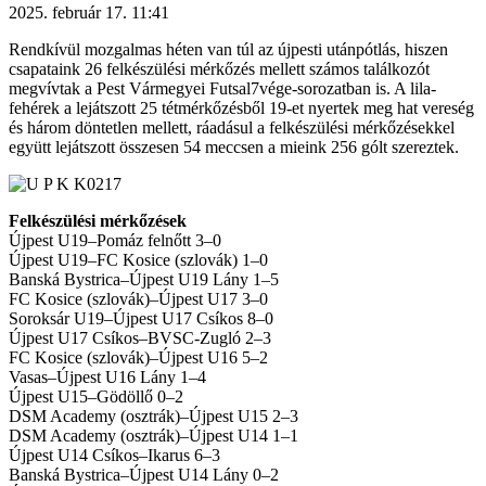
2025. február 17. 11:41
Rendkívül mozgalmas héten van túl az újpesti utánpótlás, hiszen
csapataink 26 felkészülési mérkőzés mellett számos találkozót
megvívtak a Pest Vármegyei Futsal7vége-sorozatban is. A lila-
fehérek a lejátszott 25 tétmérkőzésből 19-et nyertek meg hat vereség
és három döntetlen mellett, ráadásul a felkészülési mérkőzésekkel
együtt lejátszott összesen 54 meccsen a mieink 256 gólt szereztek.
Felkészülési mérkőzések
Újpest U19–Pomáz felnőtt 3–0
Újpest U19–FC Kosice (szlovák) 1–0
Banská Bystrica–Újpest U19 Lány 1–5
FC Kosice (szlovák)–Újpest U17 3–0
Soroksár U19–Újpest U17 Csíkos 8–0
Újpest U17 Csíkos–BVSC-Zugló 2–3
FC Kosice (szlovák)–Újpest U16 5–2
Vasas–Újpest U16 Lány 1–4
Újpest U15–Gödöllő 0–2
DSM Academy (osztrák)–Újpest U15 2–3
DSM Academy (osztrák)–Újpest U14 1–1
Újpest U14 Csíkos–Ikarus 6–3
Banská Bystrica–Újpest U14 Lány 0–2