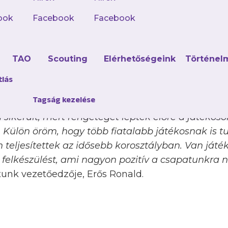
ook
Facebook
Facebook
idei szezont, mert az év elején kitűzött célunk az 
 az U19-es korosztályban bemutatkozik, ami sikerü
d
TAO
Scouting
Elérhetőségeink
Történel
iszen Révai Balázs személyében bemutatkozott ját
 egész szezonban jól működött az idősebb koroszt
tlás
is több játékosunk is a hétköznapokban folyama
Tagság kezelése
és nagyon jól helyt álltak ott. Fontos szempont vo
n sikerült, mert rengeteget léptek előre a játékos
 Külön öröm, hogy több fiatalabb játékosnak is t
teljesítettek az idősebb korosztályban. Van játék
 felkészülést, ami nagyon pozitív a csapatunkra 
tunk vezetőedzője, Erős Ronald.