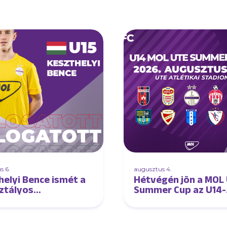
s 6.
augusztus 4.
helyi Bence ismét a
Hétvégén jön a MOL
ztályos
Summer Cup az U14-
atottban!
eseknek