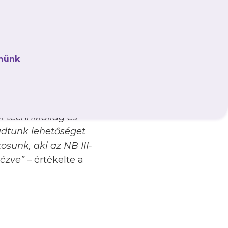
volt, hogy legyen
lt és még túl is
münk
ékosunk az NB III-as
állyal való
tosan részt vehetett
lt az egyéni
ok technikailag és
udtunk lehetőséget
osunk, aki az NB III-
nézve”
– értékelte a