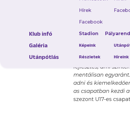
debütált.
Hírek
Faceb
„Sikeresnek érzem az 
Facebook
olyan játékosunk, aki
Klub infó
Stadion
Pályaren
tudtuk szárnyalni, h
csapatunkban. Szinte
Galéria
Képeink
Utánpó
együttműködés, ugyan
Utánpótlás
Részletek
Híreink
az U19-es edzéseken, 
fejlesztés, ami szinté
mentálisan egyaránt.
adni és kiemelkedően 
as csapatban kezdi a
szezont U17-es csapa