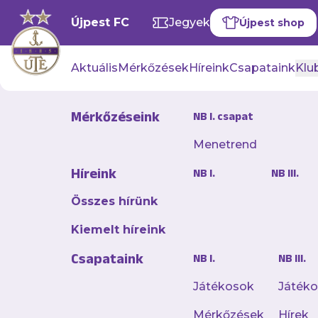
Újpest FC
Jegyek
Újpest shop
Aktuális
Mérkőzések
Híreink
Csapataink
Klub
Mérkőzéseink
NB I. csapat
Menetrend
„Rengetege
Híreink
NB I.
NB III.
technikail
Összes hírünk
2026. június 29. 12:26
Kiemelt híreink
Noha sokáig verseny
Csapataink
NB I.
NB III.
lecsúszott a dobogó
ugyanakkor egy csep
Játékosok
Játék
magát magasabb szint
Mérkőzések
Hírek