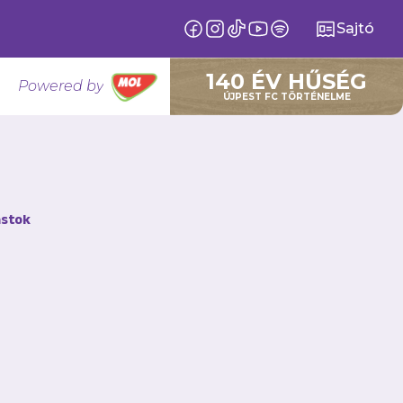
Sajtó
140 ÉV HŰSÉG
Powered by
ÚJPEST FC TÖRTÉNELME
k
stok
 végül éppen
zetőedző
próbálhatta ki
csapatban is