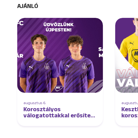
AJÁNLÓ
augusztus 6.
augusztu
Korosztályos
Keszt
válogatottakkal erősített
koros
U17-es csapatunk!
válog