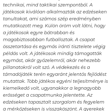
technikai, mind taktikai szempontból. A
játékosok kiválóan alkalmazták az edzéseken
tanultakat, ami számos szép eredményben
mutatkozott meg. Külön öröm volt látni, hogy
a játékosok egyre bátrabban és
magabiztosabban futballoztak. A csapat
összetartása és egymás iránti tisztelete végig
példás volt. A játékosok mindig támogatták
egymást, akár győzelemről, akár nehezebb
pillanatokról volt szó. A védekezés és a
támadójáték terén egyaránt jelentős fejlődést
mutattak. Több játékos egyéni teljesítménye is
kiemelkedő volt, ugyanakkor a legnagyobb
erősséget a csapatmunka jelentette. Az
edzéseken tapasztalt szorgalom és fegyelem
a mérkőzéseken is visszaköszönt. A gyerekek