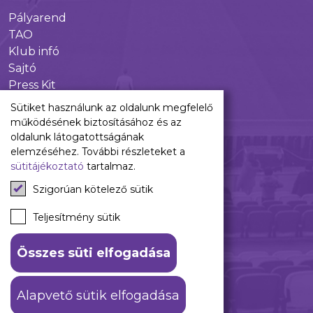
Pályarend
TAO
Klub infó
Sajtó
Press Kit
Újpest FC Shop
Sütiket használunk az oldalunk megfelelő
Digitális felületeink
működésének biztosításához és az
oldalunk látogatottságának
Facebook
elemzéséhez. További részleteket a
sütitájékoztató
tartalmaz.
Instagram
Tiktok
Szigorúan kötelező sütik
Youtube
Spotify
Teljesítmény sütik
Összes süti elfogadása
ÁSZF
Adatkezelési tájékoztató
Alapvető sütik elfogadása
© 2026 Újpest FC. #hajrálilák