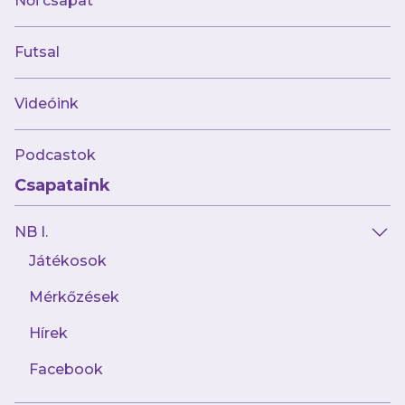
Női csapat
U7: Kiss-Gányik Botond
Futsal
Videóink
Podcastok
Csapataink
NB I.
Játékosok
Mérkőzések
Hírek
Facebook