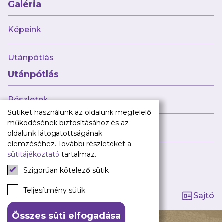
Babaváró
Galéria
ajándékcsomag
Újpest FC
Képeink
Pályarend
Utánpótlás
TAO
Klub infó
Utánpótlás
Sajtó
Press Kit
Részletek
Újpest FC Shop
Sütiket használunk az oldalunk megfelelő
Digitális felületeink
működésének biztosításához és az
Híreink
oldalunk látogatottságának
Facebook
elemzéséhez. További részleteket a
sütitájékoztató
tartalmaz.
Instagram
Tagság kezelése
Tiktok
Szigorúan kötelező sütik
Youtube
Spotify
Teljesítmény sütik
Sajtó
Összes süti elfogadása
140 ÉV HŰSÉG