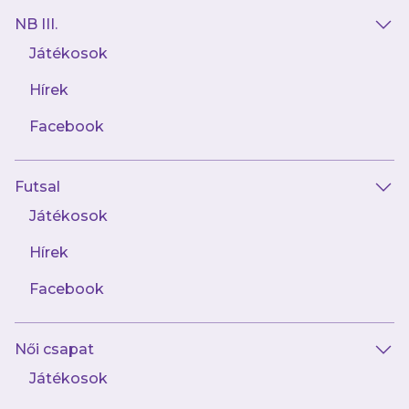
NB III.
Játékosok
Hírek
AJÁNLÓ
Facebook
Futsal
Játékosok
Hírek
Facebook
augusztus 6.
Női csapat
Korosztályos válogatottakkal erősített
U17-es csapatunk!
Játékosok