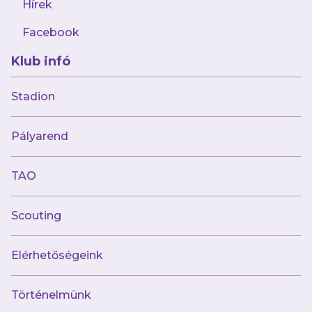
Hírek
Facebook
Klub infó
Stadion
Múltunk
Pályarend
Történelmünk
Jelenünk
TAO
Meccseink
Scouting
Híreink
Csapataink
Galéria
Elérhetőségeink
Jövőnk
Történelmünk
Utánpótlás