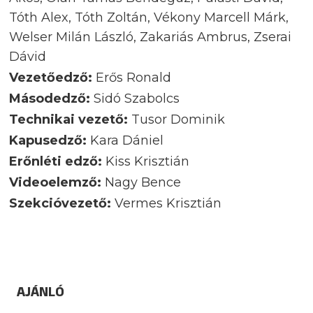
Tóth Alex, Tóth Zoltán, Vékony Marcell Márk,
Welser Milán László, Zakariás Ambrus, Zserai
Dávid
Vezetőedző:
Erős Ronald
Másodedző:
Sidó Szabolcs
Technikai vezető:
Tusor Dominik
Kapusedző:
Kara Dániel
Erőnléti edző:
Kiss Krisztián
Videoelemző:
Nagy Bence
Szekcióvezető:
Vermes Krisztián
AJÁNLÓ