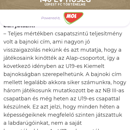
hogy az eredmény másodlagos, de úgy
ÚJPEST FC TÖRTÉNELME
nyertétek meg a bajnokságot, hogy számos
játékosod már az U19-eseknél vagy az NB III-
Powered by
ban játszik.
– Teljes mértékben csapatszintű teljesítmény
volt a bajnoki cím, ami nagyon jó
visszaigazolás nekünk és azt mutatja, hogy a
játékosaink kinőtték az Alap-csoportot, így a
következő idényben az U19-es Kiemelt
bajnokságban szerepelhetünk. A bajnoki cím
mellett legalább akkora siker számunkra, hogy
három játékosunk mutatkozott be az NB III-as
csapatban és még heten az U19-es csapattal
készülnek. Ez azt jelzi, hogy minden héten a
képességeiknek megfelelő szinten játszattuk
a labdarúgóinkat, nem a saját