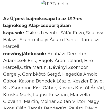
Az Újpest bajnokcsapata az U17-es
bajnokság Alap-csoportjában
kapusok:
Csikós Levente, Sáfár Enzo, Soulavy
Balázs, Szentmihályi Ádám Dániel, Tarnóczi
Marcell
mezőnyjátékosok:
Abaházi Demeter,
Adamcsek Erik, Bagoly Áron Roland, Biró
Marcell,Czira Martin, Dévényi Zsombor
Gergely, Gombkötő Gergő, Hegedűs Arnold
Gábor, Katona Benedek László, Keszler Dávid,
Kis Zsombor, Kiss Gábor, Kovács Kristóf Árpád,
Kruska Márk, Lugosi Krisztián, Manzella
Giovanni Martin, Molnár Zoltán Viktor, Nagy
Ákos, Oláh Tamás Bendegúz, Palásti Dávid,