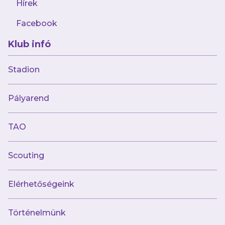
Hírek
augusztus 6.
Korosztályos válogatottakkal erősített
U17-es csapatunk!
Facebook
Klub infó
Stadion
Pályarend
TAO
Múltunk
Történelmünk
Scouting
Jelenünk
Elérhetőségeink
Meccseink
Híreink
Csapataink
Történelmünk
Galéria