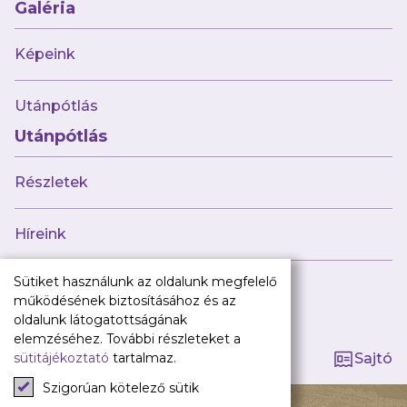
Galéria
Jövőnk
Képeink
Utánpótlás
Babaváró
ajándékcsomag
Utánpótlás
Újpest FC
Utánpótlás
Pályarend
Részletek
TAO
Klub infó
Sajtó
Híreink
Press Kit
Újpest FC Shop
Sütiket használunk az oldalunk megfelelő
Tagság kezelése
Digitális felületeink
működésének biztosításához és az
oldalunk látogatottságának
Facebook
elemzéséhez. További részleteket a
sütitájékoztató
tartalmaz.
Sajtó
Instagram
Tiktok
Szigorúan kötelező sütik
140 ÉV HŰSÉG
Youtube