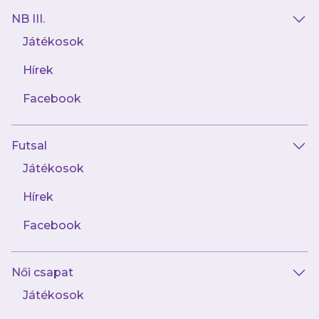
egyénileg és csapat szinten is a játékosok”
–
NB III.
értékelte a szezont U11-eseink vezetőedzője,
Játékosok
Böde László.
Hírek
Facebook
AJÁNLÓ
Futsal
Játékosok
Hírek
Facebook
Női csapat
Játékosok