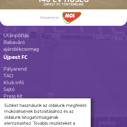
Híreink
ÚJPEST FC TÖRTÉNELME
Csapataink
Galéria
Powered by
Jövőnk
Utánpótlás
Babaváró
ajándékcsomag
Újpest FC
Pályarend
TAO
Klub infó
Sajtó
Press Kit
Újpest FC Shop
Sütiket használunk az oldalunk megfelelő
Digitális felületeink
működésének biztosításához és az
oldalunk látogatottságának
Facebook
elemzéséhez. További részleteket a