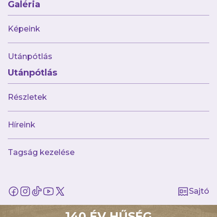
Galéria
Képeink
augusztus 6.
Korosztályos válogatottakkal erősített
U17-es csapatunk!
Utánpótlás
Utánpótlás
Részletek
Híreink
Tagság kezelése
Múltunk
Történelmünk
Jelenünk
Sajtó
Meccseink
140 ÉV HŰSÉG