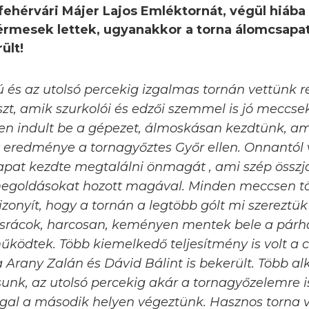
ehérvári Májer Lajos Emléktornát, végül hiába
térmesek lettek, ugyanakkor a torna álomcsapa
ült!
és az utolsó percekig izgalmas tornán vettünk rés
észt, amik szurkolói és edzői szemmel is jó meccs
zen indult be a gépezet, álmoskásan kezdtünk, a
z eredménye a tornagyőztes Győr ellen. Onnantól 
apat kezdte megtalálni önmagát , ami szép összj
egoldásokat hozott magával. Minden meccsen tö
zonyít, hogy a tornán a legtöbb gólt mi szereztük 
 srácok, harcosan, keményen mentek bele a pár
űködtek. Több kiemelkedő teljesítmény is volt a c
Arany Zalán és Dávid Bálint is bekerült. Több al
unk, az utolsó percekig akár a tornagyőzelemre i
al a második helyen végeztünk. Hasznos torna vo