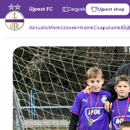
Újpest FC
Jegyek
Újpest shop
Aktuális
Mérkőzések
Híreink
Csapataink
Klub