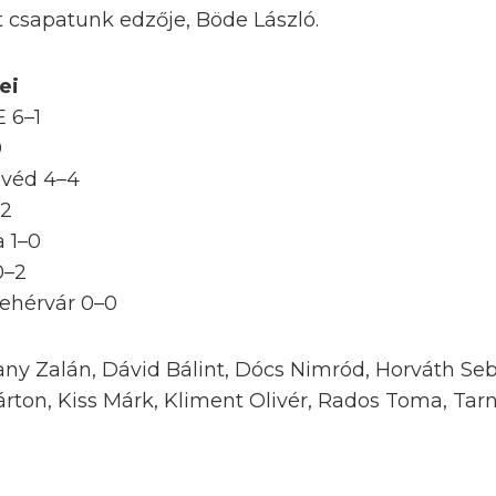
t csapatunk edzője, Böde László.
ei
E 6–1
0
nvéd 4–4
–2
a 1–0
0–2
ehérvár 0–0
any Zalán, Dávid Bálint, Dócs Nimród, Horváth Se
árton, Kiss Márk, Kliment Olivér, Rados Toma, Tar