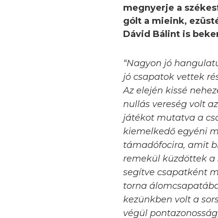
megnyerje a székesf
gólt a mieink, ezüs
Dávid Bálint is beker
“Nagyon jó hangulatú 
jó csapatok vettek r
Az elején kissé nehe
nullás vereség volt a
játékot mutatva a cs
kiemelkedő egyéni m
támadófocira, amit bi
remekül küzdöttek a
segítve csapatként m
torna álomcsapatába 
kezünkben volt a sors
végül pontazonosságg