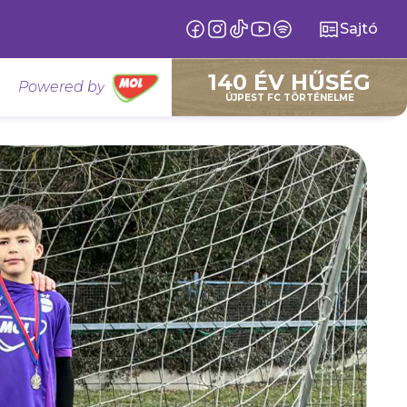
Sajtó
140 ÉV HŰSÉG
Powered by
ÚJPEST FC TÖRTÉNELME