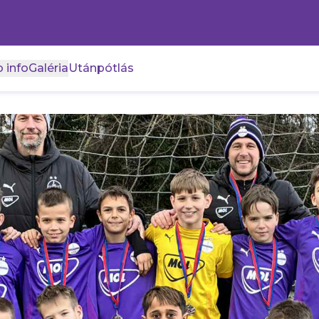
 info
Galéria
Utánpótlás