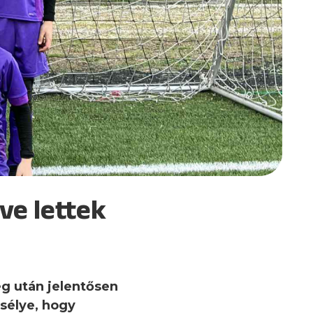
zve lettek
g után jelentősen
esélye, hogy