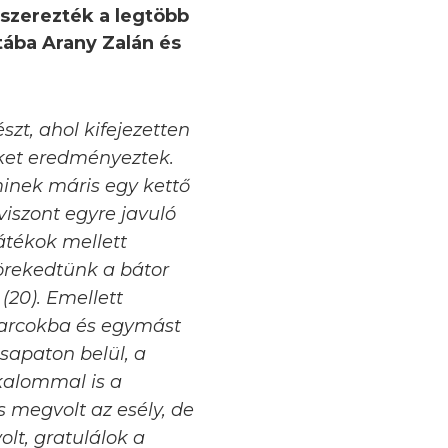
 szerezték a legtöbb
tába Arany Zalán és
zt, ahol kifejezetten
eket eredményeztek.
minek máris egy kettő
viszont egyre javuló
átékok mellett
rekedtünk a bátor
(20). Emellett
harcokba és egymást
sapaton belül, a
kalommal is a
s megvolt az esély, de
lt, gratulálok a