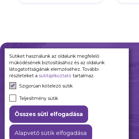
Sütiket használunk az oldalunk megfelelő
működésének biztosításához és az oldalunk
Múltunk
Jelenünk
látogatottságának elemzéséhez. További
részleteket a
sütitájékoztató
tartalmaz.
Történelmünk
Meccseink
Szigorúan kötelező sütik
Híreink
Csapataink
Teljesítmény sütik
Galéria
Összes süti elfogadása
Alapvető sütik elfogadása