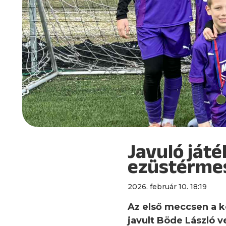
Javuló játé
ezüstérmes
2026. február 10. 18:19
Az első meccsen a k
javult Böde László v