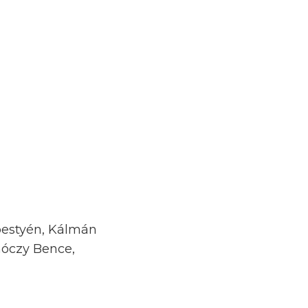
bestyén, Kálmán
nóczy Bence,