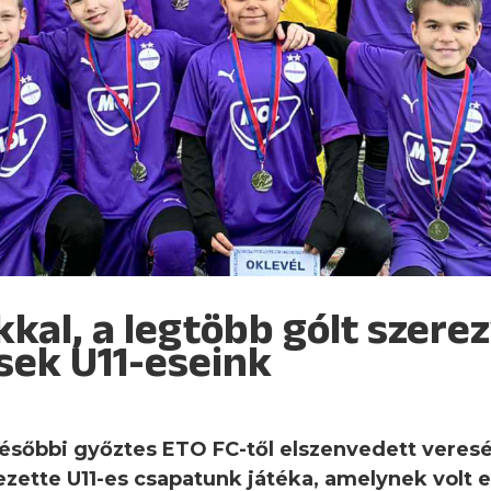
kkal, a legtöbb gólt szere
ek U11-eseink
ésőbbi győztes ETO FC-től elszenvedett veresé
ezette U11-es csapatunk játéka, amelynek volt 