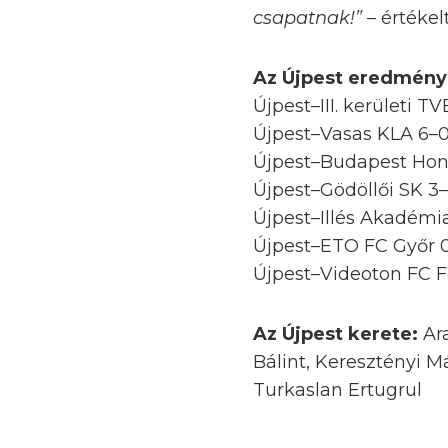
csapatnak!”
– értékel
Az Újpest eredmény
Újpest–III. kerületi TV
Újpest–Vasas KLA 6–
Újpest–Budapest Ho
Újpest–Gödöllői SK 3
Újpest–Illés Akadémi
Újpest–ETO FC Győr 
Újpest–Videoton FC F
Az Újpest kerete:
Ar
Bálint, Keresztényi M
Turkaslan Ertugrul