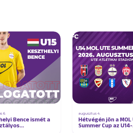
s 6.
augusztus 4.
helyi Bence ismét a
Hétvégén jön a MOL
ztályos
Summer Cup az U14-
atottban!
eseknek