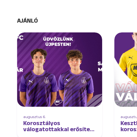
AJÁNLÓ
augusztus 6.
augusztu
Korosztályos
Keszt
válogatottakkal erősített
koros
U17-es csapatunk!
válog