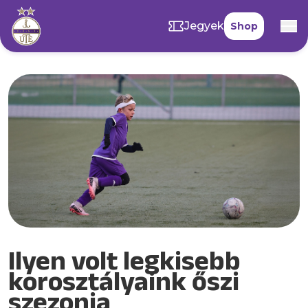
Jegyek
Shop
Ilyen volt legkisebb
korosztályaink őszi
szezonja