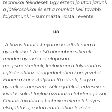
technikai fejlődését. Úgy érzem jó úton járunk
a játékosokkal és ezt a munkát kell tovább
folytatnunk”
– summázta Rosta Levente.
U8
„A közös tanulást nyáron kezdtük meg a
gyerekekkel. Az első hónapban sikerült
minden gyerkőccel alaposan
megismerkedünk, kialakítani a folyamatos
fejlődésükhöz elengedhetetlen környezetet.
Ebben a korosztályban fő célunk, hogy a
gyerekek megszeressék a játékot, edzéseken
kívül is sokat foglalkozzanak a labdarúgással.
Célunk továbbá a technikai elemek helyes
elsajátítása, a klub iránti elköteleződés