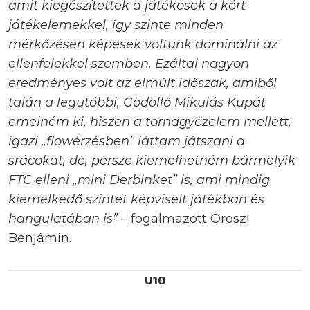
amit kiegészítettek a játékosok a kért
játékelemekkel, így szinte minden
mérkőzésen képesek voltunk dominálni az
ellenfelekkel szemben. Ezáltal nagyon
eredményes volt az elmúlt időszak, amiből
talán a legutóbbi, Gödöllő Mikulás Kupát
emelném ki, hiszen a tornagyőzelem mellett,
igazi „flowérzésben” láttam játszani a
srácokat, de, persze kiemelhetném bármelyik
FTC elleni „mini Derbinket” is, ami mindig
kiemelkedő szintet képviselt játékban és
hangulatában is”
– fogalmazott Oroszi
Benjámin.
U10