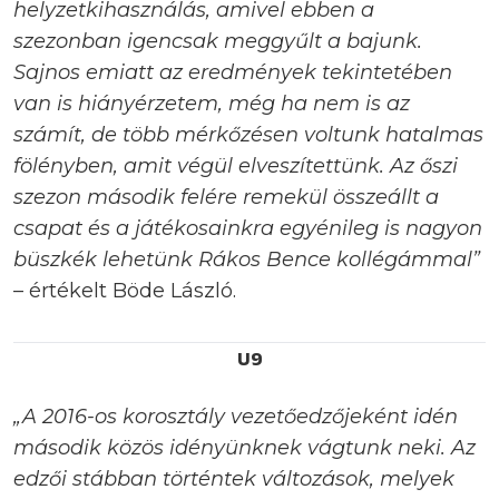
helyzetkihasználás, amivel ebben a
szezonban igencsak meggyűlt a bajunk.
Sajnos emiatt az eredmények tekintetében
van is hiányérzetem, még ha nem is az
számít, de több mérkőzésen voltunk hatalmas
fölényben, amit végül elveszítettünk. Az őszi
szezon második felére remekül összeállt a
csapat és a játékosainkra egyénileg is nagyon
büszkék lehetünk Rákos Bence kollégámmal”
– értékelt Böde László.
U9
„A 2016-os korosztály vezetőedzőjeként idén
második közös idényünknek vágtunk neki. Az
edzői stábban történtek változások, melyek