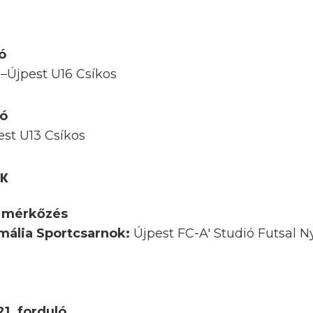
ló
E–Újpest U16 Csíkos
ló
st U13 Csíkos
ÖK
1. mérkőzés
Amália Sportcsarnok:
Újpest FC-A' Studió Futsal 
21. forduló