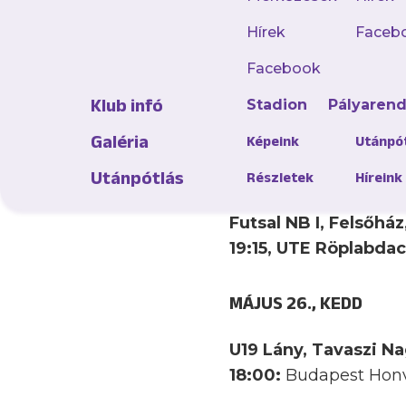
pénteken, míg szomb
Hírek
Faceb
Puskás Akadémiát f
Facebook
ráadásul szombaton 
es és U12-es lányain
Klub infó
Stadion
Pályaren
környezetben a Gyul
Galéria
Képeink
Utánpó
MÁJUS 25., HÉTFŐ
Utánpótlás
Részletek
Híreink
Futsal NB I, Felsőház,
19:15, UTE Röplabda
MÁJUS 26., KEDD
U19 Lány, Tavaszi Na
18:00:
Budapest Hon