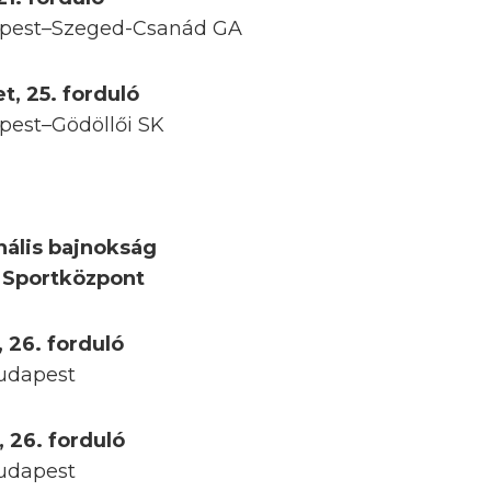
jpest–Szeged-Csanád GA
t, 25. forduló
pest–Gödöllői SK
nális bajnokság
f Sportközpont
, 26. forduló
udapest
, 26. forduló
udapest