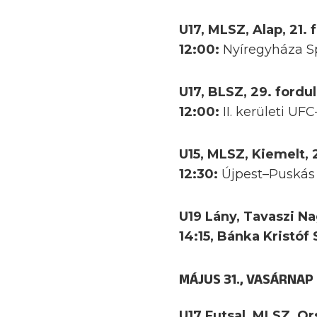
U17, MLSZ, Alap, 21. 
12:00:
Nyíregyháza S
U17, BLSZ, 29. fordu
12:00:
II. kerületi UF
U15, MLSZ, Kiemelt, 
12:30:
Újpest–Puská
U19 Lány, Tavaszi Na
14:15, Bánka Kristóf
MÁJUS 31., VASÁRNAP
U17 Futsal, MLSZ, Or