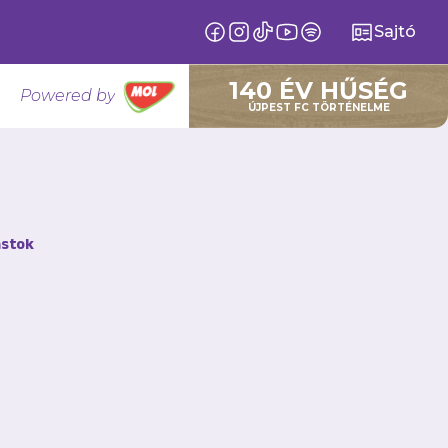
Sajtó
140 ÉV HŰSÉG
Powered by
ÚJPEST FC TÖRTÉNELME
stok
ár véget ért a 2025–
 hetében.
só fordulóját és
llen.
znek a Tavaszi
n játszanak otthon