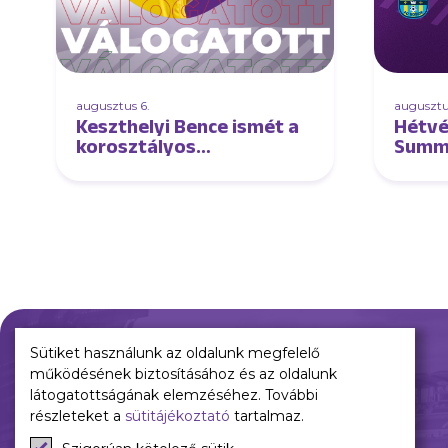
augusztus 6.
augusztu
Keszthelyi Bence ismét a
Hétvé
korosztályos
Summe
válogatottban!
esek
Sütiket használunk az oldalunk megfelelő
működésének biztosításához és az oldalunk
Múltunk
Jelenünk
látogatottságának elemzéséhez. További
részleteket a
sütitájékoztató
tartalmaz.
Történelmünk
Meccseink