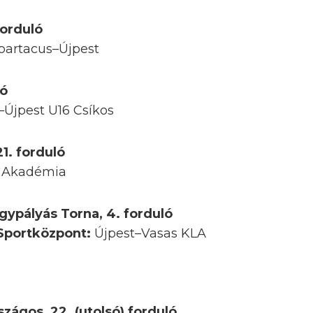
forduló
partacus–Újpest
ló
C–Újpest U16 Csíkos
21. forduló
s Akadémia
gypályás Torna, 4. forduló
 Sportközpont:
Újpest–Vasas KLA
szágos, 22. (utolsó) forduló