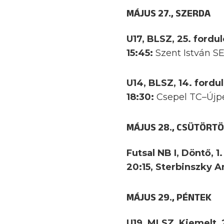
MÁJUS 27., SZERDA
U17, BLSZ, 25. fordu
15:45:
Szent István S
U14, BLSZ, 14. fordu
18:30:
Csepel TC–Újpe
MÁJUS 28., CSÜTÖRT
Futsal NB I, Döntő, 
20:15, Sterbinszky 
MÁJUS 29., PÉNTEK
U19, MLSZ, Kiemelt, 