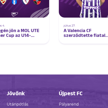
s 4.
július 27.
gén jön a MOL UTE
A Valencia CF
r Cup az U14-
szerződtette fiatal
nek
tehetségünket
Jövőnk
Újpest FC
Utánpótlás
Pályarend