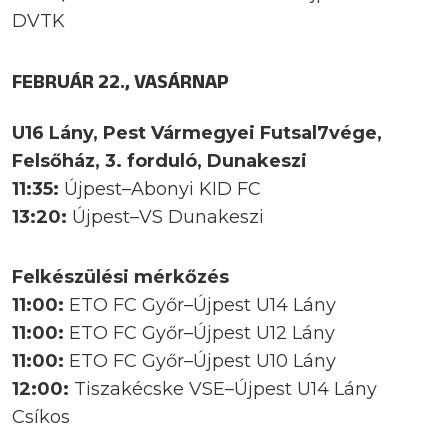
DVTK
FEBRUÁR 22., VASÁRNAP
U16 Lány, Pest Vármegyei Futsal7vége,
Felsőház, 3. forduló, Dunakeszi
11:35:
Újpest–Abonyi KID FC
13:20:
Újpest–VS Dunakeszi
Felkészülési mérkőzés
11:00:
ETO FC Győr–Újpest U14 Lány
11:00:
ETO FC Győr–Újpest U12 Lány
11:00:
ETO FC Győr–Újpest U10 Lány
12:00:
Tiszakécske VSE–Újpest U14 Lány
Csíkos