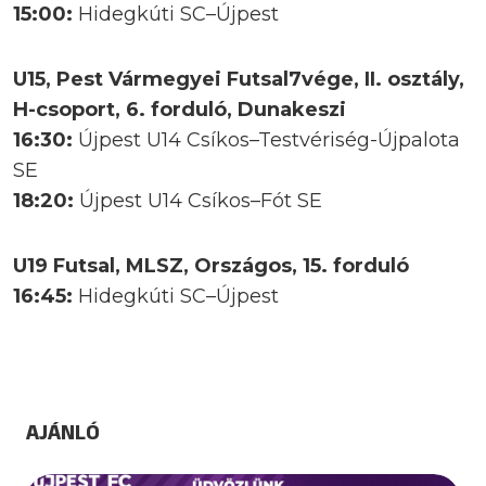
15:00:
Hidegkúti SC–Újpest
U15, Pest Vármegyei Futsal7vége, II. osztály,
H-csoport, 6. forduló, Dunakeszi
16:30:
Újpest U14 Csíkos–Testvériség-Újpalota
SE
18:20:
Újpest U14 Csíkos–Fót SE
U19 Futsal, MLSZ, Országos, 15. forduló
16:45:
Hidegkúti SC–Újpest
AJÁNLÓ