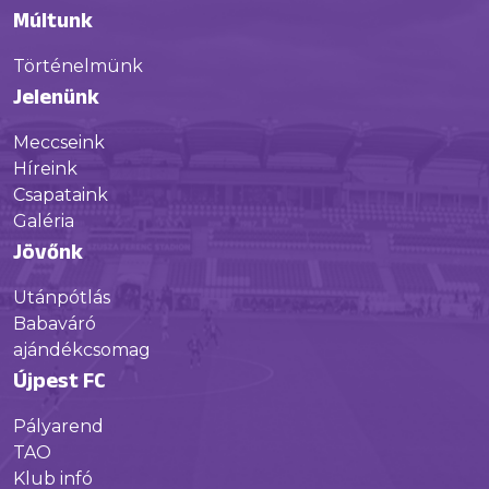
Múltunk
Történelmünk
Jelenünk
Meccseink
Híreink
Csapataink
Galéria
Jövőnk
Utánpótlás
Babaváró
ajándékcsomag
Újpest FC
Pályarend
TAO
Klub infó