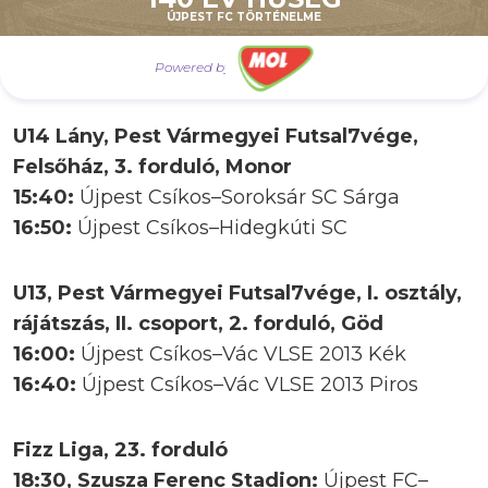
15:00:
Újpest U12–Újpest U14
ÚJPEST FC TÖRTÉNELME
16:10:
Újpest U12–Gödi SE
16:45:
Újpest U14–MKFC Szigetszentmiklós
Powered by
U14 Lány, Pest Vármegyei Futsal7vége,
Felsőház, 3. forduló, Monor
15:40:
Újpest Csíkos–Soroksár SC Sárga
16:50:
Újpest Csíkos–Hidegkúti SC
U13, Pest Vármegyei Futsal7vége, I. osztály,
rájátszás, II. csoport, 2. forduló, Göd
16:00:
Újpest Csíkos–Vác VLSE 2013 Kék
16:40:
Újpest Csíkos–Vác VLSE 2013 Piros
Fizz Liga, 23. forduló
18:30, Szusza Ferenc Stadion:
Újpest FC–