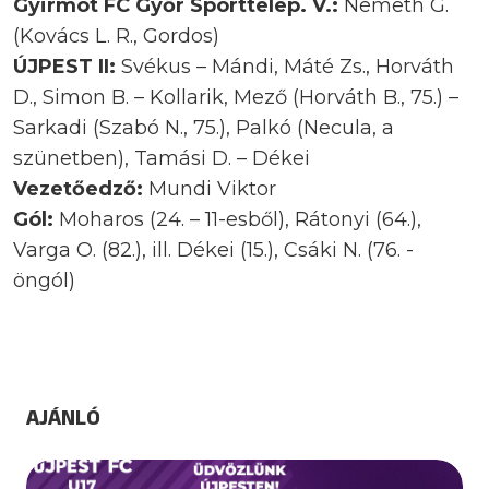
Gyirmót FC Győr Sporttelep. V.:
Németh G.
(Kovács L. R., Gordos)
ÚJPEST II:
Svékus – Mándi, Máté Zs., Horváth
D., Simon B. – Kollarik, Mező (Horváth B., 75.) –
Sarkadi (Szabó N., 75.), Palkó (Necula, a
szünetben), Tamási D. – Dékei
Vezetőedző:
Mundi Viktor
Gól:
Moharos (24. – 11-esből), Rátonyi (64.),
Varga O. (82.), ill. Dékei (15.), Csáki N. (76. -
öngól)
AJÁNLÓ