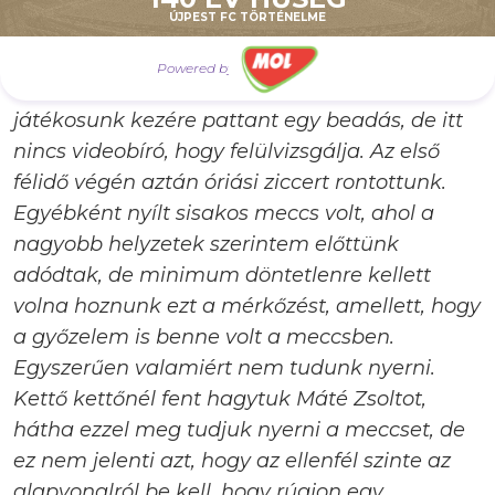
ÚJPEST FC TÖRTÉNELME
góllal vezettünk is, aztán kaptunk egy
tizenegyesgólt, aminél nehéz megítélni, hogy
Powered by
kéz volt-e vagy sem az a helyzet, amikor a
játékosunk kezére pattant egy beadás, de itt
nincs videobíró, hogy felülvizsgálja. Az első
félidő végén aztán óriási ziccert rontottunk.
Egyébként nyílt sisakos meccs volt, ahol a
nagyobb helyzetek szerintem előttünk
adódtak, de minimum döntetlenre kellett
volna hoznunk ezt a mérkőzést, amellett, hogy
a győzelem is benne volt a meccsben.
Egyszerűen valamiért nem tudunk nyerni.
Kettő kettőnél fent hagytuk Máté Zsoltot,
hátha ezzel meg tudjuk nyerni a meccset, de
ez nem jelenti azt, hogy az ellenfél szinte az
alapvonalról be kell, hogy rúgjon egy