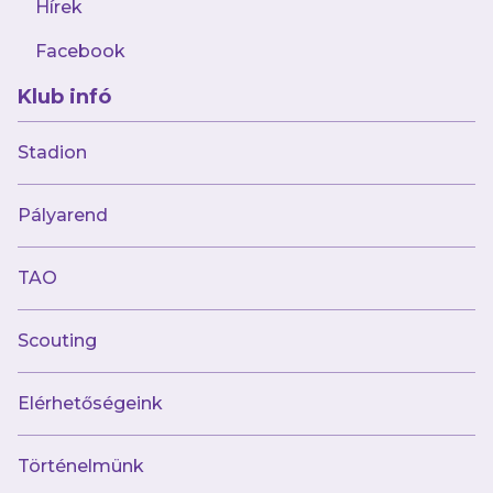
Hírek
kezdeményeztünk valamivel többet, volt is két
ígéretes lehetőségünk, de a kapura egyik
Facebook
csapat sem volt veszélyes.
Klub infó
A fordulás után nem kezdtünk rosszul, Dékei
Stadion
Márk egy jobb oldali beadásunk után közelről
éppen fölébólintott, ezután viszont inkább a
Pályarend
győriek akarata érvényesült, s a 63. percben
egy gyors támadás végén a csereként beállt
TAO
Rátonyi Soma higgadt befejezésével
megfordították az állást. 2–1
Scouting
A gól néhány percre megfogta a lila-fehéreket,
Elérhetőségeink
ezt kihasználva pedig két veszélyes
lehetősége is volt az ETO-nak, de ezekkel nem
Történelmünk
tudott élni. Az utolsó negyedóra előtt Mundi