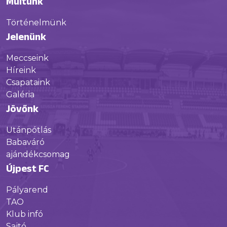
Múltunk
Történelmünk
Jelenünk
Meccseink
Híreink
Csapataink
Galéria
Jövőnk
Utánpótlás
Babaváró
ajándékcsomag
Újpest FC
Pályarend
TAO
Klub infó
Sajtó