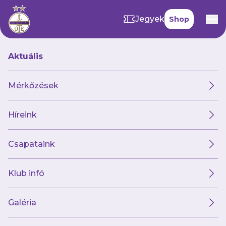
Jegyek
Shop
Aktuális
Mérkőzések
Híreink
Csapataink
Klub infó
Fordulatos meccsen
pont nélkül maradt az
Galéria
ETO Akadémia ellen