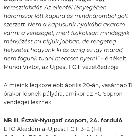
keresztlabdát. Az ellenfél lényegében
háromszor lőtt kapura és mindháromból gólt
szerzett. Nem a kapusunk nyakába akarom
varrni a vereséget, mert fizikálisan mindegyik
mérkőzést mi bírjuk jobban, de rengeteg
helyzetet hagyunk ki és amíg ez így marad,
nem fogunk tudni meccset nyerni”
– értékelt
Mundi Viktor, az Újpest FC II vezetőedzője.
A mieink legközelebb április 20-án, vasárnap 11
órakor lépnek pályára, amikor az FC Sopron
vendégei lesznek.
NB III, Észak-Nyugati csoport, 24. forduló
ETO Akadémia–Újpest FC II 3–2 (1–1)