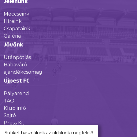
Jelenünk
Meccseink
Híreink
Csapataink
Galéria
Jövőnk
Utánpótlás
Babaváró
ajándékcsomag
Újpest FC
Pályarend
TAO
Klub infó
Sajtó
Press Kit
Újpest FC Shop
Sütiket használunk az oldalunk megfelelő