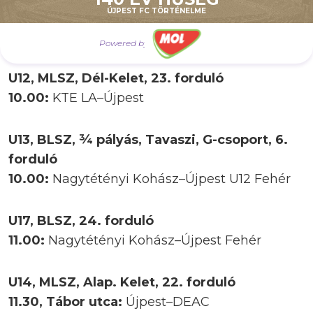
ÚJPEST FC TÖRTÉNELME
U13, MLSZ, Dél-Kelet, 23. forduló
10.00:
KTE LA–Újpest
Powered by
U12, MLSZ, Dél-Kelet, 23. forduló
10.00:
KTE LA–Újpest
U13, BLSZ, ¾ pályás, Tavaszi, G-csoport, 6.
forduló
10.00:
Nagytétényi Kohász–Újpest U12 Fehér
U17, BLSZ, 24. forduló
11.00:
Nagytétényi Kohász–Újpest Fehér
U14, MLSZ, Alap. Kelet, 22. forduló
11.30, Tábor utca:
Újpest–DEAC