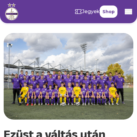
Jegyek
Shop
Ezüst a váltás után