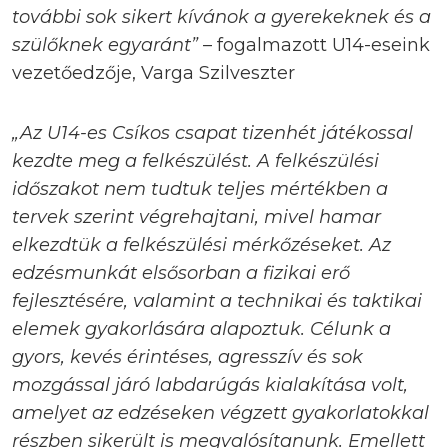
további sok sikert kívánok a gyerekeknek és a
szülőknek egyaránt”
– fogalmazott U14-eseink
vezetőedzője, Varga Szilveszter
„Az U14-es Csíkos csapat tizenhét játékossal
kezdte meg a felkészülést. A felkészülési
időszakot nem tudtuk teljes mértékben a
tervek szerint végrehajtani, mivel hamar
elkezdtük a felkészülési mérkőzéseket. Az
edzésmunkát elsősorban a fizikai erő
fejlesztésére, valamint a technikai és taktikai
elemek gyakorlására alapoztuk. Célunk a
gyors, kevés érintéses, agresszív és sok
mozgással járó labdarúgás kialakítása volt,
amelyet az edzéseken végzett gyakorlatokkal
részben sikerült is megvalósítanunk. Emellett