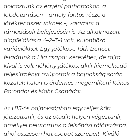
dolgoztunk az egyéni párharcokon, a
labdatartáson – amely fontos része a
játékrendszerünknek –, valamint a
támadások befejezésén is. Az alkalmazott
alapfelállás a 4–2–3–1 volt, különböző
variációkkal. Egy játékost, Tóth Bencét
feladtunk a Lila csapat keretéhez, de rajta
kívül is volt néhány játékos, akik kiemelkedő
teljesítményt nyújtottak a bajnokság során,
közülük külön is érdemes megemlíteni Rákos
Botondot és Mohr Csanádot.
Az U15-ös bajnokságban egy teljes kört
játszottunk, és az ötödik helyen végeztünk,
amellyel bejutottunk a felsőházi rájátszásba,
ahol összesen hat csapat szerepelt. Kiváló