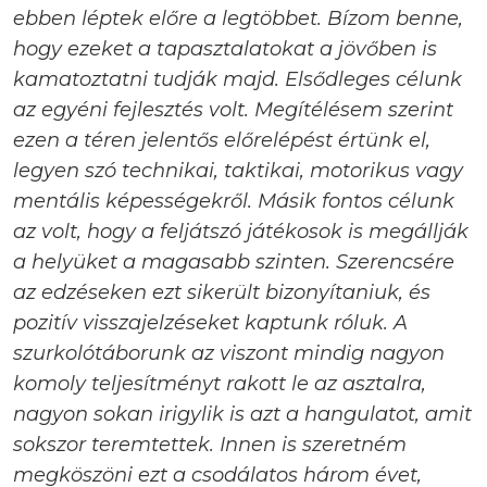
ebben léptek előre a legtöbbet. Bízom benne,
hogy ezeket a tapasztalatokat a jövőben is
kamatoztatni tudják majd. Elsődleges célunk
az egyéni fejlesztés volt. Megítélésem szerint
ezen a téren jelentős előrelépést értünk el,
legyen szó technikai, taktikai, motorikus vagy
mentális képességekről. Másik fontos célunk
az volt, hogy a feljátszó játékosok is megállják
a helyüket a magasabb szinten. Szerencsére
az edzéseken ezt sikerült bizonyítaniuk, és
pozitív visszajelzéseket kaptunk róluk. A
szurkolótáborunk az viszont mindig nagyon
komoly teljesítményt rakott le az asztalra,
nagyon sokan irigylik is azt a hangulatot, amit
sokszor teremtettek. Innen is szeretném
megköszöni ezt a csodálatos három évet,