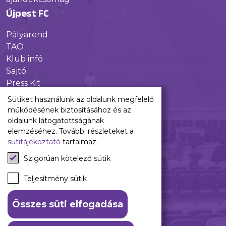
Újpest FC
Pályarend
TAO
Klub infó
Sajtó
Press Kit
Újpest FC Shop
Sütiket használunk az oldalunk megfelelő
Digitális felületeink
működésének biztosításához és az
oldalunk látogatottságának
Facebook
elemzéséhez. További részleteket a
sütitájékoztató
tartalmaz.
Instagram
Tiktok
Szigorúan kötelező sütik
Youtube
Spotify
Teljesítmény sütik
Összes süti elfogadása
ÁSZF