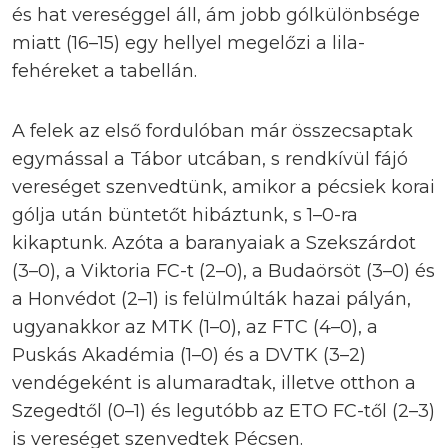
és hat vereséggel áll, ám jobb gólkülönbsége
miatt (16–15) egy hellyel megelőzi a lila-
fehéreket a tabellán.
A felek az első fordulóban már összecsaptak
egymással a Tábor utcában, s rendkívül fájó
vereséget szenvedtünk, amikor a pécsiek korai
gólja után büntetőt hibáztunk, s 1–0-ra
kikaptunk. Azóta a baranyaiak a Szekszárdot
(3–0), a Viktoria FC-t (2–0), a Budaörsöt (3–0) és
a Honvédot (2–1) is felülmúlták hazai pályán,
ugyanakkor az MTK (1–0), az FTC (4–0), a
Puskás Akadémia (1–0) és a DVTK (3–2)
vendégeként is alumaradtak, illetve otthon a
Szegedtől (0–1) és legutóbb az ETO FC-től (2–3)
is vereséget szenvedtek Pécsen.