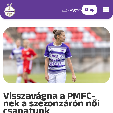
Jegyek
Shop
Visszavágna a PMFC-
nek a szezonzárón női
csapatunk