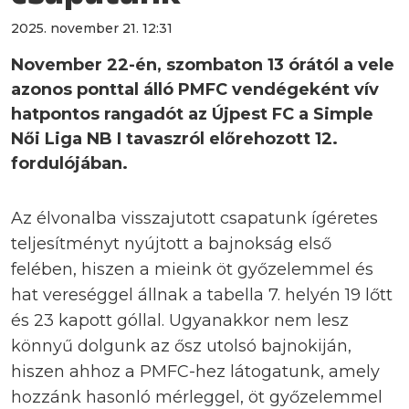
2025. november 21. 12:31
November 22-én, szombaton 13 órától a vele
azonos ponttal álló PMFC vendégeként vív
hatpontos rangadót az Újpest FC a Simple
Női Liga NB I tavaszról előrehozott 12.
fordulójában.
Az élvonalba visszajutott csapatunk ígéretes
teljesítményt nyújtott a bajnokság első
felében, hiszen a mieink öt győzelemmel és
hat vereséggel állnak a tabella 7. helyén 19 lőtt
és 23 kapott góllal. Ugyanakkor nem lesz
könnyű dolgunk az ősz utolsó bajnokiján,
hiszen ahhoz a PMFC-hez látogatunk, amely
hozzánk hasonló mérleggel, öt győzelemmel