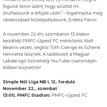
fogunk tenni azért, hogy ezúttal mi
örülhessünk a lefújás után”
– fogalmazta meg
várakozásait középpályásunk, Erdész Fanni.
A november 22-én, szombaton 13 órakor
kezdődő PMFC–Újpest FC mérkőzést Alafi
Beatrix vezeti, segítői Tóth Csenge és Schenk
Henrietta lesznek. A találkozót a Magyar
Labdarúgó Szövetség YouTube-csatornáján
élőben közvetítik!
Simple Női Liga NB I, 12. forduló
November 22., szombat
13:00, PMFC Stadion:
PMFC–Újpest FC