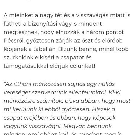
A mieinket a nagy tét és a visszavágás miatt is
fűtheti a bizonyítási vágy, s mindent
megtesznek, hogy elhozzák a három pontot
Pécsről, győztesen zárják az őszt és előrébb
lépjenek a tabellán. Bízunk benne, minél több
szurkolónk elkíséri a csapatot és
támogatásukkal elérjük célunkat!
“Az itthoni mérkőzésen sajnos egy nullás
vereséget szenvedtünk ellenfelünktől. Ki-ki
mérkőzésre számítok, bízva abban, hogy most
mi kerülünk ki ebből győztesen. Hiszek a
csapat erejében és abban, hogy képesek
vagyunk visszavágni. Megvan bennünk
minden, ami ehhez kell, és mindent meg is