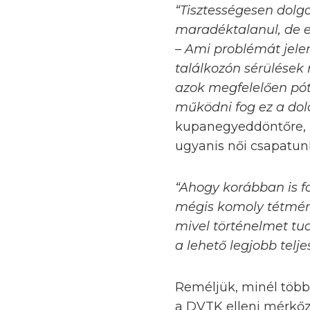
“Tisztességesen dolgo
maradéktalanul, de e
– Ami problémát jele
találkozón sérülések 
azok megfelelően póto
működni fog ez a do
kupanegyeddöntőre, 
ugyanis női csapatun
“Ahogy korábban is f
mégis komoly tétmér
mivel történelmet tu
a lehető legjobb telj
Reméljük, minél több 
a DVTK elleni mérkőz