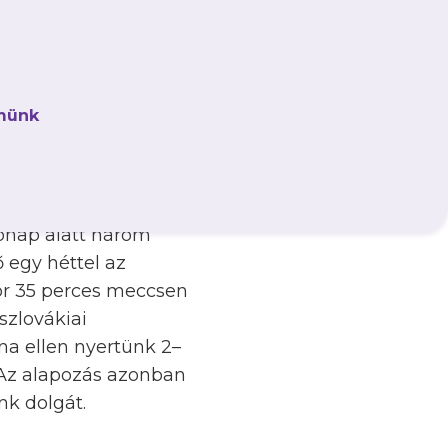
en a 7. helyen telel
ddel, s egy pont
a-fehéreknél minimális
münk
ória és Buchmüller
 várható még a
hónap alatt három
 egy héttel az
or 35 perces meccsen
szlovákiai
a ellen nyertünk 2–
. Az alapozás azonban
k dolgát.