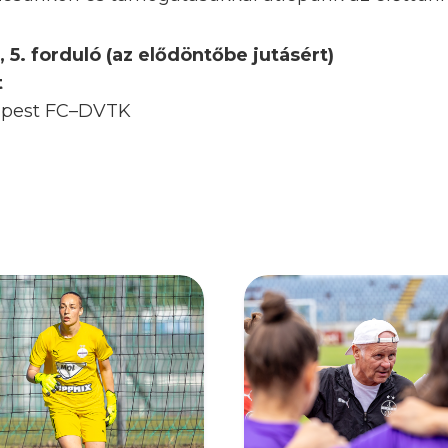
5. forduló (az elődöntőbe jutásért)
t
jpest FC–DVTK