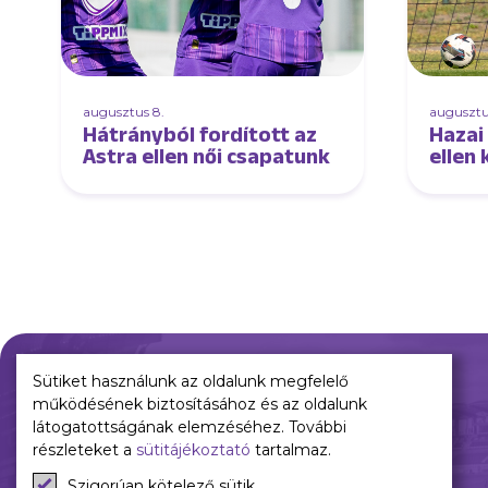
augusztus 8.
augusztu
Hátrányból fordított az
Hazai
Astra ellen női csapatunk
ellen 
női c
Sütiket használunk az oldalunk megfelelő
működésének biztosításához és az oldalunk
Múltunk
Jelenünk
látogatottságának elemzéséhez. További
részleteket a
sütitájékoztató
tartalmaz.
Történelmünk
Meccseink
Szigorúan kötelező sütik