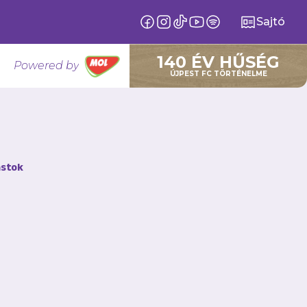
Sajtó
140 ÉV HŰSÉG
Powered by
ÚJPEST FC TÖRTÉNELME
az egész
stok
DVTK elleni hazai
mely a tavaszi
 Simple Magyar