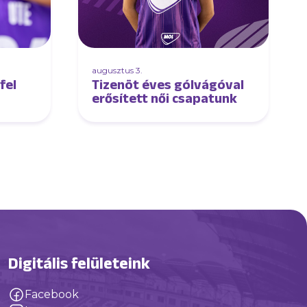
augusztus 3.
fel
Tizenöt éves gólvágóval
erősített női csapatunk
ést
” –
rral
Digitális felületeink
Facebook