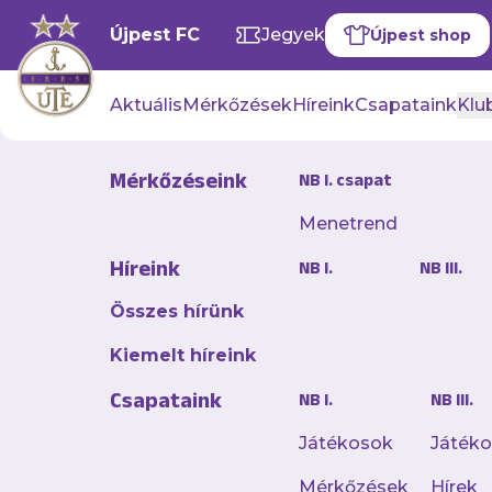
Újpest FC
Jegyek
Újpest shop
Aktuális
Mérkőzések
Híreink
Csapataink
Klub
Mérkőzéseink
NB I. csapat
Menetrend
“Tisztessé
Híreink
NB I.
NB III.
felkészülés
Összes hírünk
2026. február 11. 15:23
Kiemelt híreink
Három nemzetközi fe
Csapataink
NB I.
NB III.
kupanegyeddöntőt az
szezonnyitón történ
Játékosok
Játék
Kupában.
Mérkőzések
Hírek