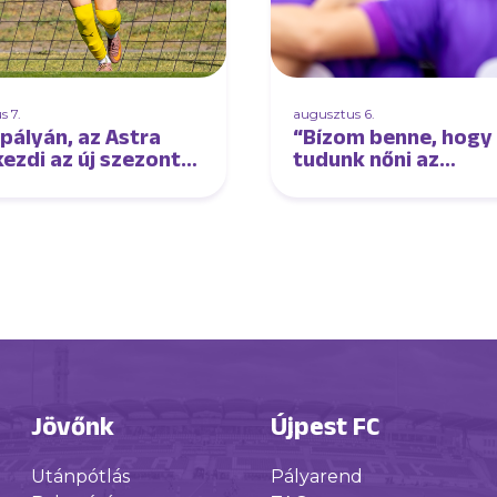
s 7.
augusztus 6.
 pályán, az Astra
“Bízom benne, hogy 
kezdi az új szezont
tudunk nőni az
sapatunk
élmezőnyhöz és lép
tudunk tartani velük
interjú Oroszi Sándo
Jövőnk
Újpest FC
Utánpótlás
Pályarend