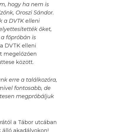
zem, hogy ha nem is
zőnk, Oroszi Sándor.
k a DVTK elleni
lyettesítették őket,
 a főpróbán is
 a DVTK elleni
zt megelőzően
ttese között.
k erre a találkozóra,
ivel fontosabb, de
zetesen megpróbáljuk
órától a Tábor utcában
 álló akadályokon!