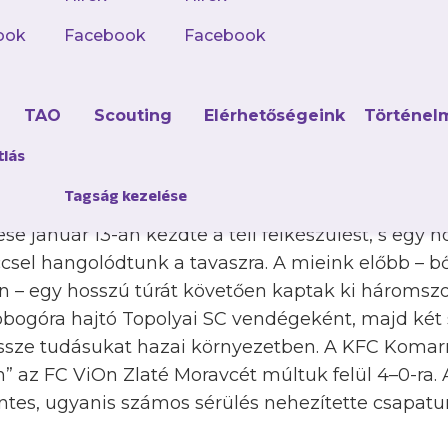
 női együttesünk a rendkívül szoros középmezőnyb
ook
Facebook
Facebook
al, azonos pontszámmal az ötödik helyezett Szege
enfelünkhöz, a 8. helyezett DVTK-hoz képest. A lil
d
TAO
Scouting
Elérhetőségeink
Történel
a téli időszakban, két belső védőnk, Kránicz Vikt
, felhagynak a labdarúgással, illetve egy érkező
tlás
Tagság kezelése
se január 13-án kezdte a téli felkészülést, s egy 
el hangolódtunk a tavaszra. A mieink előbb – bő
n – egy hosszú túrát követően kaptak ki háromsz
obogóra hajtó Topolyai SC vendégeként, majd két 
ssze tudásukat hazai környezetben. A KFC Komarn
n” az FC ViOn Zlaté Moravcét múltuk felül 4–0-ra
es, ugyanis számos sérülés nehezítette csapatun