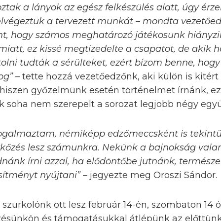
ztak a lányok az egész felkészülés alatt, úgy ér
lvégeztük a tervezett munkát – mondta vezetőed
nt, hogy számos meghatározó játékosunk hiányzi
miatt, ez kissé megtizedelte a csapatot, de akik he
lni tudták a sérülteket, ezért bízom benne, hogy
log”
– tette hozzá vezetőedzőnk, aki külön is kitért
hiszen győzelmünk esetén történelmet írnánk, e
k soha nem szerepelt a sorozat legjobb négy együ
ogalmaztam, némiképp edzőmeccsként is tekintün
kőzés lesz számunkra. Nekünk a bajnokság valam
dnánk írni azzal, ha elődöntőbe jutnánk, termés
esítményt nyújtani”
– jegyezte meg Oroszi Sándor.
szurkolónk ott lesz február 14-én, szombaton 14 
ésünkön és támogatásukkal átlépünk az előttünk