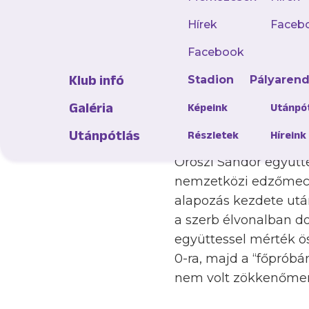
Az NB I-be visszajutó
Hírek
Faceb
16 megszerzett pontt
Facebook
előnnyel aktuális ell
Klub infó
Stadion
Pályaren
volt a játékosmozgás 
Adrienn úgy döntöttek
Galéria
Képeink
Utánpó
napokban.
Utánpótlás
Részletek
Híreink
Oroszi Sándor együtte
nemzetközi edzőmeccs
alapozás kezdete utá
a szerb élvonalban d
együttessel mérték ö
0-ra, majd a “főpróbá
nem volt zökkenőment