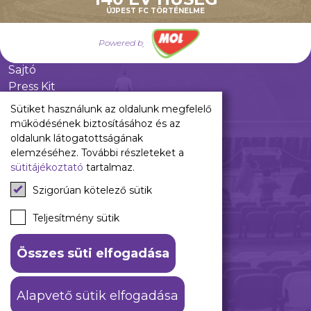
ÚJPEST FC TÖRTÉNELME
Pályarend
TAO
Powered by
Klub infó
Sajtó
Press Kit
Újpest FC Shop
Sütiket használunk az oldalunk megfelelő
Digitális felületeink
működésének biztosításához és az
oldalunk látogatottságának
Facebook
elemzéséhez. További részleteket a
sütitájékoztató
tartalmaz.
Instagram
Tiktok
Szigorúan kötelező sütik
Youtube
Spotify
Teljesítmény sütik
Összes süti elfogadása
ÁSZF
Adatkezelési tájékoztató
Alapvető sütik elfogadása
© 2026 Újpest FC. #hajrálilák