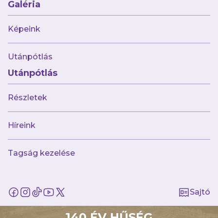
Galéria
Képeink
Múltunk
Utánpótlás
Történelmünk
Utánpótlás
Jelenünk
Részletek
Meccseink
Híreink
Híreink
Csapataink
Galéria
Jövőnk
Tagság kezelése
Utánpótlás
Babaváró
Sajtó
ajándékcsomag
Újpest FC
140 ÉV HŰSÉG