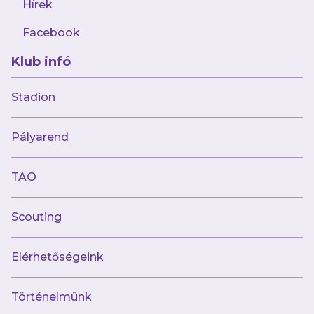
Hírek
AJÁNLÓ
Facebook
Klub infó
Stadion
Pályarend
TAO
augusztus 7.
Scouting
Hazai pályán, az Astra ellen kezdi az új
szezont női csapatunk
Elérhetőségeink
Történelmünk