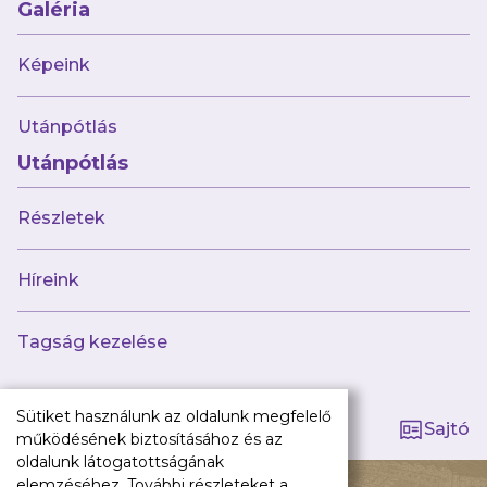
Galéria
Híreink
Csapataink
Képeink
Galéria
Jövőnk
Utánpótlás
Utánpótlás
Utánpótlás
Babaváró
ajándékcsomag
Részletek
Újpest FC
Pályarend
Híreink
TAO
Klub infó
Tagság kezelése
Sajtó
Press Kit
Újpest FC Shop
Sütiket használunk az oldalunk megfelelő
Sajtó
Digitális felületeink
működésének biztosításához és az
oldalunk látogatottságának
140 ÉV HŰSÉG
Facebook
elemzéséhez. További részleteket a