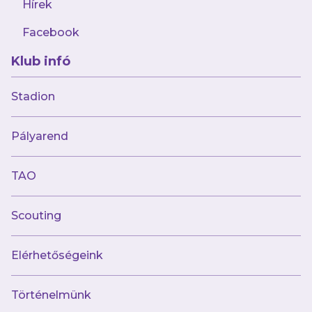
Hírek
Facebook
augusztus 8.
Klub infó
Hátrányból fordított az Astra ellen női
csapatunk
Stadion
Pályarend
TAO
Scouting
Múltunk
Elérhetőségeink
Történelmünk
Jelenünk
Történelmünk
Meccseink