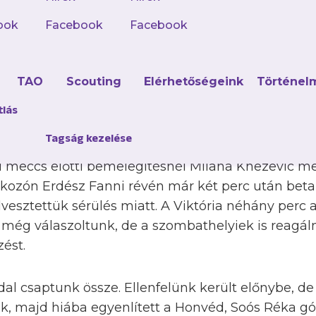
ét vereséggel a háta mögött várta a martonvásári
 második napját női csapatunk, ám vasárnapnak 
ook
Facebook
Facebook
tunk neki, ugyanis a csoport utolsó két mérkőzés
 Adrienn sem állt rendelkezésre.
d
TAO
Scouting
Elérhetőségeink
Történel
k elleni kiegyenlített meccsen Kránicz Viktória gó
tlás
zonnal válaszolt, így 1–1-es döntetlennel zártuk a
Tagság kezelése
któria FC ellen az volt a tét, hogy a 7. vagy a 9. 
i meccs előtti bemelegítésnél Milana Knezevic me
álkozón Erdész Fanni révén már két perc után betal
esztettük sérülés miatt. A Viktória néhány perc al
 még válaszoltunk, de a szombathelyiek is reagáln
ést.
dal csaptunk össze. Ellenfelünk került előnybe, d
nk, majd hiába egyenlített a Honvéd, Soós Réka g