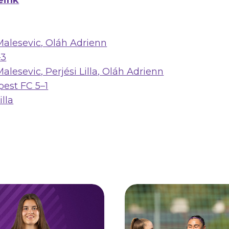
eink
Malesevic, Oláh Adrienn
–3
alesevic, Perjési Lilla, Oláh Adrienn
est FC 5–1
illa