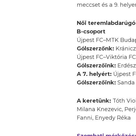
meccset és a 9. helyen
Női teremlabdarúgó
B-csoport
Újpest FC–MTK Budap
Gólszerzőnk:
Kránicz
Újpest FC–Viktória FC
Gólszerzőink:
Erdész
A 7. helyért:
Újpest 
Gólszerzőink:
Sanda 
A keretünk:
Tóth Vio
Milana Knezevic, Perj
Fanni, Enyedy Réka