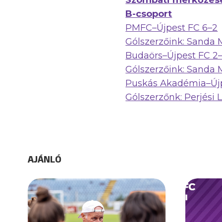
Szombati mérkőzés
B-csoport
PMFC–Újpest FC 6–2
Gólszerzőink: Sanda 
Budaörs–Újpest FC 2
Gólszerzőink: Sanda M
Puskás Akadémia–Újp
Gólszerzőnk: Perjési L
AJÁNLÓ