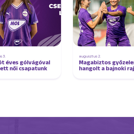
s 3.
augusztus 2.
öt éves gólvágóval
Magabiztos győzel
tett női csapatunk
hangolt a bajnoki ra
női csapatunk