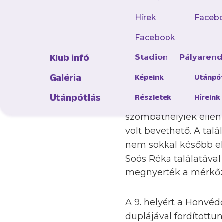
Egy győzelemmel és k
teremlabdarúgó kupa
Hírek
Faceb
szűkebb kerettel vág
Facebook
Viktória ellen – Oláh
Klub infó
Stadion
Pályaren
A fővárosi kék-fehére
Galéria
Képeink
Utánpó
vezetést, de az MTK a
Utánpótlás
Részletek
Híreink
utolsó mérkőzésén a Vi
szombathelyiek ellen
volt bevethető. A tal
nem sokkal később elv
Soós Réka találatával
megnyerték a mérkőz
A 9. helyért a Honvéd
duplájával fordítottu