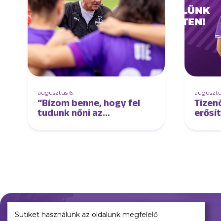
augusztus 6.
augusztu
“Bízom benne, hogy fel
Tizen
tudunk nőni az
erősí
élmezőnyhöz és lépést
tudunk tartani velük” –
interjú Oroszi Sándorral
Sütiket használunk az oldalunk megfelelő