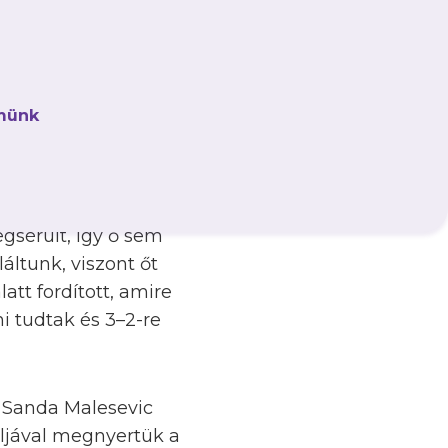
 téli
a szombatinál is
én – az MTK és a
münk
ljával szereztünk
 meccset. A csoportkör
helyért játszunk, ám a
gsérült, így ő sem
áltunk, viszont őt
att fordított, amire
i tudtak és 3–2-re
e Sanda Malesevic
óljával megnyertük a