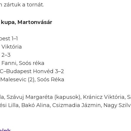
 zártuk a tornát.
 kupa, Martonvásár
est 1–1
 Viktória
 2–3
 Fanni, Soós réka
FC–Budapest Honvéd 3–2
Malesevic (2), Soós Réka
la, Szávuj Margaréta (kapusok), Kránicz Viktória, 
ési Lilla, Bakó Alina, Csizmadia Jázmin, Nagy Szilv