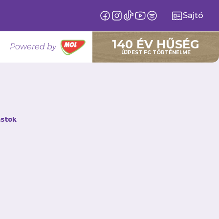
Sajtó
140 ÉV HŰSÉG
Powered by
ÚJPEST FC TÖRTÉNELME
n női
stok
lemmel,
t női téli
t.