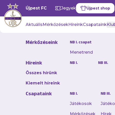
Újpest FC
Jegyek
Újpest shop
Aktuális
Mérkőzések
Híreink
Csapataink
Klub
Mérkőzéseink
NB I. csapat
Menetrend
Kilencedik
Híreink
NB I.
NB III.
csapatunk
Összes hírünk
2025. december 07. 14:40
Kiemelt híreink
A szombati egy sike
Csapataink
NB I.
NB III.
döntetlennel és vere
teremlabdarúgó kupá
Játékosok
Játék
Mérkőzések
Hírek