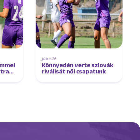
július 25.
emmel
Könnyedén verte szlovák
jtra
riválisát női csapatunk