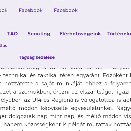
zont. A nyári időszakban azt a célt tűztük ki, h
egységet kovácsoljunk, és minden játékosban el
ook
Facebook
Facebook
 július 14-én kezdtük meg a munkát, azóta ne
zennyolc bajnoki mérkőzésen, három tornán és hú
d
TAO
Scouting
Elérhetőségeink
Történel
llel is összemérhettük erőnket. Ezeken felü
 is indultunk, ami tovább erősítette a ját
tlás
égeit. A bajnokságot a második helyen zártuk, am
Tagság kezelése
eg munkát. Az edzéslátogatottság kimagasló
unkának meg is van az eredménye. A lányok h
technikai és taktikai téren egyaránt. Edzőként k
 hozzátette a saját munkáját ehhez a folyama
tüzet a szemükben, érezni az elszántságot, igazi
lyében az U14-es Regionális Válogatottba is adt
, méltó módon képviselte egyesületünket. Na
et dolgoztak nap mint nap, és méltó módon visel
 hanem közösségként is példát mutattak hozzááll