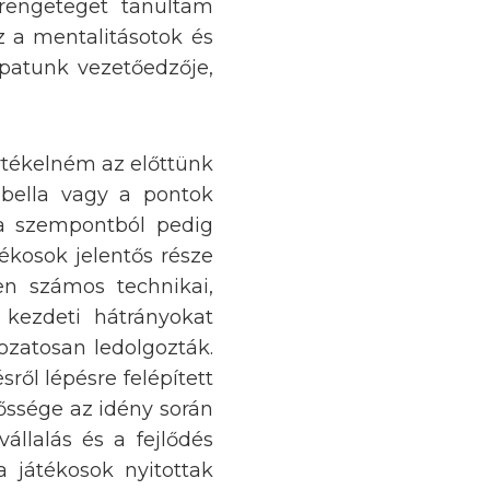
 rengeteget tanultam
z a mentalitásotok és
sapatunk vezetőedzője,
rtékelném az előttünk
bella vagy a pontok
 a szempontból pedig
ékosok jelentős része
en számos technikai,
 kezdeti hátrányokat
ozatosan ledolgozták.
ről lépésre felépített
őssége az idény során
vállalás és a fejlődés
a játékosok nyitottak