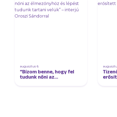
augusztus 6.
augusztu
“Bízom benne, hogy fel
Tizen
tudunk nőni az
erősí
élmezőnyhöz és lépést
tudunk tartani velük” –
interjú Oroszi Sándorral