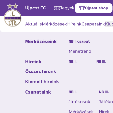
Újpest FC
Jegyek
Újpest shop
Aktuális
Mérkőzések
Híreink
Csapataink
Klub
Mérkőzéseink
NB I. csapat
Menetrend
Erős csapa
Híreink
NB I.
NB III.
2026. július 02. 11:27
Összes hírünk
Kiss Zoltán vezette
Kiemelt híreink
bajnokság Közép-cso
Csapataink
végzett a Dél-Nyuga
NB I.
NB III.
Játékosok
Játék
„Büszkeség, aláza
Mérkőzések
Hírek