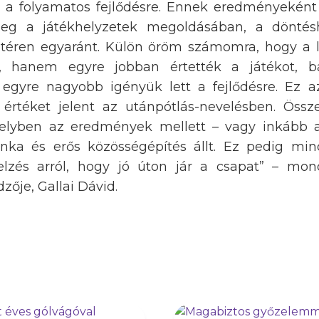
és a folyamatos fejlődésre. Ennek eredményeként
meg a játékhelyzetek megoldásában, a döntésh
ai téren egyaránt. Külön öröm számomra, hogy a
ak, hanem egyre jobban értették a játékot, b
egyre nagyobb igényük lett a fejlődésre. Ez a
 értéket jelent az utánpótlás-nevelésben. Öss
elyben az eredmények mellett – vagy inkább 
unka és erős közösségépítés állt. Ez pedig m
jelzés arról, hogy jó úton jár a csapat” – mon
ője, Gallai Dávid.