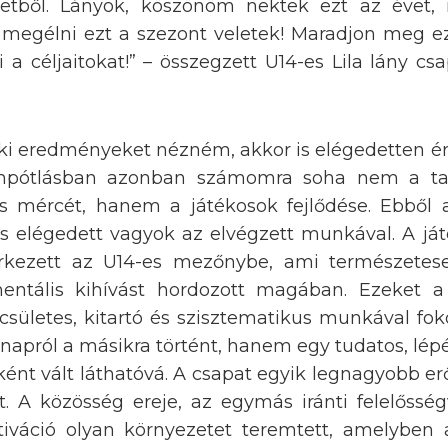
eletből. Lányok, köszönöm nektek ezt az évet,
t megélni ezt a szezont veletek! Maradjon meg e
i a céljaitokat!” – összegzett U14-es Lila lány c
oki eredményeket nézném, akkor is elégedetten é
tánpótlásban azonban számomra soha nem a ta
ges mércét, hanem a játékosok fejlődése. Ebből
és elégedett vagyok az elvégzett munkával. A ját
 érkezett az U14-es mezőnybe, ami természetes
s mentális kihívást hordozott magában. Ezeket a
sületes, kitartó és szisztematikus munkával fok
napról a másikra történt, hanem egy tudatos, lépés
nt vált láthatóvá. A csapat egyik legnagyobb er
t. A közösség ereje, az egymás iránti felelősség
tiváció olyan környezetet teremtett, amelyben 