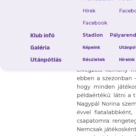
felidézem az idei sze
mellett erős csapat
Hírek
Faceb
mentalitást. 2025.
Facebook
léptünk pályára: ti
Klub infó
Stadion
Pályaren
nemzetközi ellenfé
futsalbajnokságban
Galéria
Képeink
Utánpó
döntéshozatali képess
Utánpótlás
Részletek
Híreink
mögött álló renget
elvégzett kemény m
ebben a szezonban – 
hogy minden játékos
példaértékű: látni a 
Nagypál Norina szemé
évvel fiatalabbként
csapatomra: rengeteg
Nemcsak játékosként,