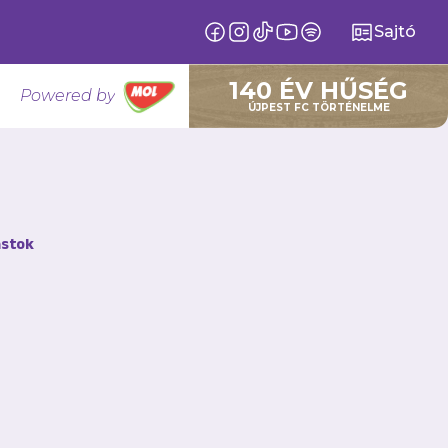
Sajtó
140 ÉV HŰSÉG
Powered by
ÚJPEST FC TÖRTÉNELME
redmények
stok
Regionális ¾ pályás
tesünk 5. helyen
embe akkor, amikor