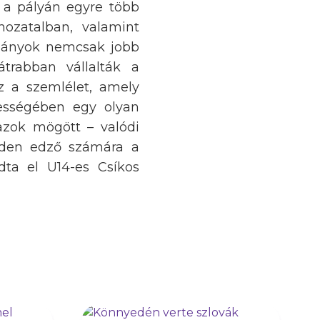
 a pályán egyre több
ozatalban, valamint
 lányok nemcsak jobb
átrabban vállalták a
z a szemlélet, amely
zességében egy olyan
azok mögött – valódi
inden edző számára a
dta el U14-es Csíkos