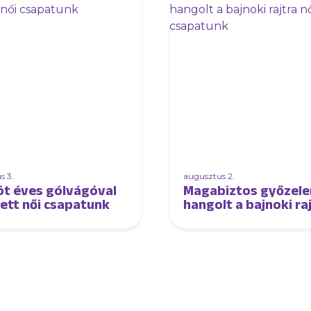
s 3.
augusztus 2.
öt éves gólvágóval
Magabiztos győzel
tett női csapatunk
hangolt a bajnoki ra
női csapatunk