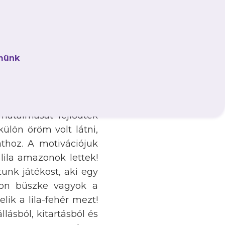
ogy az egyéni fejlődés
mélyítsük az újpesti
gyvenegy alkalommal
sz edzőmeccsen, több
münk
l a téli időszakban
ékosok technikai és
i jól tükrözi a lányok
 volt, az edzéseken
atalmasat fejlődtek
ülön öröm volt látni,
thoz. A motivációjuk
 lila amazonok lettek!
unk játékost, aki egy
gyon büszke vagyok a
ik a lila-fehér mezt!
ásból, kitartásból és