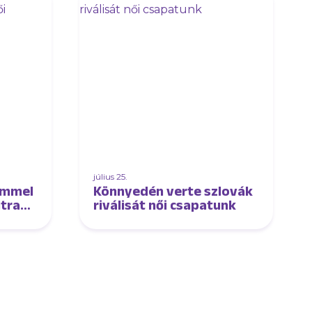
július 25.
emmel
Könnyedén verte szlovák
jtra
riválisát női csapatunk