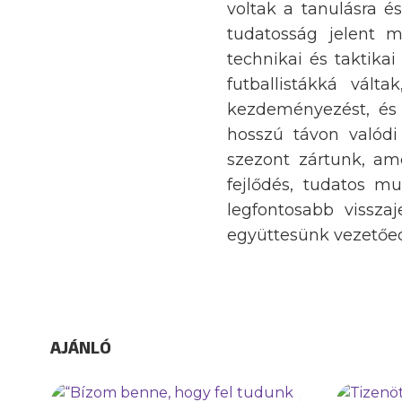
voltak a tanulásra 
tudatosság jelent 
technikai és taktik
futballistákká vált
kezdeményezést, és 
hosszú távon valódi
szezont zártunk, am
fejlődés, tudatos m
legfontosabb vissza
együttesünk vezetőedz
AJÁNLÓ