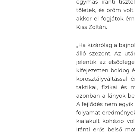
egymás iránti tiszt
tőletek, és öröm vol
akkor el fogjátok érn
Kiss Zoltán.
„Ha kizárólag a bajn
álló szezont. Az u
jelentik az elsődle
kifejezetten boldog 
korosztályváltással
taktikai, fizikai é
azonban a lányok bec
A fejlődés nem egyik 
folyamat eredményeké
kialakult kohézió vol
iránti erős belső mo