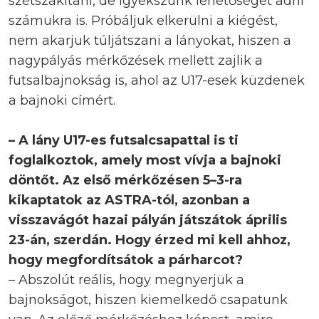
szétszakítani, de igyekszünk lehetőséget adni
számukra is. Próbáljuk elkerülni a kiégést,
nem akarjuk túljátszani a lányokat, hiszen a
nagypályás mérkőzések mellett zajlik a
futsalbajnokság is, ahol az U17-esek küzdenek
a bajnoki címért.
– A lány U17-es futsalcsapattal is ti
foglalkoztok, amely most vívja a bajnoki
döntőt. Az első mérkőzésen 5–3-ra
kikaptatok az ASTRA-tól, azonban a
visszavágót hazai pályán játszátok április
23-án, szerdán. Hogy érzed mi kell ahhoz,
hogy megfordítsátok a párharcot?
– Abszolút reális, hogy megnyerjük a
bajnokságot, hiszen kiemelkedő csapatunk