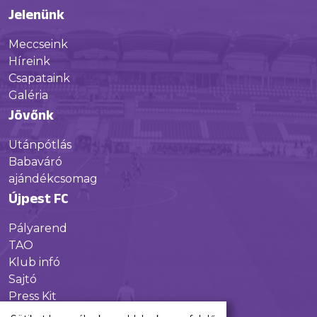
Jelenünk
Meccseink
Híreink
Csapataink
Galéria
Jövőnk
Utánpótlás
Babaváró
ajándékcsomag
Újpest FC
Pályarend
TAO
Klub infó
Sajtó
Press Kit
Újpest FC Shop