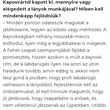
Kaposvártól kapott ki, mennyire vagy
elégedett a lányok munkájával? Miben kell
mindenképp fejlődniük?
– Minden ponton odateszik magukat a
játékosaink, legyen az edzés vagy mérkőzés. A
bajnokságban néhány rosszabb meccs
előfordul, ilyen még a legjobbakkal is megesik.
A Fehér csapat szempontjából fájóbb a
pontvesztés, hiszen azokon is múlt a bajnoki
cím, de a labdarúgás ilyen. Ha azon az úton
haladunk tovább, amin eddig is, akkor nem
lesz gond a jövőben. Hogy profi labdarúgó
válhasson a lányokból, fejleszteniük kell az
önbizalmukat, el kell hinniük magukról, hogy
jó játékosok, hogy csapatként is erősek, és
nem véletlenül játszanak az Újpestben. Utóbbi