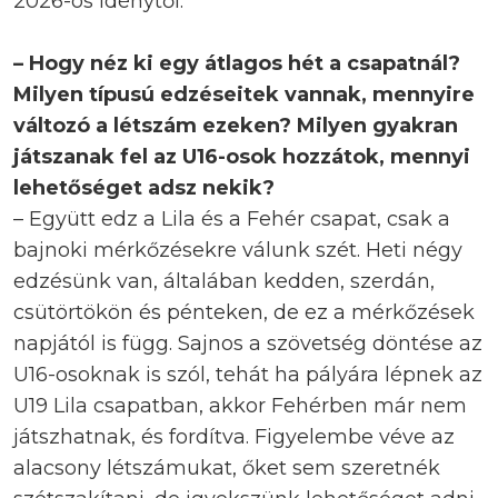
2026-os idénytől.
– Hogy néz ki egy átlagos hét a csapatnál?
Milyen típusú edzéseitek vannak, mennyire
változó a létszám ezeken? Milyen gyakran
játszanak fel az U16-osok hozzátok, mennyi
lehetőséget adsz nekik?
– Együtt edz a Lila és a Fehér csapat, csak a
bajnoki mérkőzésekre válunk szét. Heti négy
edzésünk van, általában kedden, szerdán,
csütörtökön és pénteken, de ez a mérkőzések
napjától is függ. Sajnos a szövetség döntése az
U16-osoknak is szól, tehát ha pályára lépnek az
U19 Lila csapatban, akkor Fehérben már nem
játszhatnak, és fordítva. Figyelembe véve az
alacsony létszámukat, őket sem szeretnék