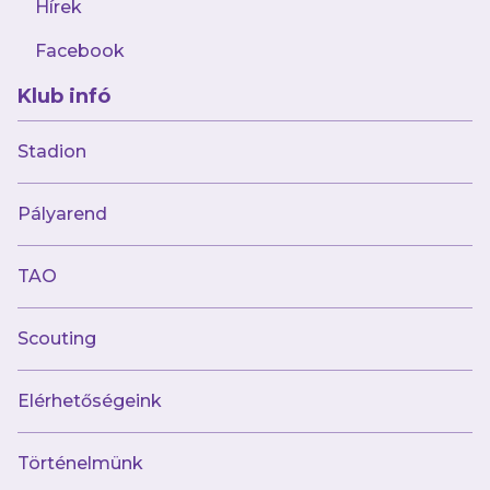
Hírek
– Ősszel több játékosunk is játszott mindkét
csapatban, de egyáltalán nem az előnyszerzés
Facebook
miatt, sokkal inkább azért, mert voltak olyan
Klub infó
lányok, akiknek így volt kényelmesebb
időbeosztás szempontjából. Télen viszont az
Stadion
MLSZ kérésére változtatnunk kellett, és azok a
játékosok, akik a Fehér csapatba vannak
Pályarend
bejegyezve, tavasszal már nem játszhatnak a
Lila csapatban és fordítva. Ezért úgy osztottuk
TAO
el a lányokat, hogy mindkét együttes
tisztességgel helyt álljon a saját
Scouting
bajnokságában.
Elérhetőségeink
Történelmünk
– Jelenleg az U19-es lány Fehér