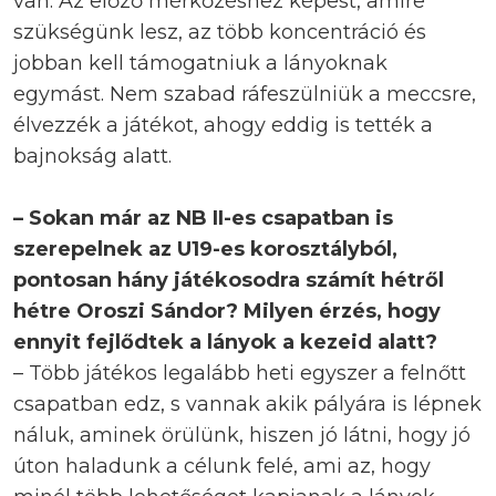
van. Az előző mérkőzéshez képest, amire
szükségünk lesz, az több koncentráció és
jobban kell támogatniuk a lányoknak
egymást. Nem szabad ráfeszülniük a meccsre,
élvezzék a játékot, ahogy eddig is tették a
bajnokság alatt.
– Sokan már az NB II-es csapatban is
szerepelnek az U19-es korosztályból,
pontosan hány játékosodra számít hétről
hétre Oroszi Sándor? Milyen érzés, hogy
ennyit fejlődtek a lányok a kezeid alatt?
– Több játékos legalább heti egyszer a felnőtt
csapatban edz, s vannak akik pályára is lépnek
náluk, aminek örülünk, hiszen jó látni, hogy jó
úton haladunk a célunk felé, ami az, hogy