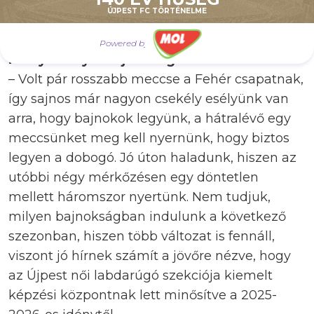
ÚJPEST FC TÖRTÉNELME
– Miért nem jött össze a bajnoki cím a Fehér
csapattal? Hogyan alakul a következő
Powered by
idény? Melyik bajnokságban indulhattok?
– Volt pár rosszabb meccse a Fehér csapatnak,
így sajnos már nagyon csekély esélyünk van
arra, hogy bajnokok legyünk, a hátralévő egy
meccsünket meg kell nyernünk, hogy biztos
legyen a dobogó. Jó úton haladunk, hiszen az
utóbbi négy mérkőzésen egy döntetlen
mellett háromszor nyertünk. Nem tudjuk,
milyen bajnokságban indulunk a következő
szezonban, hiszen több változat is fennáll,
viszont jó hírnek számít a jövőre nézve, hogy
az Újpest női labdarúgó szekciója kiemelt
képzési központnak lett minősítve a 2025-