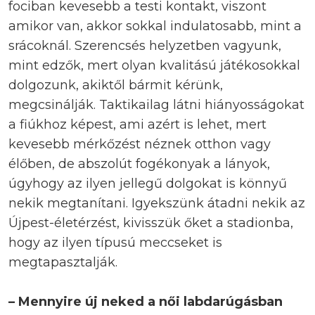
fociban kevesebb a testi kontakt, viszont
amikor van, akkor sokkal indulatosabb, mint a
srácoknál. Szerencsés helyzetben vagyunk,
mint edzők, mert olyan kvalitású játékosokkal
dolgozunk, akiktől bármit kérünk,
megcsinálják. Taktikailag látni hiányosságokat
a fiúkhoz képest, ami azért is lehet, mert
kevesebb mérkőzést néznek otthon vagy
élőben, de abszolút fogékonyak a lányok,
úgyhogy az ilyen jellegű dolgokat is könnyű
nekik megtanítani. Igyekszünk átadni nekik az
Újpest-életérzést, kivisszük őket a stadionba,
hogy az ilyen típusú meccseket is
megtapasztalják.
– Mennyire új neked a női labdarúgásban