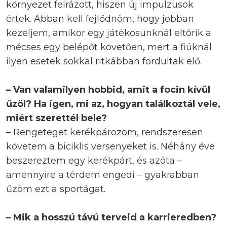
környezet felrázott, hiszen új impulzusok
értek. Abban kell fejlődnöm, hogy jobban
kezeljem, amikor egy játékosunknál eltörik a
mécses egy belépőt követően, mert a fiúknál
ilyen esetek sokkal ritkábban fordultak elő.
– Van valamilyen hobbid, amit a focin kívül
űzöl? Ha igen, mi az, hogyan találkoztál vele,
miért szerettél bele?
– Rengeteget kerékpározom, rendszeresen
követem a biciklis versenyeket is. Néhány éve
beszereztem egy kerékpárt, és azóta –
amennyire a térdem engedi – gyakrabban
űzöm ezt a sportágat.
– Mik a hosszú távú terveid a karrieredben?