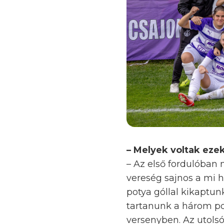
– Melyek voltak ez
– Az első fordulóban 
vereség sajnos a mi h
potya góllal kikaptun
tartanunk a három pon
versenyben. Az utolsó