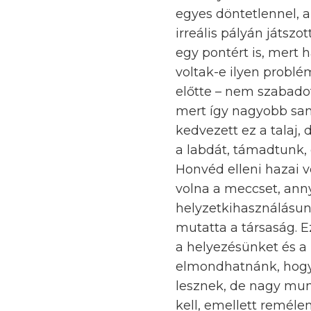
egyes döntetlennel, a
irreális pályán játsz
egy pontért is, mert
voltak-e ilyen probl
előtte – nem szabado
mert így nagyobb san
kedvezett ez a talaj, 
a labdát, támadtunk, 
Honvéd elleni hazai v
volna a meccset, anny
helyzetkihasználásun
mutatta a társaság. E
a helyezésünket és a
elmondhatnánk, hogy 
lesznek, de nagy mun
kell, emellett reméle