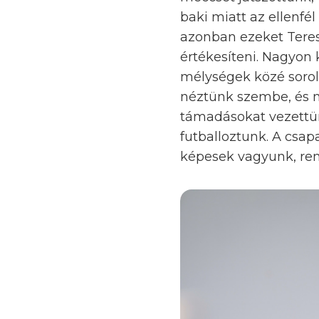
baki miatt az ellenfél
azonban ezeket Tere
értékesíteni. Nagyon 
mélységek közé sorol
néztünk szembe, és m
támadásokat vezettün
futballoztunk. A csa
képesek vagyunk, remé