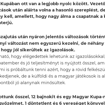
i Kupában ott van a legjobb nyolc között. Veze
zások után aláírta volna a hasonló szereplést, d
y kell, amellett, hogy nagy álma a csapatnak a
nterjú.
sszajutás után nyáron jelentős változások történ
nyi változást nem egyszerű kezelni, de néhány 
hogy jól sikerültek az igazolások.
ató, hogy elégedettek lehetünk az igazolásokka
apatember és jó teljesítményt is nyújtott ősszel, a
i is próbáltunk tenni azért, hogy a rövid felkészül
zkedjenek, de a külföldi és a magyar játékosok i
pontból jó alanynak minősültek.
ottunk ősszel, 12 bajnokit és egy Magyar Kupa-
 győzelmet, 1 döntetlent és 6 vereséget könyvel