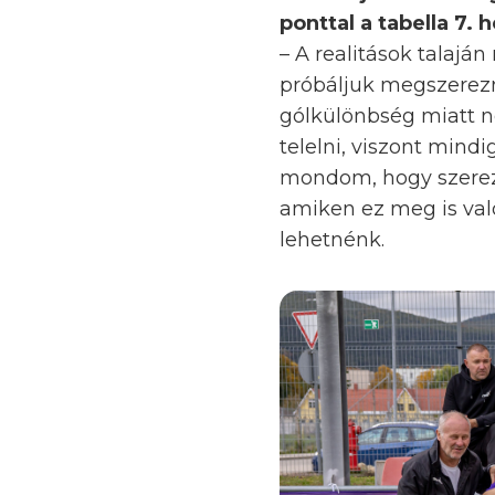
ponttal a tabella 7.
– A realitások talajá
próbáljuk megszerezni
gólkülönbség miatt n
telelni, viszont mind
mondom, hogy szerez
amiken ez meg is val
lehetnénk.