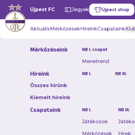
Újpest FC
Jegyek
Újpest shop
Aktuális
Mérkőzések
Híreink
Csapataink
Klub
Mérkőzéseink
NB I. csapat
Menetrend
Híreink
NB I.
NB III.
Összes hírünk
Kiemelt híreink
Csapataink
NB I.
NB III.
Játékosok
Játék
Mérkőzések
Hírek