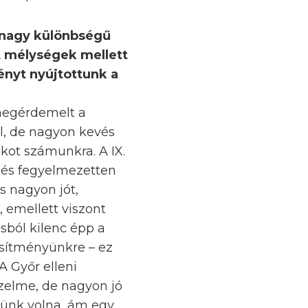
 nagy különbségű
A mélységek mellett
ényt nyújtottunk a
 megérdemelt a
l, de nagyon kevés
kot számunkra. A IX.
n és fegyelmezetten
s nagyon jót,
, emellett viszont
ból kilenc épp a
esítményünkre – ez
 Győr elleni
zelme, de nagyon jó
ttünk volna, ám egy