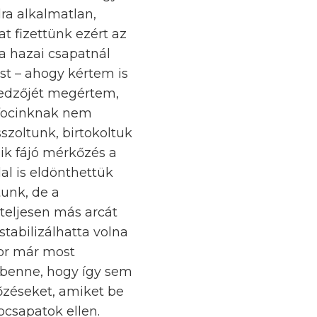
lra alkalmatlan,
t fizettünk ezért az
a hazai csapatnál
st – ahogy kértem is
tőedzőjét megértem,
 focinknak nem
sszoltunk, birtokoltuk
dik fájó mérkőzés a
al is eldönthettük
tunk, de a
teljesen más arcát
tabilizálhatta volna
kor már most
 benne, hogy így sem
őzéseket, amiket be
pcsapatok ellen.