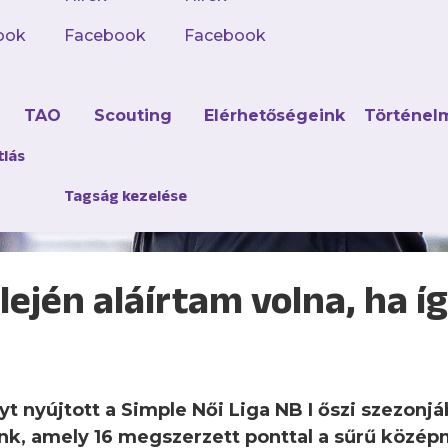
ook
Facebook
Facebook
d
TAO
Scouting
Elérhetőségeink
Történel
tlás
Tagság kezelése
lején aláírtam volna, ha 
yt nyújtott a Simple Női Liga NB I őszi szezonj
unk, amely 16 megszerzett ponttal a sűrű közé