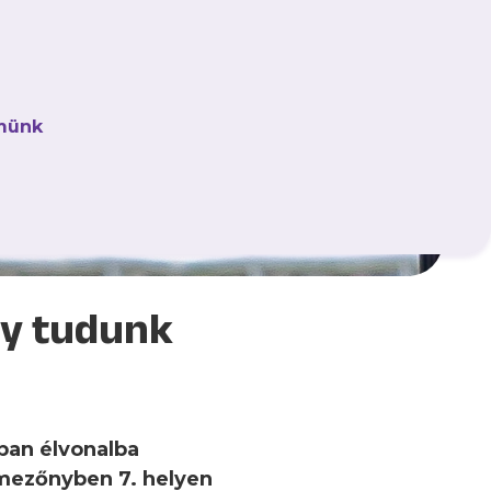
münk
így tudunk
ában élvonalba
pmezőnyben 7. helyen