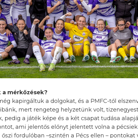
ek a mérkőzések?
még kapirgáltuk a dolgokat, és a PMFC-től elszen
ibánk, mert rengeteg helyzetünk volt, tizenegyes
k, pedig a játék képe és a két csapat tudása alapjá
tot, ami jelentős előnyt jelentett volna a pécsi
 őszi fordulóban –szintén a Pécs ellen – pontokat