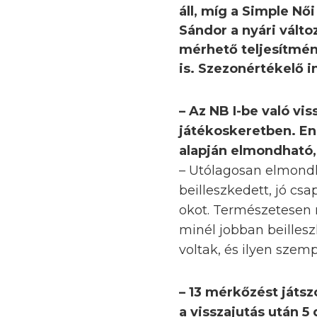
áll, míg a Simple Nő
Sándor a nyári válto
mérhető teljesítmén
is. Szezonértékelő i
– Az NB I-be való vi
játékoskeretben. En
alapján elmondható, 
– Utólagosan elmondh
beilleszkedett, jó cs
okot. Természetesen m
minél jobban beilles
voltak, és ilyen szem
– 13 mérkőzést játsz
a visszajutás után 5