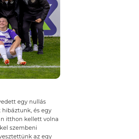
vedett egy nullás
t hibáztunk, és egy
n itthon kellett volna
ekkel szembeni
 vesztettünk az egy