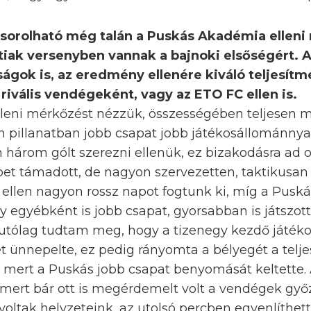
sorolható még talán a Puskás Akadémia elleni
útiak versenyben vannak a bajnoki elsőségért. 
ágok is, az eredmény ellenére kiváló teljesítm
rivális vendégeként, vagy az ETO FC ellen is.
elleni mérkőzést nézzük, összességében teljesen
n pillanatban jobb csapat jobb játékosállománnya
három gólt szerezni ellenük, ez bizakodásra ad o
bbet támadott, de nagyon szervezetten, taktikusa
 ellen nagyon rossz napot fogtunk ki, míg a Puská
gy egyébként is jobb csapat, gyorsabban is játszott
tólag tudtam meg, hogy a tizenegy kezdő játékos
t ünnepelte, ez pedig rányomta a bélyegét a telj
ert a Puskás jobb csapat benyomását keltette. A
 mert bár ott is megérdemelt volt a vendégek győ
voltak helyzeteink, az utolsó percben egyenlíthe