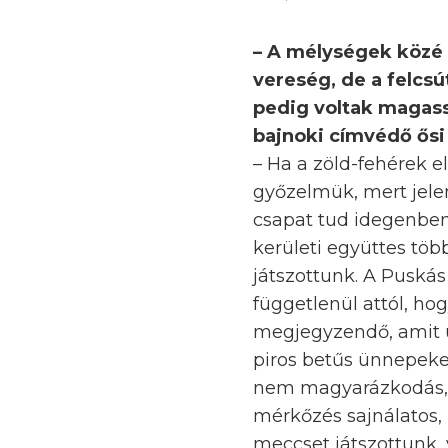
– A mélységek közé 
vereség, de a felcs
pedig voltak magass
bajnoki címvédő ősi 
– Ha a zöld-fehérek 
győzelmük, mert jele
csapat tud idegenben 
kerületi együttes tö
játszottunk. A Puskás
függetlenül attól, ho
megjegyzendő, amit u
piros betűs ünnepeke
nem magyarázkodás, m
mérkőzés sajnálatos,
meccset játszottunk, 