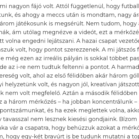
mi nagyon fájó volt. Attól függetlenül, hogy futbal
ottunk, és ahogy a meccs után is mondtam, nagy ára
 három játékosunk is megsérült. Nem tudom, hogy 
émák, ám utólag megnézve a videót, ezt a mérkőzé
tt volna engedni lejátszani. A hazai csapat veze
szuk volt, hogy pontot szerezzenek. A mi játszós
de még ezen az irreális pályán is sokkal többet pa
de az i-re nem tudtuk feltenni a pontot. A harma
ereség volt, ahol az első félidőben akár három góll
i helyzetünk volt, és nagyon jól, kreatívan játszot
k nem volt megfelelő. Aztán a második félidőben 
z a három mérkőzés – ha jobban koncentrálunk – s
 pontszámunkat, és ha ezek meglettek volna, ak
tavasszal nem lesznek kiesési gondjaink. Bízom
ka vár a csapatra, hogy behúzzuk azokat a mérk
m, hogy egy-két bravúrt is be tudunk mutatni a to