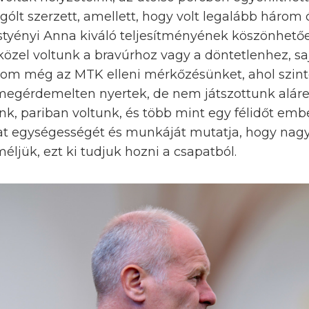
 gólt szerzett, amellett, hogy volt legalább három 
styényi Anna kiváló teljesítményének köszönhet
közel voltunk a bravúrhoz vagy a döntetlenhez, sa
om még az MTK elleni mérkőzésünket, ahol szint
egérdemelten nyertek, de nem játszottunk aláren
k, pariban voltunk, és több mint egy félidőt em
pat egységességét és munkáját mutatja, hogy nagy
ljük, ezt ki tudjuk hozni a csapatból.