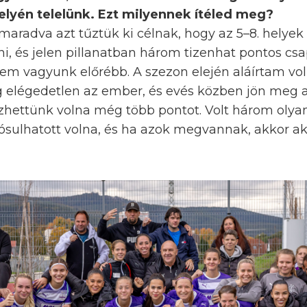
 helyén telelünk. Ezt milyennek ítéled meg?
n maradva azt tűztük ki célnak, hogy az 5–8. helye
, és jelen pillanatban három tizenhat pontos csa
em vagyunk előrébb. A szezon elején aláírtam vol
ig elégedetlen az ember, és evés közben jön meg a
hettünk volna még több pontot. Volt három olya
ósulhatott volna, és ha azok megvannak, akkor aká