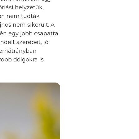
óriási helyzetük,
ően nem tudták
jnos nem sikerült. A
én egy jobb csapattal
delt szerepet, jó
berhátrányban
obb dolgokra is