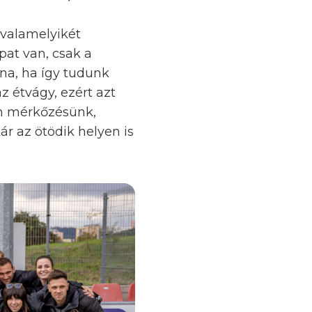
k valamelyikét
pat van, csak a
na, ha így tudunk
z étvágy, ezért azt
n mérkőzésünk,
r az ötödik helyen is