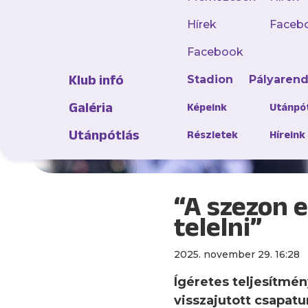
Hírek
Faceb
Facebook
Klub infó
Stadion
Pályaren
Galéria
Képeink
Utánpó
Utánpótlás
Részletek
Híreink
“A szezon e
telelni”
2025. november 29. 16:28
Ígéretes teljesítmén
visszajutott csapat