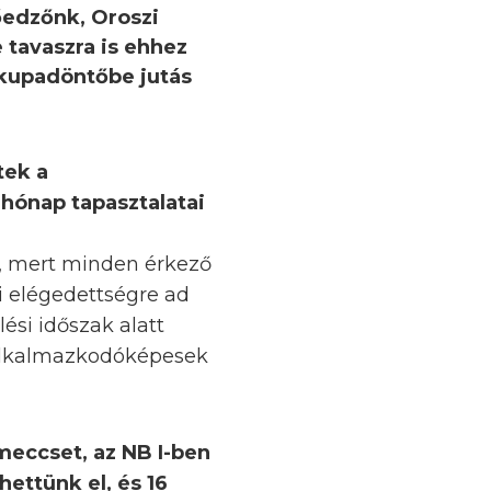
tőedzőnk, Oroszi
e tavaszra is ehhez
 kupadöntőbe jutás
tek a
hónap tapasztalatai
l, mert minden érkező
mi elégedettségre ad
ési időszak alatt
s alkalmazkodóképesek
meccset, az NB I-ben
hettünk el, és 16