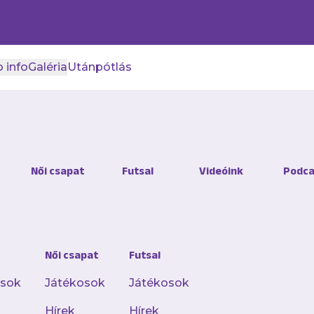
 info
Galéria
Utánpótlás
Női csapat
Futsal
Videóink
Podca
Női csapat
Futsal
osok
Játékosok
Játékosok
Hírek
Hírek