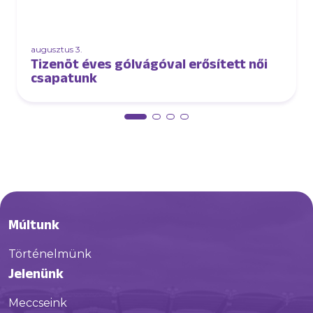
augusztus 3.
Tizenöt éves gólvágóval erősített női
csapatunk
Múltunk
Történelmünk
Jelenünk
Meccseink