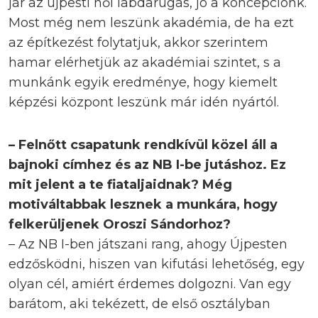
jár az újpesti női labdarúgás, jó a koncepciónk.
Most még nem leszünk akadémia, de ha ezt
az építkezést folytatjuk, akkor szerintem
hamar elérhetjük az akadémiai szintet, s a
munkánk egyik eredménye, hogy kiemelt
képzési központ leszünk már idén nyártól.
– Felnőtt csapatunk rendkívül közel áll a
bajnoki címhez és az NB I-be jutáshoz. Ez
mit jelent a te fiataljaidnak? Még
motiváltabbak lesznek a munkára, hogy
felkerüljenek Oroszi Sándorhoz?
– Az NB I-ben játszani rang, ahogy Újpesten
edzősködni, hiszen van kifutási lehetőség, egy
olyan cél, amiért érdemes dolgozni. Van egy
barátom, aki tekézett, de első osztályban