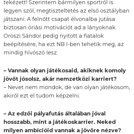
tekézett! Szerintem bármilyen sportról is
legyen szól, megtiszteltetés az első osztályban
játszani. A felnőtt csapat élvonalba jutása
biztosan óriási motivációt ad a lányoknak.
Oroszi Sándor pedig nyitott a fiatalok
beépítésére, ha ezt NB I-ben tehetik meg, az
mindig hívószó lesz.
– Vannak olyan játékosaid, akiknek komoly
jövőt jósolsz, akár nemzetközi karriert?
– Nevet nem mondok, de van olyan játékosom,
akiről ezt el tudom képzelni.
– Az edzői pályafutás általában jóval
hosszabb, mint a játékoskarrier. Neked
milyen ambícióid vannak a jövőre nézve?