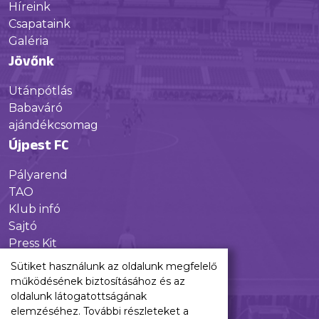
Híreink
Csapataink
Galéria
Jövőnk
Utánpótlás
Babaváró
ajándékcsomag
Újpest FC
Pályarend
TAO
Klub infó
Sajtó
Press Kit
Újpest FC Shop
Sütiket használunk az oldalunk megfelelő
Digitális felületeink
működésének biztosításához és az
oldalunk látogatottságának
Facebook
elemzéséhez. További részleteket a