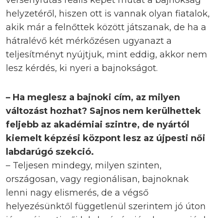
versenyfutás reális képet mutat a bajnokság
helyzetéről, hiszen ott is vannak olyan fiatalok,
akik már a felnőttek között játszanak, de ha a
hátralévő két mérkőzésen ugyanazt a
teljesítményt nyújtjuk, mint eddig, akkor nem
lesz kérdés, ki nyeri a bajnokságot.
– Ha meglesz a bajnoki cím, az milyen
változást hozhat? Sajnos nem kerülhettek
feljebb az akadémiai szintre, de nyártól
kiemelt képzési központ lesz az újpesti női
labdarúgó szekció.
– Teljesen mindegy, milyen szinten,
országosan, vagy regionálisan, bajnoknak
lenni nagy elismerés, de a végső
helyezésünktől függetlenül szerintem jó úton