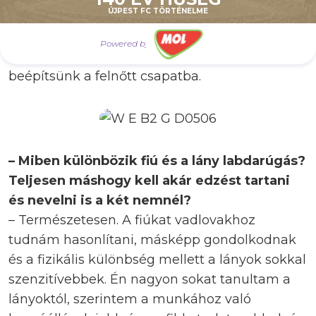
ÚJPEST FC TÖRTÉNELME
Mivel U19-es lányokkal foglalkozunk, az már a
felnőtt labdarúgás előszobája, szóval a
Powered by
hosszabb távú terv, hogy minél több játékost
beépítsünk a felnőtt csapatba.
– Miben különbözik fiú és a lány labdarúgás?
Teljesen máshogy kell akár edzést tartani
és nevelni is a két nemnél?
– Természetesen. A fiúkat vadlovakhoz
tudnám hasonlítani, másképp gondolkodnak
és a fizikális különbség mellett a lányok sokkal
szenzitívebbek. Én nagyon sokat tanultam a
lányoktól, szerintem a munkához való