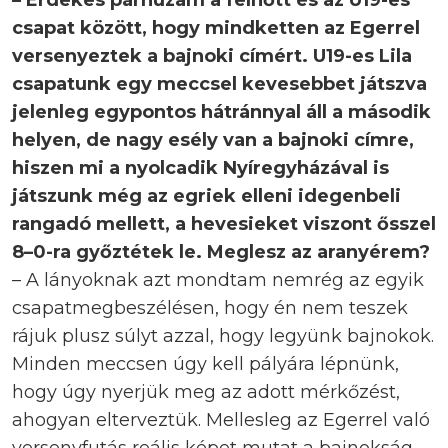
– Érdekes párhuzam a felnőtt és az U19-es
csapat között, hogy mindketten az Egerrel
versenyeztek a bajnoki címért. U19-es Lila
csapatunk egy meccsel kevesebbet játszva
jelenleg egypontos hátránnyal áll a második
helyen, de nagy esély van a bajnoki címre,
hiszen mi a nyolcadik Nyíregyházával is
játszunk még az egriek elleni idegenbeli
rangadó mellett, a hevesieket viszont ősszel
8–0-ra győztétek le. Meglesz az aranyérem?
– A lányoknak azt mondtam nemrég az egyik
csapatmegbeszélésen, hogy én nem teszek
rájuk plusz súlyt azzal, hogy legyünk bajnokok.
Minden meccsen úgy kell pályára lépnünk,
hogy úgy nyerjük meg az adott mérkőzést,
ahogyan elterveztük. Mellesleg az Egerrel való