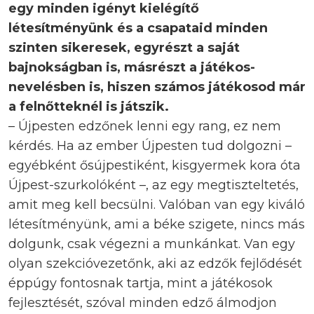
egy minden igényt kielégítő
létesítményünk és a csapataid minden
szinten sikeresek, egyrészt a saját
bajnokságban is, másrészt a játékos-
nevelésben is, hiszen számos játékosod már
a felnőtteknél is játszik.
– Újpesten edzőnek lenni egy rang, ez nem
kérdés. Ha az ember Újpesten tud dolgozni –
egyébként ősújpestiként, kisgyermek kora óta
Újpest-szurkolóként –, az egy megtiszteltetés,
amit meg kell becsülni. Valóban van egy kiváló
létesítményünk, ami a béke szigete, nincs más
dolgunk, csak végezni a munkánkat. Van egy
olyan szekcióvezetőnk, aki az edzők fejlődését
éppúgy fontosnak tartja, mint a játékosok
fejlesztését, szóval minden edző álmodjon