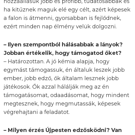
hozzáállásuk jobb és profibb, tudatosabbak és
ha kitűznek maguk elé egy célt, azért képesek
a falon is átmenni, gyorsabban is fejlődnek,
ezért minden nap élmény velük dolgozni.
– Ilyen szempontból hálásabbak a lányok?
Jobban értékelik, hogy támogatod őket?
– Határozottan. A jó kémia alapja, hogy
egymást támogassuk, én általuk leszek jobb
ember, jobb edző, ők általam lesznek jobb
játékosok. Ők azzal hálálják meg az én
támogatásomat, odaadásomat, hogy mindent
megtesznek, hogy megmutassák, képesek
végrehajtani a feladatot.
– Milyen érzés Újpesten edzősködni? Van