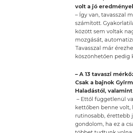
volt a jó eredménye
– Így van, tavasszal 
számított. Gyakorlati
között sem voltak na
mozgását, automatizm
Tavasszal már érezhet
köszönhetően pedig k
– A 13 tavaszi mérk
Csak a bajnok Gyirm
Haladástól, valamin
– Ettől függetlenül 
kettőben benne volt, 
rutinosabb, érettebb 
gondolom, ha ez a cs
többet tudtunk volna 