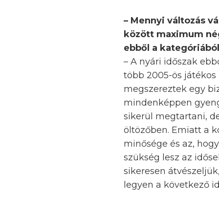
– Mennyi változás v
között maximum négy
ebből a kategóriábó
– A nyári időszak ebb
több 2005-ös játékos 
megszereztek egy bizo
mindenképpen gyengül
sikerül megtartani, 
öltözőben. Emiatt a 
minősége és az, hogy
szükség lesz az időse
sikeresen átvészeljük
legyen a következő i