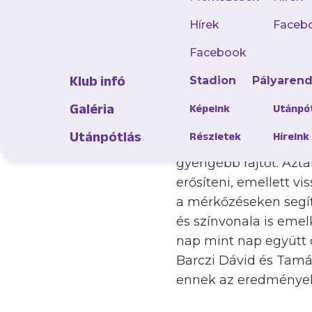
Hírek
Faceb
– Változatos ősz, de 
csoportját az Újpest
Facebook
ellenfélnek, de ez
Klub infó
Stadion
Pályaren
történt tavasszal?
– Ősszel is olyan csap
Galéria
Képeink
Utánpó
mérkőzésen pariban t
Utánpótlás
Részletek
Híreink
pedig néhány hónap 
gyengébb rajtot. Aztá
erősíteni, emellett v
a mérkőzéseken segít
és színvonala is emel
nap mint nap együtt d
Barczi Dávid és Tamás
ennek az eredményekb