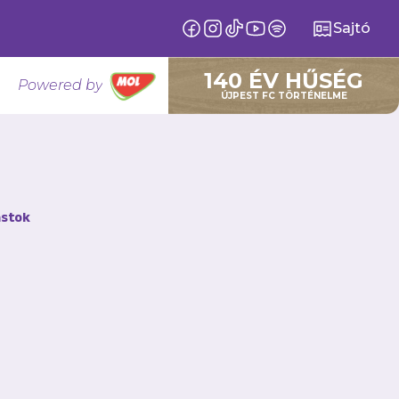
Sajtó
140 ÉV HŰSÉG
Powered by
ÚJPEST FC TÖRTÉNELME
t
stok
 –
I. A stabilizálódó
 következő idény