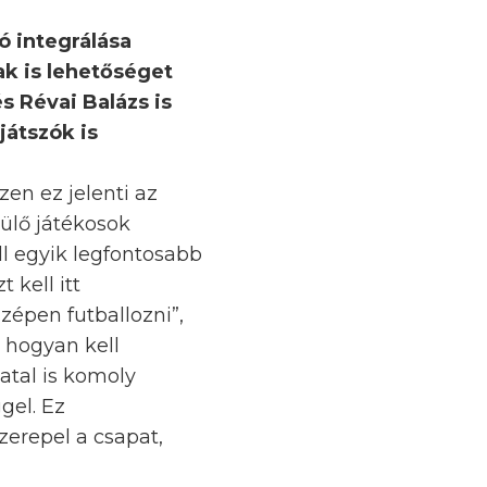
ló integrálása
ak is lehetőséget
s Révai Balázs is
játszók is
en ez jelenti az
rülő játékosok
all egyik legfontosabb
 kell itt
zépen futballozni”,
, hogyan kell
atal is komoly
gel. Ez
erepel a csapat,