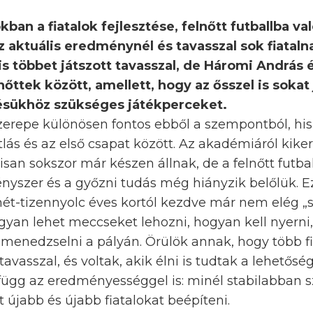
ban a fiatalok fejlesztése, felnőtt futballba va
 aktuális eredménynél és tavasszal sok fiataln
is többet játszott tavasszal, de Háromi András é
őttek között, amellett, hogy az ősszel is sokat 
ésükhöz szükséges játékperceket.
erepe különösen fontos ebből a szempontból, hisz
ás és az első csapat között. Az akadémiáról kike
lisan sokszor már készen állnak, de a felnőtt futb
yszer és a győzni tudás még hiányzik belőlük. Ezt
ét-tizennyolc éves kortól kezdve már nem elég „s
gyan lehet meccseket lehozni, hogyan kell nyerni
menedzselni a pályán. Örülök annak, hogy több fi
avasszal, és voltak, akik élni is tudtak a lehetőség
ügg az eredményességgel is: minél stabilabban sz
 újabb és újabb fiatalokat beépíteni.