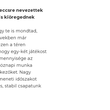
meccsre nevezettek
 is kiöregednek
gy te is mondtad,
 években már
ezen a téren
ogy egy-két játékost
n mennyisége az
tköznapi munka
rkezőket. Nagy
tmeneti időszakot
s, stabil csapatunk