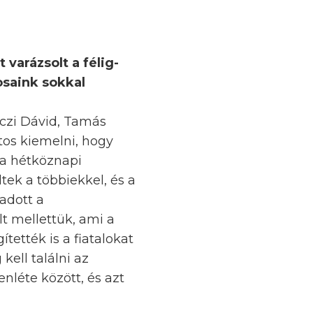
 varázsolt a félig-
osaink sokkal
rczi Dávid, Tamás
tos kiemelni, hogy
 a hétköznapi
tek a többiekkel, és a
adott a
t mellettük, ami a
tették is a fiatalokat
kell találni az
enléte között, és azt