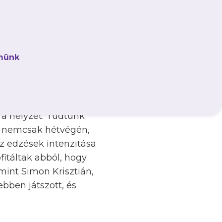
szak-Nyugati
oltunk a legtöbb
ontokban. Mi
münk
ndben volt, sok
 még hiányzott. Ezt
ennek tudom be a
 a helyzet. Tudtunk
kik nemcsak hétvégén,
z edzések intenzitása
fitáltak abból, hogy
mint Simon Krisztián,
ebben játszott, és