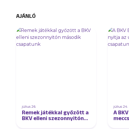
AJÁNLÓ
július 26.
július 24.
Remek játékkal győzött a
A BKV 
BKV elleni szezonnyitón
meccse
második csapatunk
szezo