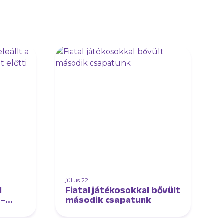
július 22.
l
Fiatal játékosokkal bővült
 –
második csapatunk