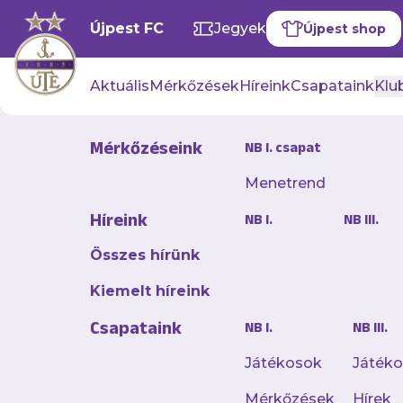
Újpest FC
Jegyek
Újpest shop
Aktuális
Mérkőzések
Híreink
Csapataink
Klub
Mérkőzéseink
NB I. csapat
Menetrend
„Meg kellet
Híreink
NB I.
NB III.
futballban
szezonérté
Összes hírünk
Kiemelt híreink
2026. május 27. 17:09
Csapataink
NB I.
NB III.
Hullámzó ősz után ki
keretről, a rutinos 
Játékosok
Játék
kihívásairól beszélt
Mérkőzések
Hírek