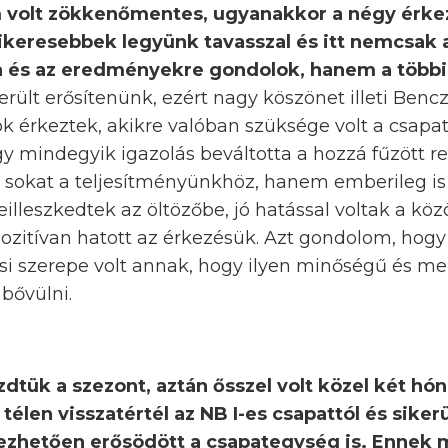
em volt zökkenőmentes, ugyanakkor a négy érkez
sikeresebbek legyünk tavasszal és itt nemcsak 
a és az eredményekre gondolok, hanem a többi
erült erősítenünk, ezért nagy köszönet illeti Benc
ok érkeztek, akikre valóban szüksége volt a csapa
gy mindegyik igazolás beváltotta a hozzá fűzött
á sokat a teljesítményünkhöz, hanem emberileg is
illeszkedtek az öltözőbe, jó hatással voltak a köz
zitívan hatott az érkezésük. Azt gondolom, hogy 
si szerepe volt annak, hogy ilyen minőségű és me
bővülni.
tük a szezont, aztán ősszel volt közel két hón
télen visszatértél az NB I-es csapattól és sikerü
 érezhetően erősödött a csapategység is. Ennek