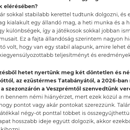
k elérésében?
már sokkal stabilabb kerettel tudtunk dolgozni, és
lag kialakult egy állandó mag, a heti munka és a
gy különbségek, így a játékosok sokkal jobban i
usait. Ez a fajta állandóság szerintem nagyon hiá
ő volt, hogy van egy stabil alapunk, amire lehet 
iegyensúlyozottabb teljesítményt és eredmények
őzésből hetet nyertünk meg két döntetlen és né
óttól, az ezüstérmes Tatabányától, a 2026-ban
t a szezonzárón a Veszprémtől szenvedtünk ve
van bennem némi hiányérzet, mert ezek közül a m
hogy pontot vagy akár pontokat szerezzünk. Talán
játékkal négy-öt ponttal többet is összegyűjthettü
apat hosszabb ideje együtt dolgozik, akkor ezekbő
kihozni.