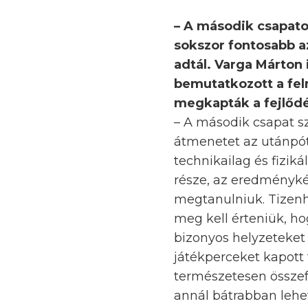
– A második csapatok
sokszor fontosabb az
adtál. Varga Márton 
bemutatkozott a feln
megkapták a fejlőd
– A második csapat sz
átmenetet az utánpótl
technikailag és fiziká
része, az eredménykén
megtanulniuk. Tizenh
meg kell érteniük, ho
bizonyos helyzeteket 
játékperceket kapott t
természetesen összef
annál bátrabban lehet