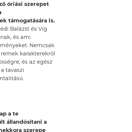
ő óriási szerepet
a
ek támogatására is.
zédi Balázst és Víg
tnak, és ami
 reményeket. Nemcsak
 remek karakterekről
össégre, és az egész
a tavaszi
ntalitású
ap a te
lt állandósítani a
 mekkora szerepe