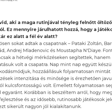
id, aki a maga rutinjával tényleg felnőtt öltözőt
l. Ez mennyire járulhatott hozzá, hogy a játék
r ez alatt a fél év alatt?
nösen sokat adtak a csapatnak – Pataki Zoltán, Ba
nád, Andrej Mladenovic és Moustapha N'Diaye. Fon
mcsak a hétvégi mérkőzéseken segítettek, hanem
tásuk volt a csapatra. Nap mint nap együtt készül
kodásmódjuk, hozzáállásuk folyamatosan mintát 
zések intenzitása és minősége is érezhetően javul
l kulcsfontosságú volt. Emellett folyamatosan segí
l egyaránt. Korábban is beszéltem arról, hogy meg 
fejlesztése és az idősebb, rutinosabb játékosok jel
zt sikerült nagyon jól kialakítanunk.