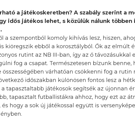
árható a játékoskeretben? A szabály szerint a 
 idős játékos lehet, s közülük nálunk többen
l.
ől a szempontból komoly kihívás lesz, hiszen, aho
is kiöregszik ebből a korosztályból. Ők az elmúlt
nyos rutint az NB III-ban, így az ő távozásukkal 
ni fog a csapat. Természetesen bízunk benne, h
de összességében várhatóan csökkenni fog a ruti
következő időszakban különösen fontos lesz a hé
 a tapasztaltabb játékosok segítsék az újonnan é
bb, tapasztalt futballistákra ahhoz, hogy ezt az á
, és hogy a sok új játékossal együtt is versenyképe
dényben.