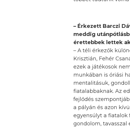
– Érkezett Barczi Dáv
meddig utánpótlásbó
érettebbek lettek aká
– A téli érkezők külö
Krisztián, Fehér Csa
ezek a játékosok ne
munkában is óriási ha
mentalitásuk, gondol
fiatalabbaknak. Az ed
fejlődés szempontjábó
a pályán és azon kívü
egyensúlyt a fiatalok 
gondolom, tavasszal e