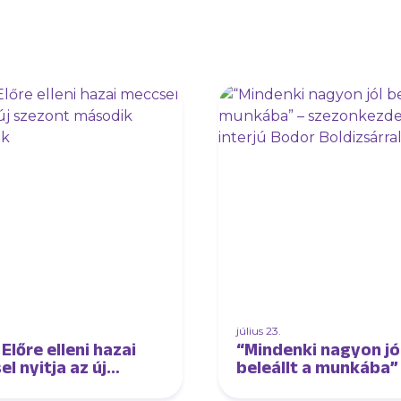
július 23.
Előre elleni hazai
“Mindenki nagyon jó
l nyitja az új
beleállt a munkába”
nt második
szezonkezdet előtti