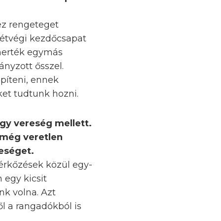
 ez rengeteget
 hétvégi kezdőcsapat
smerték egymás
nyzott ősszel.
építeni, ennek
et tudtunk hozni.
gy vereség mellett.
 még veretlen
reséget.
érkőzések közül egy-
 egy kicsit
nk volna. Azt
l a rangadókból is