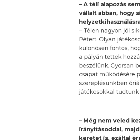
– A téli alapozás s
vállalt abban, hogy 
helyzetkihasználásr
– Télen nagyon jól sik
Pétert. Olyan játékos
különösen fontos, ho
a pályán tettek hozz
beszélünk. Gyorsan be
csapat működésére po
szereplésünkben óriá
játékosokkal tudtunk 
– Még nem veled kezd
irányításoddal, majd 
keretet is, ezáltal