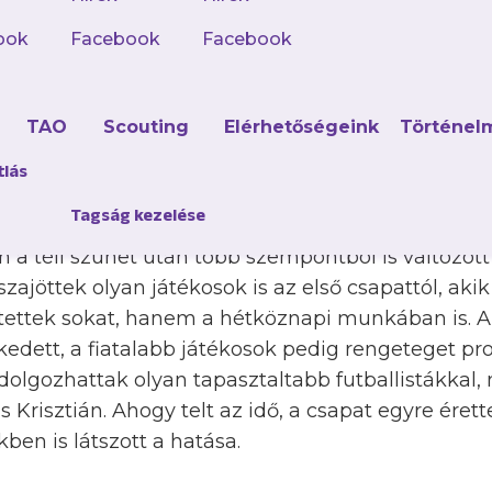
ook
Facebook
Facebook
kiváló tavasz után a 12. helyen zárta az NB III É
 FC II. Ősszel is sokszor egyenrangú partnerei v
 kevésbé mutatkozott meg az eredményekben, p
d
TAO
Scouting
Elérhetőségeink
Történel
atunk volt, amely taktikailag és technikailag is re
tlás
udtunk lenni az ellenfelekkel, ugyanakkor a rutin
Tagság kezelése
alatt nagyon nehéz megszerezni. Én elsősorban 
n a téli szünet után több szempontból is változott
isszajöttek olyan játékosok is az első csapattól, a
ettek sokat, hanem a hétköznapi munkában is. A
kedett, a fiatalabb játékosok pedig rengeteget pro
olgozhattak olyan tapasztaltabb futballistákkal, 
 Krisztián. Ahogy telt az idő, a csapat egyre érett
en is látszott a hatása.