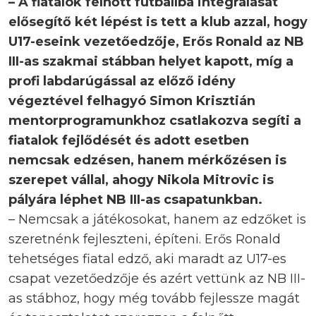
– A fiatalok felnőtt futballba integrálását
elősegítő két lépést is tett a klub azzal, hogy
U17-eseink vezetőedzője, Erős Ronald az NB
III-as szakmai stábban helyet kapott, míg a
profi labdarúgással az előző idény
végeztével felhagyó Simon Krisztián
mentorprogramunkhoz csatlakozva segíti a
fiatalok fejlődését és adott esetben
nemcsak edzésen, hanem mérkőzésen is
szerepet vállal, ahogy Nikola Mitrovic is
pályára léphet NB III-as csapatunkban.
– Nemcsak a játékosokat, hanem az edzőket is
szeretnénk fejleszteni, építeni. Erős Ronald
tehetséges fiatal edző, aki maradt az U17-es
csapat vezetőedzője és azért vettünk az NB III-
as stábhoz, hogy még tovább fejlessze magát