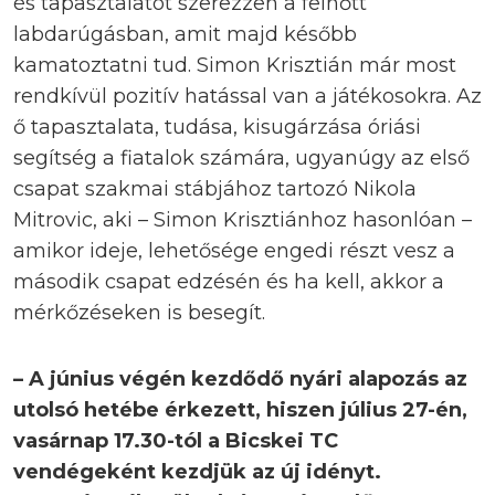
és tapasztalatot szerezzen a felnőtt
labdarúgásban, amit majd később
kamatoztatni tud. Simon Krisztián már most
rendkívül pozitív hatással van a játékosokra. Az
ő tapasztalata, tudása, kisugárzása óriási
segítség a fiatalok számára, ugyanúgy az első
csapat szakmai stábjához tartozó Nikola
Mitrovic, aki – Simon Krisztiánhoz hasonlóan –
amikor ideje, lehetősége engedi részt vesz a
második csapat edzésén és ha kell, akkor a
mérkőzéseken is besegít.
– A június végén kezdődő nyári alapozás az
utolsó hetébe érkezett, hiszen július 27-én,
vasárnap 17.30-tól a Bicskei TC
vendégeként kezdjük az új idényt.