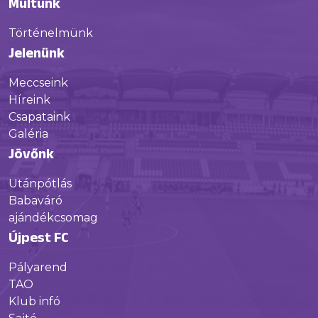
Múltunk
Történelmünk
Jelenünk
Meccseink
Híreink
Csapataink
Galéria
Jövőnk
Utánpótlás
Babaváró
ajándékcsomag
Újpest FC
Pályarend
TAO
Klub infó