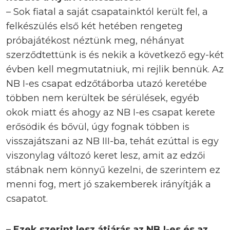
– Sok fiatal a saját csapatainktól került fel, a
felkészülés első két hetében rengeteg
próbajátékost néztünk meg, néhányat
szerződtettünk is és nekik a következő egy-két
évben kell megmutatniuk, mi rejlik bennük. Az
NB I-es csapat edzőtáborba utazó keretébe
többen nem kerültek be sérülések, egyéb
okok miatt és ahogy az NB I-es csapat kerete
erősödik és bővül, úgy fognak többen is
visszajátszani az NB III-ba, tehát ezúttal is egy
viszonylag változó keret lesz, amit az edzői
stábnak nem könnyű kezelni, de szerintem ez
menni fog, mert jó szakemberek irányítják a
csapatot.
– Ezek szerint lesz átjárás az NB I-es és az