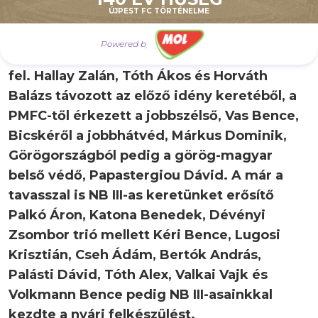
ÚJPEST FC TÖRTÉNELME
változásokról is, hiszen akadt néhány
távozónk, néhány új igazolásunk és számos
Powered by
olyan fiatal, aki az utánpótlásunkból került
fel. Hallay Zalán, Tóth Ákos és Horváth
Balázs távozott az előző idény keretéből, a
PMFC-től érkezett a jobbszélső, Vas Bence,
Bicskéről a jobbhátvéd, Márkus Dominik,
Görögországból pedig a görög-magyar
belső védő, Papastergiou Dávid. A már a
tavasszal is NB III-as keretünket erősítő
Palkó Áron, Katona Benedek, Dévényi
Zsombor trió mellett Kéri Bence, Lugosi
Krisztián, Cseh Ádám, Bertók András,
Palásti Dávid, Tóth Alex, Valkai Vajk és
Volkmann Bence pedig NB III-asainkkal
kezdte a nyári felkészülést.