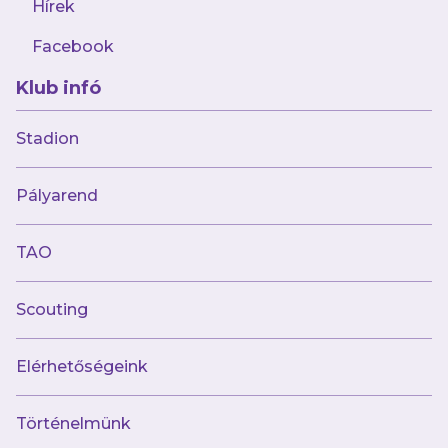
Hírek
Újpesten!
Facebook
Klub infó
AJÁNLÓ
Stadion
Pályarend
TAO
Scouting
Elérhetőségeink
július 26.
Történelmünk
Remek játékkal győzött a BKV elleni
szezonnyitón második csapatunk