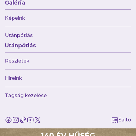
Galéria
Képeink
Utánpótlás
Utánpótlás
Részletek
Múltunk
Történelmünk
Híreink
Jelenünk
Tagság kezelése
Meccseink
Híreink
Csapataink
Galéria
Sajtó
Jövőnk
140 ÉV HŰSÉG