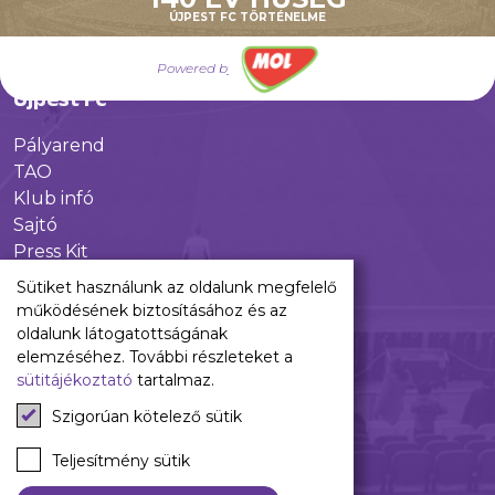
Utánpótlás
ÚJPEST FC TÖRTÉNELME
Babaváró
ajándékcsomag
Powered by
Újpest FC
Pályarend
TAO
Klub infó
Sajtó
Press Kit
Újpest FC Shop
Sütiket használunk az oldalunk megfelelő
Digitális felületeink
működésének biztosításához és az
oldalunk látogatottságának
Facebook
elemzéséhez. További részleteket a
sütitájékoztató
tartalmaz.
Instagram
Tiktok
Szigorúan kötelező sütik
Youtube
Spotify
Teljesítmény sütik