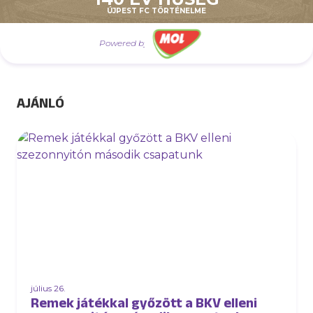
ÚJPEST FC TÖRTÉNELME
vegyük az előttünk álló akadályokat.
Powered by
AJÁNLÓ
július 26.
Remek játékkal győzött a BKV elleni