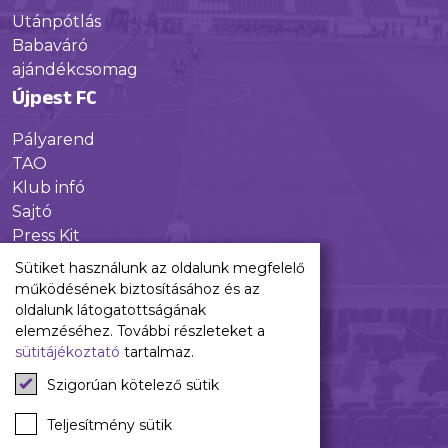
Utánpótlás
Babaváró
ajándékcsomag
Újpest FC
Pályarend
TAO
Klub infó
Sajtó
Press Kit
Újpest FC Shop
Sütiket használunk az oldalunk megfelelő
Digitális felületeink
működésének biztosításához és az
oldalunk látogatottságának
Facebook
elemzéséhez. További részleteket a
sütitájékoztató
tartalmaz.
Instagram
Tiktok
Szigorúan kötelező sütik
Youtube
Spotify
Teljesítmény sütik