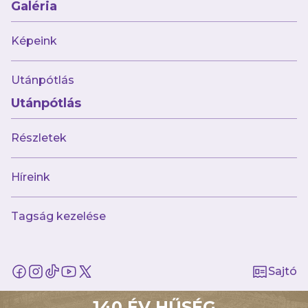
Galéria
megvalósítani bizonyos dolgokat, szóval
látható az előrelépés, ezért bízom benne, hogy
Képeink
a tavasz azzal telik, hogy magunk elé tudunk
nézni és minél előbb sikerül középcsapattá
Utánpótlás
válnunk.
Utánpótlás
– Jó focit játszó ETO Akadémia lesz az
Részletek
ellenfelünk a nyitányon. Egy ellenük aratott
győzelem nagy lökést adhatna?
Híreink
– A legnagyobb lökést természetesen a
győzelem adja, hiszen akkor könnyebb építeni
Tagság kezelése
a csapatot és hinni az elvégzett munkában,
amellett, hogy ha minden úgy alakul, akkor
elmozdulhatunk a kiesőzónából, szóval ez
Sajtó
nem egy egyszerűnek tűnő feladat, de azért
melóztunk az elmúlt hét hétben, hogy sikerrel
140 ÉV HŰSÉG