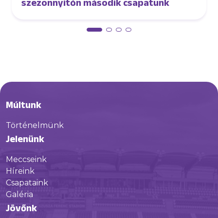
szezonnyitón második csapatunk
Múltunk
Történelmünk
Jelenünk
Meccseink
Híreink
Csapataink
Galéria
Jövőnk