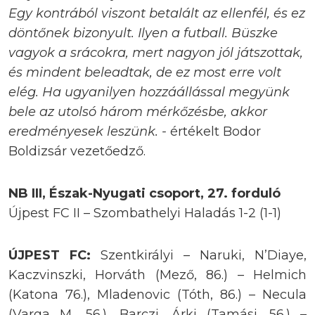
Egy kontrából viszont betalált az ellenfél, és ez
döntőnek bizonyult. Ilyen a futball. Büszke
vagyok a srácokra, mert nagyon jól játszottak,
és mindent beleadtak, de ez most erre volt
elég. Ha ugyanilyen hozzáállással megyünk
bele az utolsó három mérkőzésbe, akkor
eredményesek leszünk. -
értékelt Bodor
Boldizsár vezetőedző.
NB III, Észak-Nyugati csoport, 27. forduló
Újpest FC II – Szombathelyi Haladás 1-2 (1-1)
ÚJPEST FC:
Szentkirályi – Naruki, N’Diaye,
Kaczvinszki, Horváth (Mező, 86.) – Helmich
(Katona 76.), Mladenovic (Tóth, 86.) – Necula
(Varga M., 56.), Barczi, Árki (Tamási, 56.) –