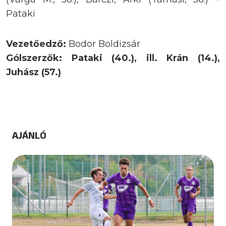
Pataki
Vezetőedző:
Bodor Boldizsár
Gólszerzők: Pataki (40.), ill. Krán (14.),
Juhász (57.)
AJÁNLÓ