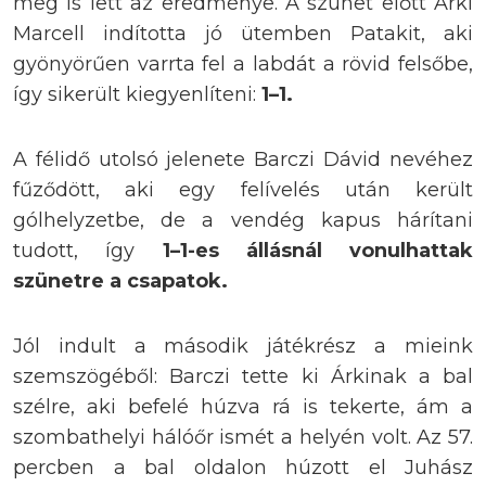
meg is lett az eredménye. A szünet előtt Árki
Marcell indította jó ütemben Patakit, aki
gyönyörűen varrta fel a labdát a rövid felsőbe,
így sikerült kiegyenlíteni:
1–1
.
A félidő utolsó jelenete Barczi Dávid nevéhez
fűződött, aki egy felívelés után került
gólhelyzetbe, de a vendég kapus hárítani
tudott, így
1–1-es állásnál vonulhattak
szünetre a csapatok
.
Jól indult a második játékrész a mieink
szemszögéből: Barczi tette ki Árkinak a bal
szélre, aki befelé húzva rá is tekerte, ám a
szombathelyi hálóőr ismét a helyén volt. Az 57.
percben a bal oldalon húzott el Juhász