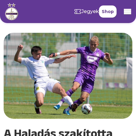
Jegyek
Shop
A Haladás szakította