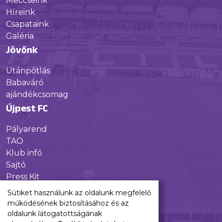
Meccseink
Híreink
Csapataink
Galéria
Jövőnk
Utánpótlás
Babaváró
ajándékcsomag
Újpest FC
Pályarend
TAO
Klub infó
Sajtó
Press Kit
Újpest FC Shop
Sütiket használunk az oldalunk megfelelő
Digitális felületeink
működésének biztosításához és az
oldalunk látogatottságának