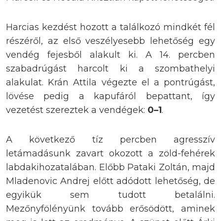
Harcias kezdést hozott a találkozó mindkét fél
részéről, az első veszélyesebb lehetőség egy
vendég fejesből alakult ki. A 14. percben
szabadrúgást harcolt ki a szombathelyi
alakulat. Krán Attila végezte el a pontrúgást,
lövése pedig a kapufáról bepattant, így
vezetést szereztek a vendégek:
0–1
.
A következő tíz percben agresszív
letámadásunk zavart okozott a zöld-fehérek
labdakihozatalában. Előbb Pataki Zoltán, majd
Mladenovic Andrej előtt adódott lehetőség, de
egyikük sem tudott betalálni.
Mezőnyfölényünk tovább erősödött, aminek