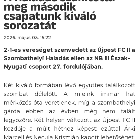
meg második
csapatunk kiváló
sorozatát
2026. május 03. 15:22
2-1-es vereséget szenvedett az Újpest FC II a
Szombathelyi Haladás ellen az NB III Észak-
Nyugati csoport 27. fordulójában.
Két kiváló formában lévő együttes találkozott
szombat délelőtt. A mieink immár hat
mérkőzés óta veretlenek, míg a szombathelyi
gárda ebben az évben még nem talált
legyőzőre. Két helyen változott az Újpest FC II
kezdője a múlt héthez képest: ezúttal Árki
Marcell és Necula Krisztián kapott lehetőséget.