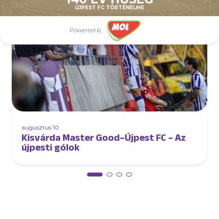
ÚJPEST FC TÖRTÉNELME
Powered by
augusztus 10.
Kisvárda Master Good–Újpest FC – Az
újpesti gólok