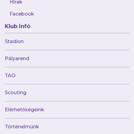
Hírek
A vonulástól függetlenül érkező
Facebook
szurkolóknak a rendőrség kérésére
Klub infó
javallott a lila szín látható viselésének
mellőzése a stadionon kívül.
Stadion
Stadion és kiszolgálás
Pályarend
Büfék:
TAO
repohár nem lesz, eldobható
Scouting
műanyagpohárban szolgálnak ki
Elérhetőségeink
a várható visszatartás ideje alatt is
üzemelnek
Történelmünk