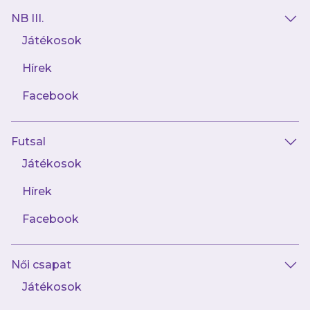
NB III.
Jegy nélkül ne induljon útnak senki –
Játékosok
ellenőrzés már a metrón is lesz.
Hírek
A metrón tilos:
Facebook
ugrálni,
Futsal
Játékosok
pirotechnikát használni,
Hírek
ételt/italt felvinni.
Facebook
A közösségi közlekedés
Női csapat
megzavarása komoly költséget
Játékosok
jelenthet a klub számára.