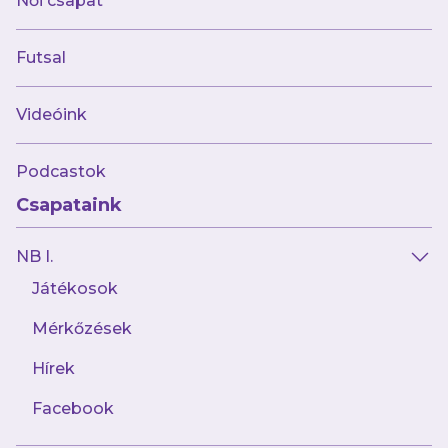
Női csapat
Érkezés a közös metróval: 14:30
Futsal
Külön érkezők csatlakozása: 14:25-ig
Videóink
A rendőrség ezt követően lezárja a
teret a vonulás kezdetéig
Podcastok
Csapataink
Vonulás
NB I.
14:30-tól rendőri kísérettel
Játékosok
Mérkőzések
Útvonal: Nagyvárad tér – Albert Flórián út –
vendégszektor
Hírek
Facebook
Fontos szabályok és kérések