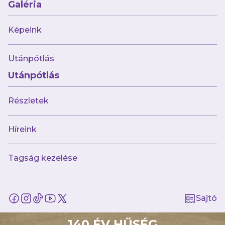
Galéria
Képeink
Utánpótlás
Utánpótlás
Részletek
augusztus 8.
Újabb hatgólos mérkőzésen nyertünk,
ezúttal Kisvárdán!
Híreink
Tagság kezelése
Sajtó
140 ÉV HŰSÉG