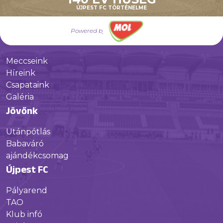
Múltunk
ÚJPEST FC TÖRTÉNELME
Történelmünk
Powered by
Jelenünk
Meccseink
Híreink
Csapataink
Galéria
Jövőnk
Utánpótlás
Babaváró
ajándékcsomag
Újpest FC
Pályarend
TAO
Klub infó