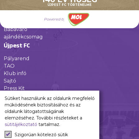
Galéria
ÚJPEST FC TÖRTÉNELME
Jövőnk
Powered by
Utánpótlás
Babaváró
ajándékcsomag
Újpest FC
Pályarend
TAO
Klub infó
Sajtó
Press Kit
Újpest FC Shop
Sütiket használunk az oldalunk megfelelő
Digitális felületeink
működésének biztosításához és az
oldalunk látogatottságának
Facebook
elemzéséhez. További részleteket a
sütitájékoztató
tartalmaz.
Instagram
Tiktok
Szigorúan kötelező sütik