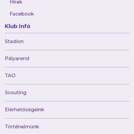
Hírek
segítenek majd abban, hogy utána a Paks
elleni mérkőzésre még jobb állapotban legyen
Facebook
a csapat.
Klub infó
Stadion
AJÁNLÓ
Pályarend
TAO
Scouting
Elérhetőségeink
Történelmünk