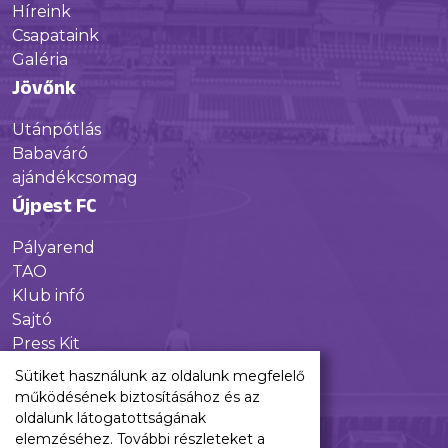
Híreink
Csapataink
Galéria
Jövőnk
Utánpótlás
Babaváró
ajándékcsomag
Újpest FC
Pályarend
TAO
Klub infó
Sajtó
Press Kit
Újpest FC Shop
Sütiket használunk az oldalunk megfelelő
Digitális felületeink
működésének biztosításához és az
oldalunk látogatottságának
Facebook
elemzéséhez. További részleteket a