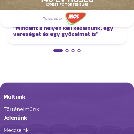
ÚJPEST FC TÖRTÉNELME
Powered by
augusztus 6.
"Mindent a helyén kell kezelnünk, egy
vereséget és egy győzelmet is"
Múltunk
Történelmünk
Jelenünk
Meccseink